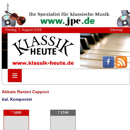
Anzeige
Freitag, 7. August 2026
Sitemap
≡
≡
Abbate Ranieri Capponi
ital. Komponist
* 1680
† 1744