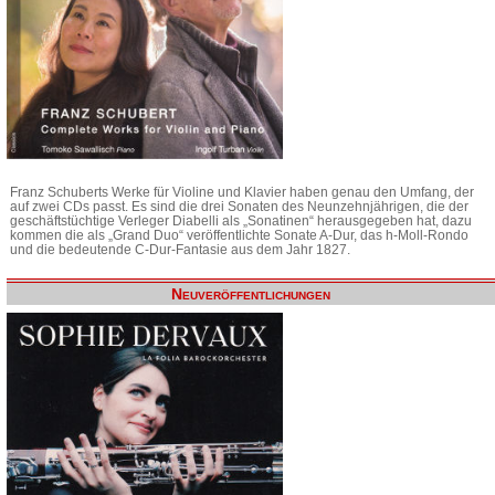
Franz Schuberts Werke für Violine und Klavier haben genau den Umfang, der
auf zwei CDs passt. Es sind die drei Sonaten des Neunzehnjährigen, die der
geschäftstüchtige Verleger Diabelli als „Sonatinen“ herausgegeben hat, dazu
kommen die als „Grand Duo“ veröffentlichte Sonate A-Dur, das h-Moll-Rondo
und die bedeutende C-Dur-Fantasie aus dem Jahr 1827.
Neuveröffentlichungen