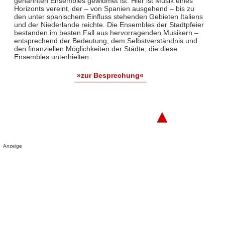
genannten Ensembles gewidmet ist: Hier ist Musik eines
Horizonts vereint, der – von Spanien ausgehend – bis zu
den unter spanischem Einfluss stehenden Gebieten Italiens
und der Niederlande reichte. Die Ensembles der Stadtpfeier
bestanden im besten Fall aus hervorragenden Musikern –
entsprechend der Bedeutung, dem Selbstverständnis und
den finanziellen Möglichkeiten der Städte, die diese
Ensembles unterhielten.
»zur Besprechung«
▲
Anzeige