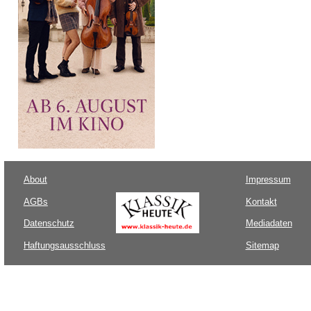
About
Impressum
AGBs
Kontakt
Datenschutz
Mediadaten
Haftungsausschluss
Sitemap