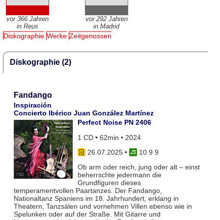
vor 366 Jahren
vor 292 Jahren
in Reus
in Madrid
Diskographie
Werke
Zeitgenossen
Diskographie (2)
Fandango
Inspiración
Concierto Ibérico Juan González Martínez
Perfect Noise PN 2406
1 CD • 62min • 2024
26.07.2025
•
10 9 9
Ob arm oder reich, jung oder alt – einst
beherrschte jedermann die
Grundfiguren dieses
temperamentvollen Paartanzes. Der Fandango,
Nationaltanz Spaniens im 18. Jahrhundert, erklang in
Theatern, Tanzsälen und vornehmen Villen ebenso wie in
Spelunken oder auf der Straße. Mit Gitarre und