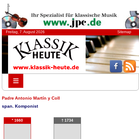
Anzeige
Freitag, 7. August 2026
Sitemap
≡
≡
Padre Antonio Martín y Coll
span. Komponist
* 1660
† 1734