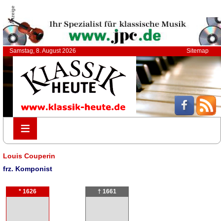
Anzeige
Samstag, 8. August 2026
Sitemap
≡
≡
Louis Couperin
frz. Komponist
* 1626
† 1661