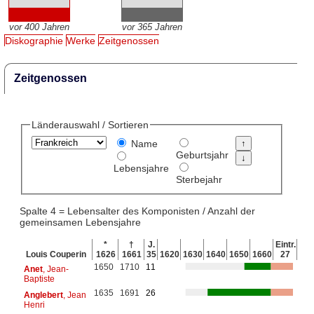
vor 400 Jahren
vor 365 Jahren
Diskographie
Werke
Zeitgenossen
Zeitgenossen
Länderauswahl / Sortieren
Name
Geburtsjahr
Lebensjahre
Sterbejahr
Spalte 4 = Lebensalter des Komponisten / Anzahl der
gemeinsamen Lebensjahre
*
†
J.
Eintr.
Louis Couperin
1626
1661
35
1620
1630
1640
1650
1660
27
1650
1710
11
Anet
, Jean-
Baptiste
1635
1691
26
Anglebert
, Jean
Henri