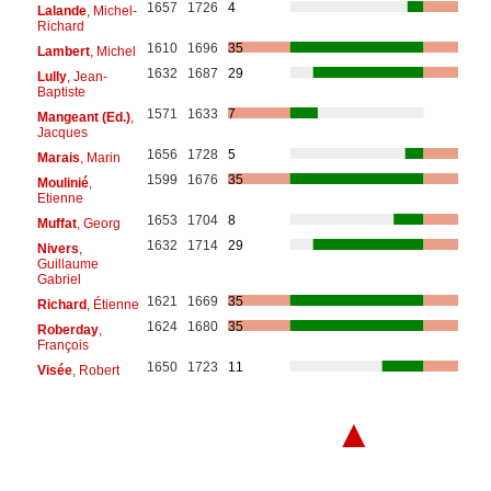
1657
1726
4
Lalande
, Michel-
Richard
1610
1696
35
Lambert
, Michel
1632
1687
29
Lully
, Jean-
Baptiste
1571
1633
7
Mangeant (Ed.)
,
Jacques
1656
1728
5
Marais
, Marin
1599
1676
35
Moulinié
,
Etienne
1653
1704
8
Muffat
, Georg
1632
1714
29
Nivers
,
Guillaume
Gabriel
1621
1669
35
Richard
, Étienne
1624
1680
35
Roberday
,
François
1650
1723
11
Visée
, Robert
▲