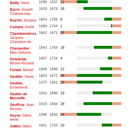
1590
1637
11
Bailly
, Henri
1633
1678
28
Barre
, Joseph
Chabanceau
1653
1706
8
Boyvin
, Jacques
1660
1744
1
Campra
, André
1602
1672
35
Chambonnières
,
Jacques
Champion de
1643
1704
18
Charpentier
,
Marc-Antoine
1657
1726
4
Delalande
,
Michel-Richard
1649
1696
12
Farinel
, Michel
1603
1672
35
Gaultier
, Denis
1575
1651
25
Gaultier
,
Ennemond
1642
1696
19
Gautier de
Marseille
,
1633
1694
28
Geoffroy
, Jean
Nicolas
1590
1650
24
Hayne
, Gilles
Henri
1651
1703
10
Jullien
, Gilles