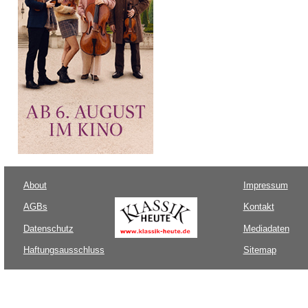
About
Impressum
AGBs
Kontakt
Datenschutz
Mediadaten
Haftungsausschluss
Sitemap