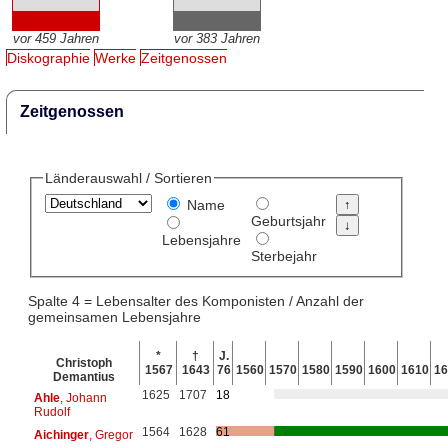
vor 459 Jahren
vor 383 Jahren
Diskographie
Werke
Zeitgenossen
Zeitgenossen
Länderauswahl / Sortieren
Name
Geburtsjahr
Lebensjahre
Sterbejahr
Spalte 4 = Lebensalter des Komponisten / Anzahl der
gemeinsamen Lebensjahre
*
†
J.
Christoph
1567
1643
76
1560
1570
1580
1590
1600
1610
16
Demantius
1625
1707
18
Ahle
, Johann
Rudolf
1564
1628
61
Aichinger
, Gregor