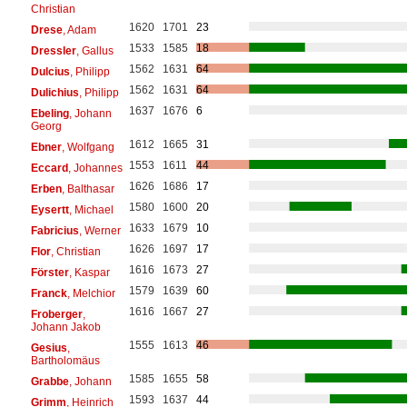
Christian
1620
1701
23
Drese
, Adam
1533
1585
18
Dressler
, Gallus
1562
1631
64
Dulcius
, Philipp
1562
1631
64
Dulichius
, Philipp
1637
1676
6
Ebeling
, Johann
Georg
1612
1665
31
Ebner
, Wolfgang
1553
1611
44
Eccard
, Johannes
1626
1686
17
Erben
, Balthasar
1580
1600
20
Eysertt
, Michael
1633
1679
10
Fabricius
, Werner
1626
1697
17
Flor
, Christian
1616
1673
27
Förster
, Kaspar
1579
1639
60
Franck
, Melchior
1616
1667
27
Froberger
,
Johann Jakob
1555
1613
46
Gesius
,
Bartholomäus
1585
1655
58
Grabbe
, Johann
1593
1637
44
Grimm
, Heinrich