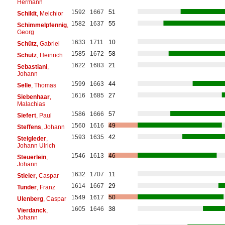
Hermann
1592
1667
51
Schildt
, Melchior
1582
1637
55
Schimmelpfennig
,
Georg
1633
1711
10
Schütz
, Gabriel
1585
1672
58
Schütz
, Heinrich
1622
1683
21
Sebastiani
,
Johann
1599
1663
44
Selle
, Thomas
1616
1685
27
Siebenhaar
,
Malachias
1586
1666
57
Siefert
, Paul
1560
1616
49
Steffens
, Johann
1593
1635
42
Steigleder
,
Johann Ulrich
1546
1613
46
Steuerlein
,
Johann
1632
1707
11
Stieler
, Caspar
1614
1667
29
Tunder
, Franz
1549
1617
50
Ulenberg
, Caspar
1605
1646
38
Vierdanck
,
Johann