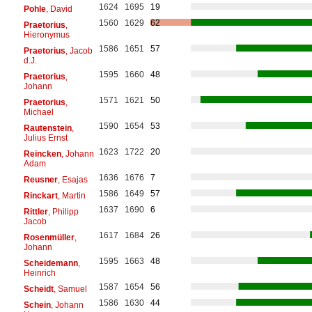
1624
1695
19
Pohle
, David
1560
1629
62
Praetorius
,
Hieronymus
1586
1651
57
Praetorius
, Jacob
d.J.
1595
1660
48
Praetorius
,
Johann
1571
1621
50
Praetorius
,
Michael
1590
1654
53
Rautenstein
,
Julius Ernst
1623
1722
20
Reincken
, Johann
Adam
1636
1676
7
Reusner
, Esajas
1586
1649
57
Rinckart
, Martin
1637
1690
6
Rittler
, Philipp
Jacob
1617
1684
26
Rosenmüller
,
Johann
1595
1663
48
Scheidemann
,
Heinrich
1587
1654
56
Scheidt
, Samuel
1586
1630
44
Schein
, Johann