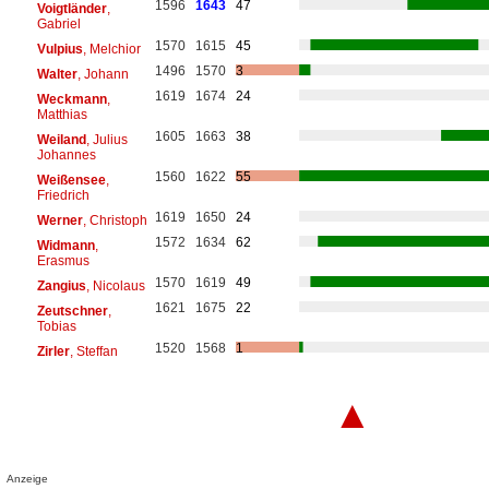
1596
1643
47
Voigtländer
,
Gabriel
1570
1615
45
Vulpius
, Melchior
1496
1570
3
Walter
, Johann
1619
1674
24
Weckmann
,
Matthias
1605
1663
38
Weiland
, Julius
Johannes
1560
1622
55
Weißensee
,
Friedrich
1619
1650
24
Werner
, Christoph
1572
1634
62
Widmann
,
Erasmus
1570
1619
49
Zangius
, Nicolaus
1621
1675
22
Zeutschner
,
Tobias
1520
1568
1
Zirler
, Steffan
▲
Anzeige