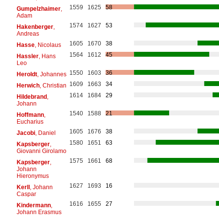
1559
1625
58
Gumpelzhaimer
,
Adam
1574
1627
53
Hakenberger
,
Andreas
1605
1670
38
Hasse
, Nicolaus
1564
1612
45
Hassler
, Hans
Leo
1550
1603
36
Heroldt
, Johannes
1609
1663
34
Herwich
, Christian
1614
1684
29
Hildebrand
,
Johann
1540
1588
21
Hoffmann
,
Eucharius
1605
1676
38
Jacobi
, Daniel
1580
1651
63
Kapsberger
,
Giovanni Girolamo
1575
1661
68
Kapsberger
,
Johann
Hieronymus
1627
1693
16
Kerll
, Johann
Caspar
1616
1655
27
Kindermann
,
Johann Erasmus