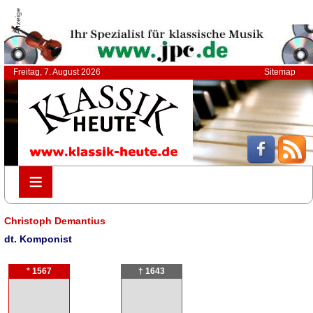
Anzeige
Freitag, 7. August 2026
Sitemap
≡
≡
Christoph Demantius
dt. Komponist
* 1567
† 1643