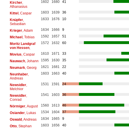
1602
1680
41
Kircher
,
Athanasius
1603
1639
36
Kittel
, Caspar
1633
1676
10
Knüpfer
,
Sebastian
1634
1666
9
Krieger
, Adam
1592
1657
51
Michael
, Tobias
1572
1632
60
Moritz Landgraf
von Hessen
,
1610
1671
33
Movius
, Caspar
1595
1630
35
Nauwach
, Johann
1621
1681
22
Neumark
, Georg
1603
1663
40
Neunhaber
,
Andreas
1531
1591
24
Newsidler
,
Melchior
1541
1603
36
Newsidler
,
Conrad
1560
1613
46
Nörmiger
, August
1534
1604
37
Osiander
, Lukas
1634
1665
9
Oswald
, Andreas
1603
1656
40
Otto
, Stephan