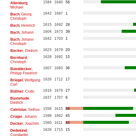
1584
1640
56
Altenburg
,
Michael
1642
1687
1
Bach
, Georg
Christoph
1615
1692
28
Bach
, Heinrich
1604
1673
39
Bach
, Johann
1642
1703
1
Bach
, Johann
Christoph
1623
1679
20
Becker
, Dietrich
1628
1692
15
Bernhard
,
Christoph
1607
1683
36
Boeddecker
,
Philipp Friedrich
1626
1712
17
Briegel
, Wolfgang
Carl
1616
1679
27
Büttner
, Crato
1637
1707
6
Buxtehude
,
Dietrich
1556
1615
48
Calvisius
, Sethus
1598
1662
45
Crüger
, Johann
1560
1611
44
Decker
, Joachim
1628
1715
15
Dedekind
,
Constantin