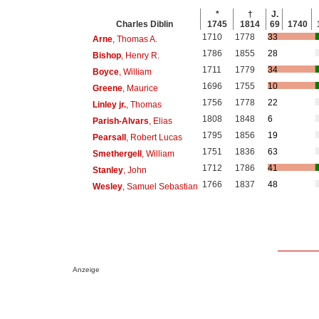
*
†
J.
Charles Diblin
1745
1814
69
1740
1710
1778
33
Arne
, Thomas A.
1786
1855
28
Bishop
, Henry R.
1711
1779
34
Boyce
, William
1696
1755
10
Greene
, Maurice
1756
1778
22
Linley jr.
, Thomas
1808
1848
6
Parish-Alvars
, Elias
1795
1856
19
Pearsall
, Robert Lucas
1751
1836
63
Smethergell
, William
1712
1786
41
Stanley
, John
1766
1837
48
Wesley
, Samuel Sebastian
Anzeige