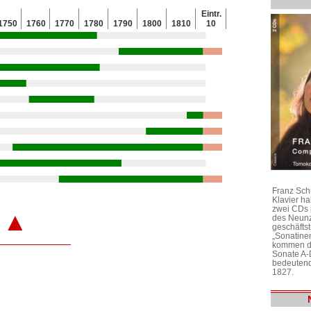
Eintr.
1750
1760
1770
1780
1790
1800
1810
10
Franz Sch
Klavier h
zwei CDs 
▲
des Neunz
geschäftst
„Sonatine
kommen di
Sonate A-
bedeutend
1827.