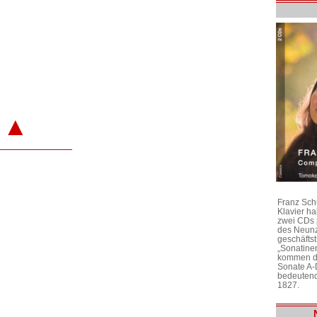
▲
Franz Sch
Klavier h
zwei CDs 
des Neunz
geschäftst
„Sonatine
kommen di
Sonate A-
bedeutend
1827.