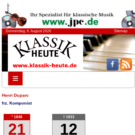
Anzeige
Donnerstag, 6. August 2026
Sitemap
≡
≡
Henri Duparc
frz. Komponist
* 1848
† 1933
21
12