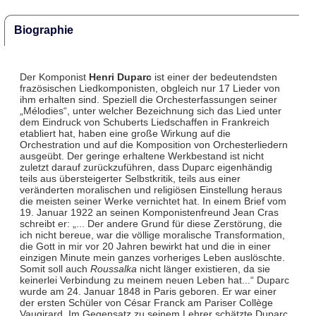
Biographie
Der Komponist
Henri Duparc
ist einer der bedeutendsten
frazösischen Liedkomponisten, obgleich nur 17 Lieder von
ihm erhalten sind. Speziell die Orchesterfassungen seiner
„Mélodies“, unter welcher Bezeichnung sich das Lied unter
dem Eindruck von Schuberts Liedschaffen in Frankreich
etabliert hat, haben eine große Wirkung auf die
Orchestration und auf die Komposition von Orchesterliedern
ausgeübt. Der geringe erhaltene Werkbestand ist nicht
zuletzt darauf zurückzuführen, dass Duparc eigenhändig
teils aus übersteigerter Selbstkritik, teils aus einer
veränderten moralischen und religiösen Einstellung heraus
die meisten seiner Werke vernichtet hat. In einem Brief vom
19. Januar 1922 an seinen Komponistenfreund Jean Cras
schreibt er: „... Der andere Grund für diese Zerstörung, die
ich nicht bereue, war die völlige moralische Transformation,
die Gott in mir vor 20 Jahren bewirkt hat und die in einer
einzigen Minute mein ganzes vorheriges Leben auslöschte.
Somit soll auch
Roussalka
nicht länger existieren, da sie
keinerlei Verbindung zu meinem neuen Leben hat...“ Duparc
wurde am 24. Januar 1848 in Paris geboren. Er war einer
der ersten Schüler von César Franck am Pariser Collège
Vaugirard. Im Gegensatz zu seinem Lehrer schätzte Duparc