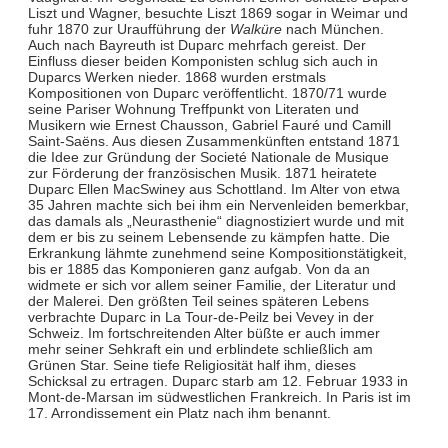
Liszt und Wagner, besuchte Liszt 1869 sogar in Weimar und
fuhr 1870 zur Uraufführung der
Walküre
nach München.
Auch nach Bayreuth ist Duparc mehrfach gereist. Der
Einfluss dieser beiden Komponisten schlug sich auch in
Duparcs Werken nieder. 1868 wurden erstmals
Kompositionen von Duparc veröffentlicht. 1870/71 wurde
seine Pariser Wohnung Treffpunkt von Literaten und
Musikern wie Ernest Chausson, Gabriel Fauré und Camill
Saint-Saëns. Aus diesen Zusammenkünften entstand 1871
die Idee zur Gründung der Societé Nationale de Musique
zur Förderung der französischen Musik. 1871 heiratete
Duparc Ellen MacSwiney aus Schottland. Im Alter von etwa
35 Jahren machte sich bei ihm ein Nervenleiden bemerkbar,
das damals als „Neurasthenie“ diagnostiziert wurde und mit
dem er bis zu seinem Lebensende zu kämpfen hatte. Die
Erkrankung lähmte zunehmend seine Kompositionstätigkeit,
bis er 1885 das Komponieren ganz aufgab. Von da an
widmete er sich vor allem seiner Familie, der Literatur und
der Malerei. Den größten Teil seines späteren Lebens
verbrachte Duparc in La Tour-de-Peilz bei Vevey in der
Schweiz. Im fortschreitenden Alter büßte er auch immer
mehr seiner Sehkraft ein und erblindete schließlich am
Grünen Star. Seine tiefe Religiosität half ihm, dieses
Schicksal zu ertragen. Duparc starb am 12. Februar 1933 in
Mont-de-Marsan im südwestlichen Frankreich. In Paris ist im
17. Arrondissement ein Platz nach ihm benannt.