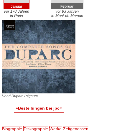
Januar
Februar
vor 178 Jahren
vor 93 Jahren
in Paris
in Mont-de-Marsan
Henri Duparc / signum
»Bestellungen bei jpc«
Biographie
Diskographie
Werke
Zeitgenossen