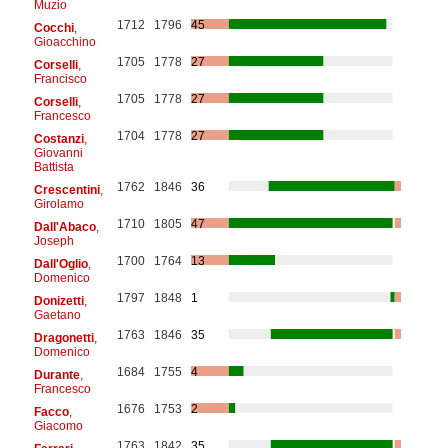
Muzio
1712
1796
45
Cocchi
,
Gioacchino
1705
1778
27
Corselli
,
Francisco
1705
1778
27
Corselli
,
Francesco
1704
1778
27
Costanzi
,
Giovanni
Battista
1762
1846
36
Crescentini
,
Girolamo
1710
1805
47
Dall'Abaco
,
Joseph
1700
1764
13
Dall'Oglio
,
Domenico
1797
1848
1
Donizetti
,
Gaetano
1763
1846
35
Dragonetti
,
Domenico
1684
1755
4
Durante
,
Francesco
1676
1753
2
Facco
,
Giacomo
1763
1842
35