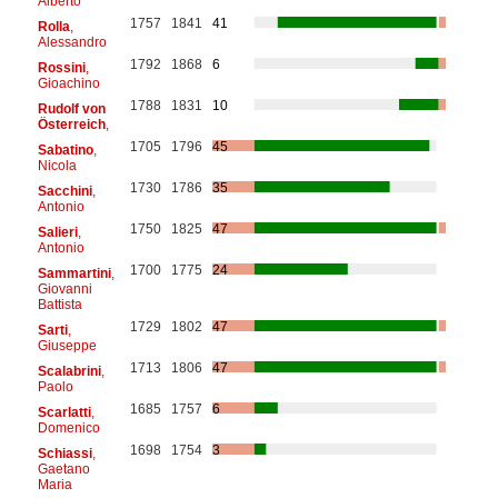
Alberto
1757
1841
41
Rolla
,
Alessandro
1792
1868
6
Rossini
,
Gioachino
1788
1831
10
Rudolf von
Österreich
,
1705
1796
45
Sabatino
,
Nicola
1730
1786
35
Sacchini
,
Antonio
1750
1825
47
Salieri
,
Antonio
1700
1775
24
Sammartini
,
Giovanni
Battista
1729
1802
47
Sarti
,
Giuseppe
1713
1806
47
Scalabrini
,
Paolo
1685
1757
6
Scarlatti
,
Domenico
1698
1754
3
Schiassi
,
Gaetano
Maria