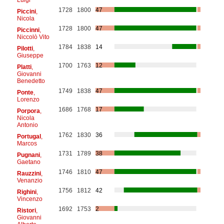
1728
1800
47
Piccini
,
Nicola
1728
1800
47
Piccinni
,
Niccolò Vito
1784
1838
14
Pilotti
,
Giuseppe
1700
1763
12
Platti
,
Giovanni
Benedetto
1749
1838
47
Ponte
,
Lorenzo
1686
1768
17
Porpora
,
Nicola
Antonio
1762
1830
36
Portugal
,
Marcos
1731
1789
38
Pugnani
,
Gaetano
1746
1810
47
Rauzzini
,
Venanzio
1756
1812
42
Righini
,
Vincenzo
1692
1753
2
Ristori
,
Giovanni