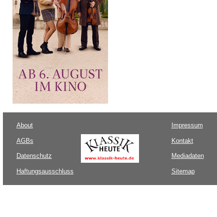
About
Impressum
AGBs
Kontakt
Datenschutz
Mediadaten
Haftungsausschluss
Sitemap