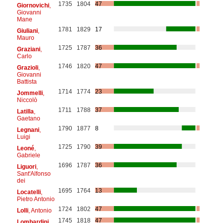
1735
1804
47
Giornovichi
,
Giovanni
Mane
1781
1829
17
Giuliani
,
Mauro
1725
1787
36
Graziani
,
Carlo
1746
1820
47
Grazioli
,
Giovanni
Battista
1714
1774
23
Jommelli
,
Niccolò
1711
1788
37
Latilla
,
Gaetano
1790
1877
8
Legnani
,
Luigi
1725
1790
39
Leoné
,
Gabriele
1696
1787
36
Liguori
,
Sant'Alfonso
dei
1695
1764
13
Locatelli
,
Pietro Antonio
1724
1802
47
Lolli
, Antonio
1745
1818
47
Lombardini