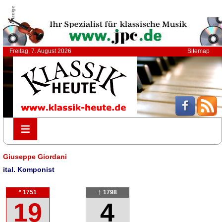
Anzeige
Freitag, 7. August 2026
Sitemap
≡
≡
Giuseppe Giordani
ital. Komponist
* 1751
† 1798
19
4