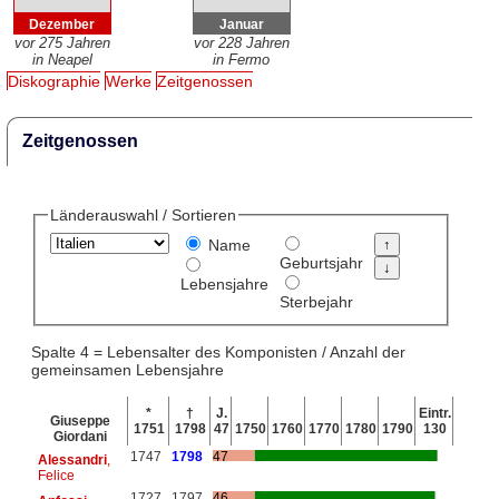
Dezember
Januar
vor 275 Jahren
vor 228 Jahren
in Neapel
in Fermo
Diskographie
Werke
Zeitgenossen
Zeitgenossen
Länderauswahl / Sortieren
Name
Geburtsjahr
Lebensjahre
Sterbejahr
Spalte 4 = Lebensalter des Komponisten / Anzahl der
gemeinsamen Lebensjahre
*
†
J.
Eintr.
Giuseppe
1751
1798
47
1750
1760
1770
1780
1790
130
Giordani
1747
1798
47
Alessandri
,
Felice
1727
1797
46