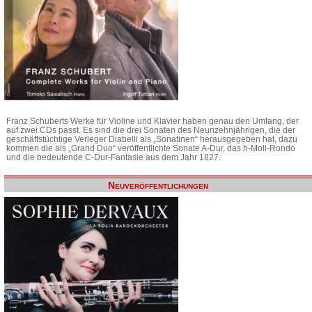
Franz Schuberts Werke für Violine und Klavier haben genau den Umfang, der
auf zwei CDs passt. Es sind die drei Sonaten des Neunzehnjährigen, die der
geschäftstüchtige Verleger Diabelli als „Sonatinen“ herausgegeben hat, dazu
kommen die als „Grand Duo“ veröffentlichte Sonate A-Dur, das h-Moll-Rondo
und die bedeutende C-Dur-Fantasie aus dem Jahr 1827.
Neuveröffentlichungen