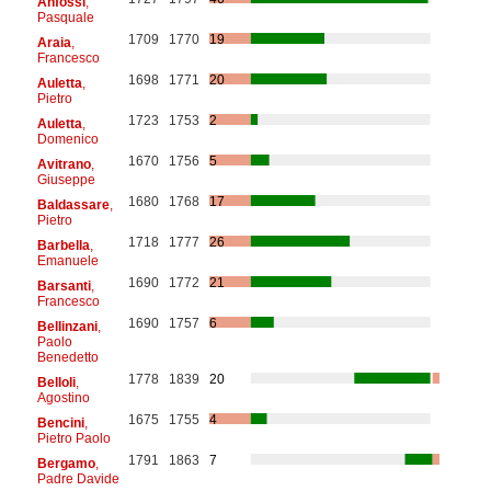
Anfossi
,
Pasquale
1709
1770
19
Araia
,
Francesco
1698
1771
20
Auletta
,
Pietro
1723
1753
2
Auletta
,
Domenico
1670
1756
5
Avitrano
,
Giuseppe
1680
1768
17
Baldassare
,
Pietro
1718
1777
26
Barbella
,
Emanuele
1690
1772
21
Barsanti
,
Francesco
1690
1757
6
Bellinzani
,
Paolo
Benedetto
1778
1839
20
Belloli
,
Agostino
1675
1755
4
Bencini
,
Pietro Paolo
1791
1863
7
Bergamo
,
Padre Davide