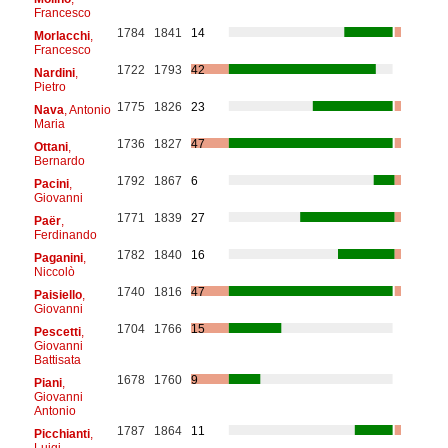
Francesco
1784
1841
14
Morlacchi
,
Francesco
1722
1793
42
Nardini
,
Pietro
1775
1826
23
Nava
, Antonio
Maria
1736
1827
47
Ottani
,
Bernardo
1792
1867
6
Pacini
,
Giovanni
1771
1839
27
Paër
,
Ferdinando
1782
1840
16
Paganini
,
Niccolò
1740
1816
47
Paisiello
,
Giovanni
1704
1766
15
Pescetti
,
Giovanni
Battisata
1678
1760
9
Piani
,
Giovanni
Antonio
1787
1864
11
Picchianti
,
Luigi