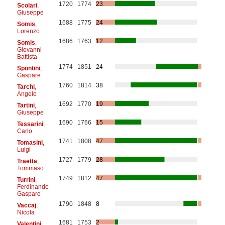
1720
1774
23
Scolari
,
Giuseppe
1688
1775
24
Somis
,
Lorenzo
1686
1763
12
Somis
,
Giovanni
Battista
1774
1851
24
Spontini
,
Gaspare
1760
1814
38
Tarchi
,
Angelo
1692
1770
19
Tartini
,
Giuseppe
1690
1766
15
Tessarini
,
Carlo
1741
1808
47
Tomasini
,
Luigi
1727
1779
28
Traetta
,
Tommaso
1749
1812
47
Turrini
,
Ferdinando
Gasparo
1790
1848
8
Vaccaj
,
Nicola
1681
1753
2
Valentini
,