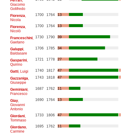
Ferrari
,
Giacomo
Gotifredo
1700
1764
13
Fiorenza
,
Nicola
1700
1764
13
Fiorenza
,
Nicolò
1730
1790
39
Franceschini
,
Gaetano
1706
1785
34
Galuppi
,
Baldasare
1721
1778
27
Gasparini
,
Quirino
1740
1817
47
Gatti
, Luigi
1743
1818
47
Gazzaniga
,
Giuseppe
1687
1762
11
Geminiani
,
Francesco
1690
1764
13
Giay
,
Giovanni
Antonio
1733
1806
47
Giordani
,
Tommaso
1695
1762
11
Giordano
,
Carmine