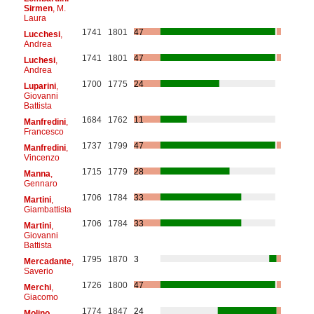
Sirmen
, M.
Laura
1741
1801
47
Lucchesi
,
Andrea
1741
1801
47
Luchesi
,
Andrea
1700
1775
24
Luparini
,
Giovanni
Battista
1684
1762
11
Manfredini
,
Francesco
1737
1799
47
Manfredini
,
Vincenzo
1715
1779
28
Manna
,
Gennaro
1706
1784
33
Martini
,
Giambattista
1706
1784
33
Martini
,
Giovanni
Battista
1795
1870
3
Mercadante
,
Saverio
1726
1800
47
Merchi
,
Giacomo
1774
1847
24
Molino
,