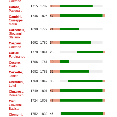
Gaetano
1715
1787
36
Cafaro
,
Pasquale
1746
1825
47
Cambini
,
Giuseppe
Maria
1690
1772
21
Carbonelli
,
Giovanni
Stefano
1692
1785
34
Carpani
,
Gaetano
1770
1841
28
Carulli
,
Ferdinando
1706
1761
10
Cecere
,
Carlo
1682
1783
32
Cervetto
,
James
1760
1842
38
Cherubini
,
Luigi
1749
1801
47
Cimarosa
,
Domenico
1724
1808
47
Cirri
,
Giovanni
Battista
1752
1832
46
Clementi
,