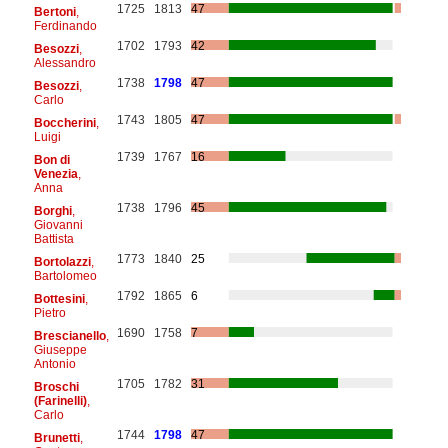
1725
1813
47
Bertoni
,
Ferdinando
1702
1793
42
Besozzi
,
Alessandro
1738
1798
47
Besozzi
,
Carlo
1743
1805
47
Boccherini
,
Luigi
1739
1767
16
Bon di
Venezia
,
Anna
1738
1796
45
Borghi
,
Giovanni
Battista
1773
1840
25
Bortolazzi
,
Bartolomeo
1792
1865
6
Bottesini
,
Pietro
1690
1758
7
Brescianello
,
Giuseppe
Antonio
1705
1782
31
Broschi
(Farinelli)
,
Carlo
1744
1798
47
Brunetti
,