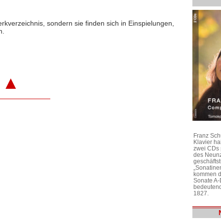
rkverzeichnis, sondern sie finden sich in Einspielungen,
n.
▲
Franz Sch
Klavier h
zwei CDs 
des Neunz
geschäftst
„Sonatine
kommen di
Sonate A-
bedeutend
1827.