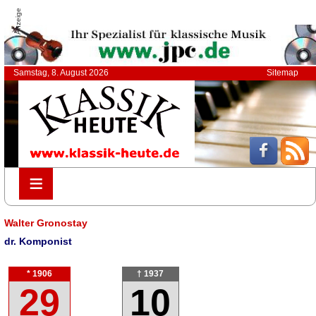
Anzeige
Samstag, 8. August 2026
Sitemap
≡
≡
Walter Gronostay
dr. Komponist
* 1906
† 1937
29
10