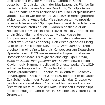
überraschend im Alter von erst 31 Jahren in Berlin
gestorben. Er galt damals in der Musikszene als Pionier für
die neu entstandenen Medien Rundfunk, Schallplatte und
Film und hatte bereits zahlreiche Film- und Hörspielmusiken
verfasst. Dabei war der am 29. Juli 1906 in Berlin geborene
Walter zunächst Autodidakt. Mit seiner ersten Komposition
tat er sich bereits als 13jähriger hervor, erst danach hatte er
Kompositionsunterricht. Mit 16 Jahren besuchte er die
Hochschule für Musik im Fach Klavier, mit 19 Jahren erhielt
er ein Stipendium und wurde zur Meisterklasse für
Komposition an der Akademie der Künste zugelassen. Sein
Lehrer war Arnold Schönberg. Den ersten größeren Erfolg
hatte er 1928 mit seiner Kurzoper
In zehn Minuten
. Dies
brachte ihm eine Anstellung als Korrepetitor am Deutschen
Opernhaus ein. 1929 war er erneut erfolgreich mit seiner
Hörspieloper
Mord
. Es folgte die einaktige Oper
Judith
,
Mann im Beton. Eine proletarische Ballade
, sowie Lieder,
Klaviermusik, Kammermusik und Orchesterwerke. Ab 1929
schrieb er hauptsächlich Musik für Film- und
Hörfunkproduktionen. Für seine Musik erntete Gronostay
hervorragende Kritiken. Im Jahr 1930 heiratete er die Jüdin
Eva Schönfeldt. In der Folge musste sich das Ehepaar vor
den Nationalsozialisten in Sicherheit bringen und fand in
Österreich bis zum Ende der Nazi-Herrschaft Unterschlupf
bei einer mutigen Familie. Am 10. Oktober 1937 starb Walter
Gronostay.