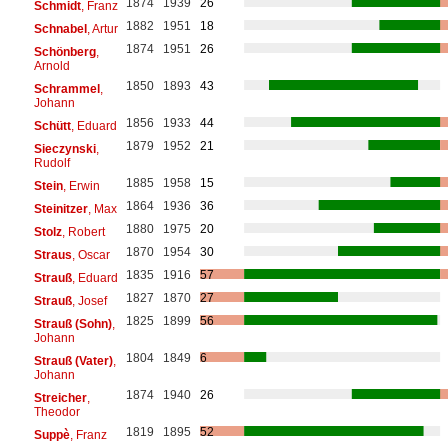
1874
1939
26
Schmidt
, Franz
1882
1951
18
Schnabel
, Artur
1874
1951
26
Schönberg
,
Arnold
1850
1893
43
Schrammel
,
Johann
1856
1933
44
Schütt
, Eduard
1879
1952
21
Sieczynski
,
Rudolf
1885
1958
15
Stein
, Erwin
1864
1936
36
Steinitzer
, Max
1880
1975
20
Stolz
, Robert
1870
1954
30
Straus
, Oscar
1835
1916
57
Strauß
, Eduard
1827
1870
27
Strauß
, Josef
1825
1899
56
Strauß (Sohn)
,
Johann
1804
1849
6
Strauß (Vater)
,
Johann
1874
1940
26
Streicher
,
Theodor
1819
1895
52
Suppè
, Franz