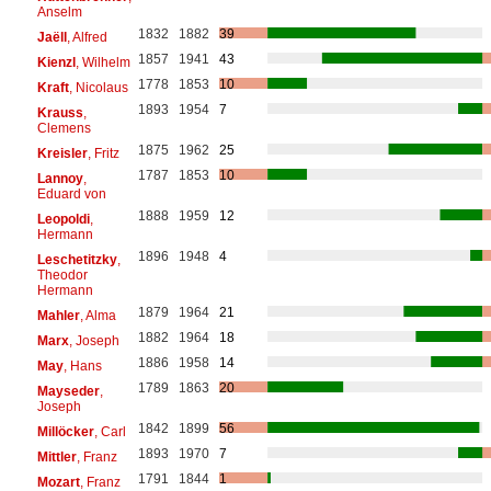
Anselm
1832
1882
39
Jaëll
, Alfred
1857
1941
43
Kienzl
, Wilhelm
1778
1853
10
Kraft
, Nicolaus
1893
1954
7
Krauss
,
Clemens
1875
1962
25
Kreisler
, Fritz
1787
1853
10
Lannoy
,
Eduard von
1888
1959
12
Leopoldi
,
Hermann
1896
1948
4
Leschetitzky
,
Theodor
Hermann
1879
1964
21
Mahler
, Alma
1882
1964
18
Marx
, Joseph
1886
1958
14
May
, Hans
1789
1863
20
Mayseder
,
Joseph
1842
1899
56
Millöcker
, Carl
1893
1970
7
Mittler
, Franz
1791
1844
1
Mozart
, Franz