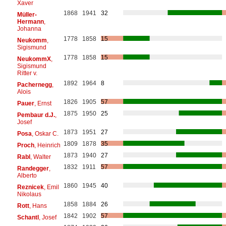
Xaver
1868
1941
32
Müller-
Hermann
,
Johanna
1778
1858
15
Neukomm
,
Sigismund
1778
1858
15
NeukommX
,
Sigismund
Ritter v.
1892
1964
8
Pachernegg
,
Alois
1826
1905
57
Pauer
, Ernst
1875
1950
25
Pembaur d.J.
,
Josef
1873
1951
27
Posa
, Oskar C.
1809
1878
35
Proch
, Heinrich
1873
1940
27
Rabl
, Walter
1832
1911
57
Randegger
,
Alberto
1860
1945
40
Reznicek
, Emil
Nikolaus
1858
1884
26
Rott
, Hans
1842
1902
57
Schantl
, Josef