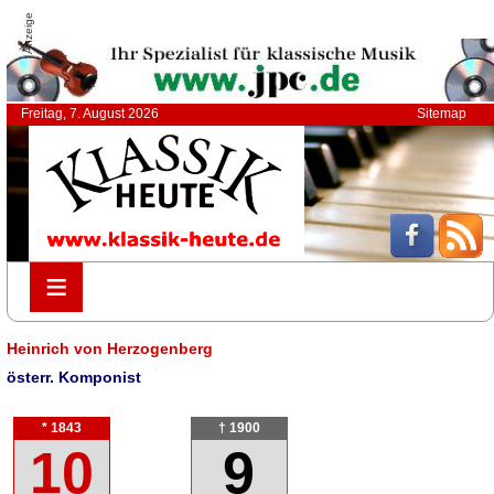
Anzeige
Freitag, 7. August 2026
Sitemap
≡
≡
Heinrich von Herzogenberg
österr. Komponist
* 1843
† 1900
10
9