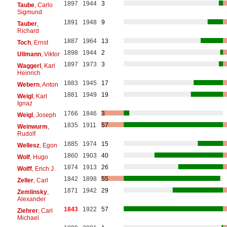
1897
1944
3
Taube
, Carlo
Sigmund
1891
1948
9
Tauber
,
Richard
1887
1964
13
Toch
, Ernst
1898
1944
2
Ullmann
, Viktor
1897
1973
3
Waggerl
, Karl
Heinrich
1883
1945
17
Webern
, Anton
1881
1949
19
Weigl
, Karl
Ignaz
1766
1846
3
Weigl
, Joseph
1835
1911
57
Weinwurm
,
Rudolf
1885
1974
15
Wellesz
, Egon
1860
1903
40
Wolf
, Hugo
1874
1913
26
Wolff
, Erich J.
1842
1898
55
Zeller
, Carl
1871
1942
29
Zemlinsky
,
Alexander
1843
1922
57
Ziehrer
, Carl
Michael