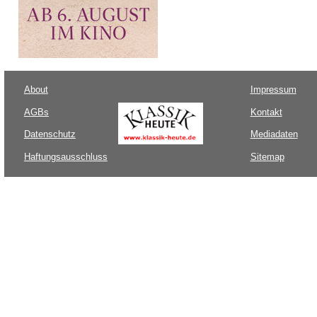
About
Impressum
AGBs
Kontakt
Datenschutz
Mediadaten
Haftungsausschluss
Sitemap