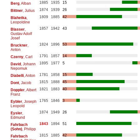
1885
1935
15
Berg
, Alban
1874
1939
26
Bittner
, Julius
1809
1885
42
Blahetka
,
Leopoldine
1857
1942
43
Blasser
,
Gustav Adolf
Josef
1824
1896
53
Bruckner
,
Anton
1791
1857
14
Czerny
, Carl
1895
1977
5
David
, Johann
Nepomuk
1781
1858
15
Diabelli
, Anton
1815
1888
45
Dont
, Jacob
1821
1883
40
Doppler
, Albert
Franz
1765
1846
3
Eybler
, Joseph
Leopold
1874
1949
26
Eysler
,
Edmund
1843
1894
51
Fahrbach
(Sohn)
, Philipp
1815
1885
42
Fahrbach