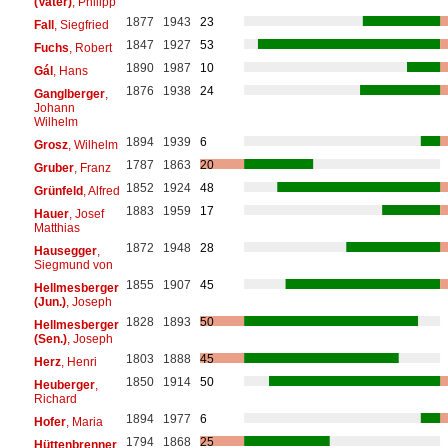
(Vater)
, Philipp
1877
1943
23
Fall
, Siegfried
1847
1927
53
Fuchs
, Robert
1890
1987
10
Gál
, Hans
1876
1938
24
Ganglberger
,
Johann
Wilhelm
1894
1939
6
Grosz
, Wilhelm
1787
1863
20
Gruber
, Franz
1852
1924
48
Grünfeld
, Alfred
1883
1959
17
Hauer
, Josef
Matthias
1872
1948
28
Hausegger
,
Siegmund von
1855
1907
45
Hellmesberger
(Jun.)
, Joseph
1828
1893
50
Hellmesberger
(Sen.)
, Joseph
1803
1888
45
Herz
, Henri
1850
1914
50
Heuberger
,
Richard
1894
1977
6
Hofer
, Maria
1794
1868
25
Hüttenbrenner
,