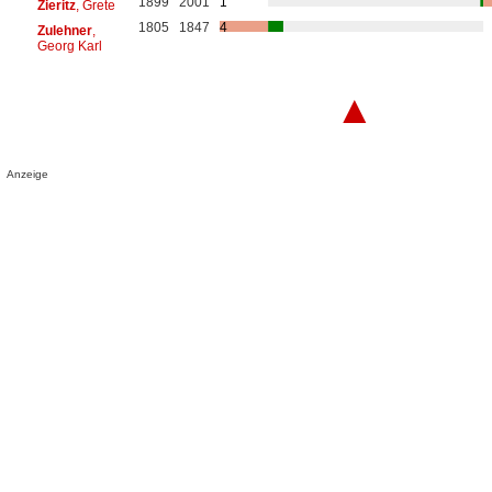
1899
2001
1
Zieritz
, Grete
1805
1847
4
Zulehner
,
Georg Karl
▲
Anzeige