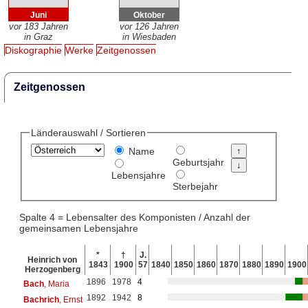
Juni
Oktober
vor 183 Jahren
vor 126 Jahren
in Graz
in Wiesbaden
Diskographie
Werke
Zeitgenossen
Zeitgenossen
Länderauswahl / Sortieren
Name
Geburtsjahr
Lebensjahre
Sterbejahr
Spalte 4 = Lebensalter des Komponisten / Anzahl der
gemeinsamen Lebensjahre
*
†
J.
Heinrich von
1843
1900
57
1840
1850
1860
1870
1880
1890
1900
Herzogenberg
1896
1978
4
Bach
, Maria
1892
1942
8
Bachrich
, Ernst