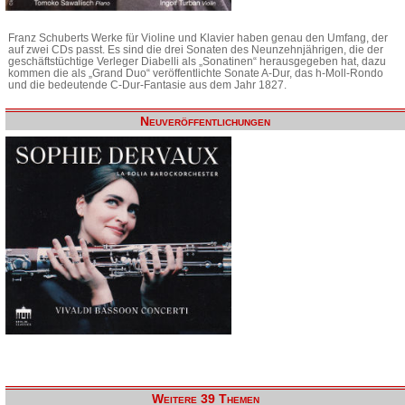
Franz Schuberts Werke für Violine und Klavier haben genau den Umfang, der
auf zwei CDs passt. Es sind die drei Sonaten des Neunzehnjährigen, die der
geschäftstüchtige Verleger Diabelli als „Sonatinen“ herausgegeben hat, dazu
kommen die als „Grand Duo“ veröffentlichte Sonate A-Dur, das h-Moll-Rondo
und die bedeutende C-Dur-Fantasie aus dem Jahr 1827.
Neuveröffentlichungen
Weitere 39 Themen