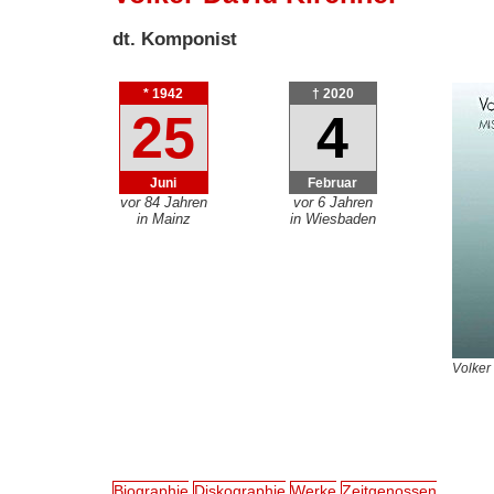
dt. Komponist
* 1942
† 2020
25
4
Juni
Februar
vor 84 Jahren
vor 6 Jahren
in Mainz
in Wiesbaden
Volker
Biographie
Diskographie
Werke
Zeitgenossen