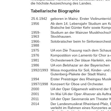
die höchste Auszeichnung des Landes.
Tabellarische Biographie
25.6.1942
geboren in Mainz. Erster Violinunterri
1956
Ab dem 14. Lebensjahr Studium am Kon
Bratsche bei Günter Kehr sowie Kompo
1959-
Studium an der Mainzer Musikhochsch
1963
Stockhausen.
1966-
Solobratscher beim hr-Sinfonieorchest
1988
1975
UA von
Die Trauung
nach dem Schausp
1976
Kompostition von
Lamento
für Chor a-
1981
Orchesterwerk
Der blaue Harlekin
, ei
1986
UA von
Belshazar
an der Bayerischen 
1992/1993
Missa moguntina für Soli, Kinder- un
Gutenberg-Plakete der Stadt Mainz.
1994
Erster Preisträger des Rheingau Musik
1997/1998
Konzeert für Oboe und Orchester.
2000
UA der Oper Gilgamesh während der
2001
Im Mai UA der Oper
Ahasver
als Auftr
2011
UA der Oper
Savonarola
am Theater K
2014
Der Landesmusikrat Rheinland-Pfalz,
verleiht im Rahmen eines Konzertes 