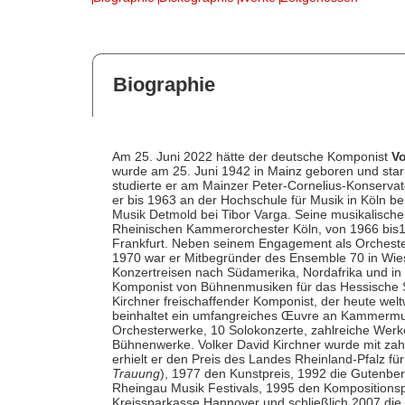
Biographie
Am 25. Juni 2022 hätte der deutsche Komponist
Vo
wurde am 25. Juni 1942 in Mainz geboren und sta
studierte er am Mainzer Peter-Cornelius-Konservat
er bis 1963 an der Hochschule für Musik in Köln 
Musik Detmold bei Tibor Varga. Seine musikalische
Rheinischen Kammerorchester Köln, von 1966 bis19
Frankfurt. Neben seinem Engagement als Orcheste
1970 war er Mitbegründer des Ensemble 70 in Wies
Konzertreisen nach Südamerika, Nordafrika und in 
Komponist von Bühnenmusiken für das Hessische St
Kirchner freischaffender Komponist, der heute welt
beinhaltet ein umfangreiches Œuvre an Kammermus
Orchesterwerke, 10 Solokonzerte, zahlreiche Werke
Bühnenwerke. Volker David Kirchner wurde mit za
erhielt er den Preis des Landes Rheinland-Pfalz f
Trauung
), 1977 den Kunstpreis, 1992 die Gutenber
Rheingau Musik Festivals, 1995 den Kompositionsp
Kreissparkasse Hannover und schließlich 2007 die 