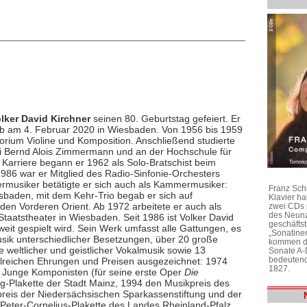
lker David Kirchner
seinen 80. Geburtstag gefeiert. Er
rb am 4. Februar 2020 in Wiesbaden. Von 1956 bis 1959
orium Violine und Komposition. Anschließend studierte
bei Bernd Alois Zimmermann und an der Hochschule für
 Karriere begann er 1962 als Solo-Bratschist beim
86 war er Mitglied des Radio-Sinfonie-Orchesters
rmusiker betätigte er sich auch als Kammermusiker:
Franz Sch
baden, mit dem Kehr-Trio begab er sich auf
Klavier h
den Vorderen Orient. Ab 1972 arbeitete er auch als
zwei CDs 
des Neunz
aatstheater in Wiesbaden. Seit 1986 ist Volker David
geschäftst
weit gespielt wird. Sein Werk umfasst alle Gattungen, es
„Sonatine
ik unterschiedlicher Besetzungen, über 20 große
kommen di
 weltlicher und geistlicher Vokalmusik sowie 13
Sonate A-
bedeutend
hlreichen Ehrungen und Preisen ausgezeichnet: 1974
1827.
ür Junge Komponisten (für seine erste Oper
Die
g-Plakette der Stadt Mainz, 1994 den Musikpreis des
reis der Niedersächsischen Sparkassenstiftung und der
Peter-Cornelius-Plakette des Landes Rheinland-Pfalz,