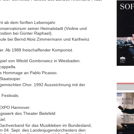
cht ab dem fünften Lebensjahr.
servatorium seiner Heimatstadt (Violine und
sition bei Günter Raphael).
ule bei Bernd Alois Zimmermann und Karlheinz
er. Ab 1988 freischaffender Komponist.
iel von Witold Gombrowicz in Wiesbaden.
cappella.
ne Hommage an Pablo Picasso.
Staatsoper.
d gemischten Chor. 1992 Auszeichnung mit der
 Festivals.
 EXPO Hannover.
agswerk des Theater Bielefeld
iel.
 Dachverband für das Musikleben im Bundesland,
am 04. Sept. des Landesjugendorchesters den