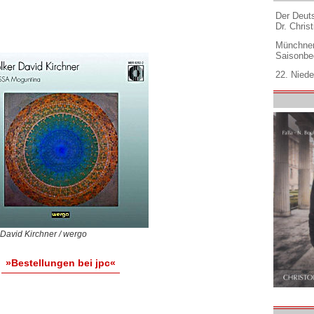
Der Deuts
Dr. Christ
Münchner
Saisonbe
22. Niede
 David Kirchner / wergo
»Bestellungen bei jpc«