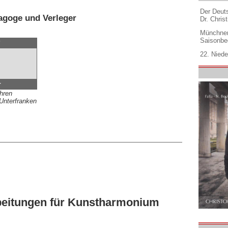
Der Deuts
agoge und Verleger
Dr. Christ
Münchner
Saisonbe
7
22. Niede
r
ahren
Unterfranken
rbeitungen für Kunstharmonium