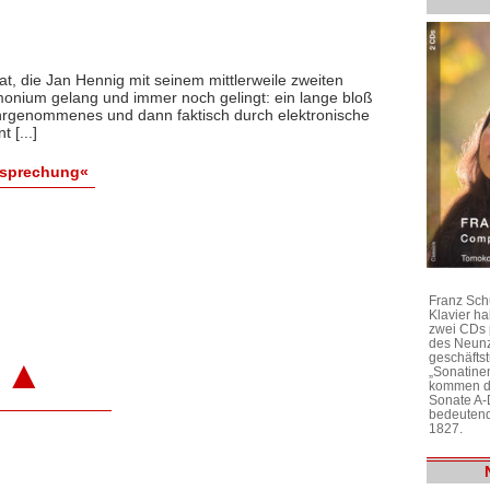
tat, die Jan Hennig mit seinem mittlerweile zweiten
onium gelang und immer noch gelingt: ein lange bloß
hrgenommenes und dann faktisch durch elektronische
 [...]
esprechung«
Franz Sch
Klavier h
zwei CDs 
des Neunz
geschäftst
▲
„Sonatine
kommen di
Sonate A-
bedeutend
1827.