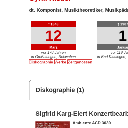
dt. Komponist, Musiktheoretiker, Musikpäd
* 1848
† 190
12
1
März
Janua
vor 178 Jahren
vor 119 J
in Großaitingen, Schwaben
in Bad Kissingen, 
Diskographie
Werke
Zeitgenossen
Diskographie (1)
Sigfrid Karg-Elert Konzertbea
Ambiente ACD 3030