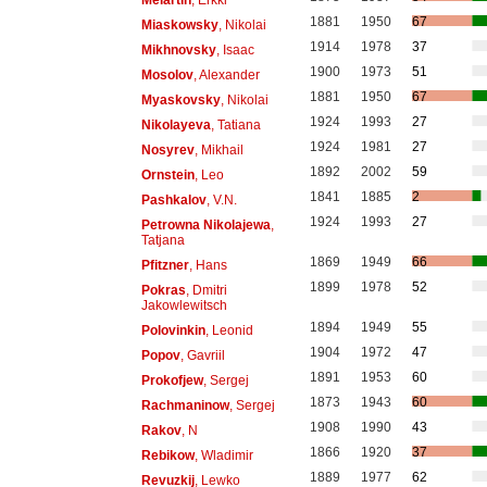
1881
1950
67
Miaskowsky
, Nikolai
1914
1978
37
Mikhnovsky
, Isaac
1900
1973
51
Mosolov
, Alexander
1881
1950
67
Myaskovsky
, Nikolai
1924
1993
27
Nikolayeva
, Tatiana
1924
1981
27
Nosyrev
, Mikhail
1892
2002
59
Ornstein
, Leo
1841
1885
2
Pashkalov
, V.N.
1924
1993
27
Petrowna Nikolajewa
,
Tatjana
1869
1949
66
Pfitzner
, Hans
1899
1978
52
Pokras
, Dmitri
Jakowlewitsch
1894
1949
55
Polovinkin
, Leonid
1904
1972
47
Popov
, Gavriil
1891
1953
60
Prokofjew
, Sergej
1873
1943
60
Rachmaninow
, Sergej
1908
1990
43
Rakov
, N
1866
1920
37
Rebikow
, Wladimir
1889
1977
62
Revuzkij
, Lewko