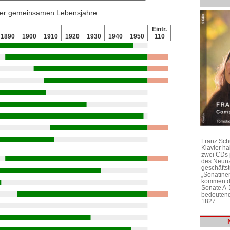
 der gemeinsamen Lebensjahre
Eintr.
1890
1900
1910
1920
1930
1940
1950
110
Franz Sch
Klavier h
zwei CDs 
des Neunz
geschäftst
„Sonatine
kommen di
Sonate A-
bedeutend
1827.