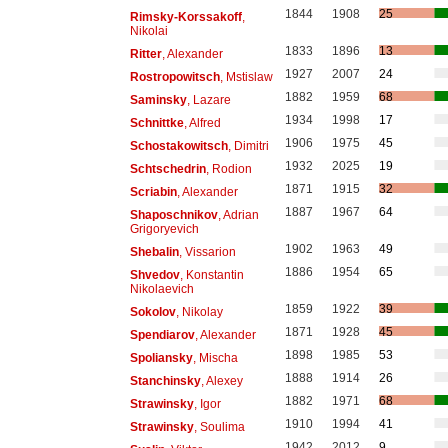
1844
1908
25
Rimsky-Korssakoff
,
Nikolai
1833
1896
13
Ritter
, Alexander
1927
2007
24
Rostropowitsch
, Mstislaw
1882
1959
68
Saminsky
, Lazare
1934
1998
17
Schnittke
, Alfred
1906
1975
45
Schostakowitsch
, Dimitri
1932
2025
19
Schtschedrin
, Rodion
1871
1915
32
Scriabin
, Alexander
1887
1967
64
Shaposchnikov
, Adrian
Grigoryevich
1902
1963
49
Shebalin
, Vissarion
1886
1954
65
Shvedov
, Konstantin
Nikolaevich
1859
1922
39
Sokolov
, Nikolay
1871
1928
45
Spendiarov
, Alexander
1898
1985
53
Spoliansky
, Mischa
1888
1914
26
Stanchinsky
, Alexey
1882
1971
68
Strawinsky
, Igor
1910
1994
41
Strawinsky
, Soulima
1942
2012
9