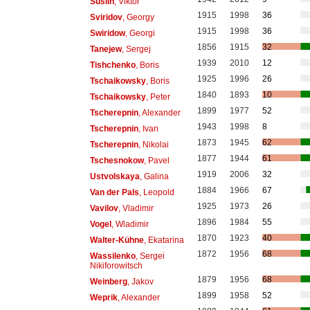
Suslin
, Viktor
1915
1998
36
Sviridov
, Georgy
1915
1998
36
Swiridow
, Georgi
1856
1915
32
Tanejew
, Sergej
1939
2010
12
Tishchenko
, Boris
1925
1996
26
Tschaikowsky
, Boris
1840
1893
10
Tschaikowsky
, Peter
1899
1977
52
Tscherepnin
, Alexander
1943
1998
8
Tscherepnin
, Ivan
1873
1945
62
Tscherepnin
, Nikolai
1877
1944
61
Tschesnokow
, Pavel
1919
2006
32
Ustvolskaya
, Galina
1884
1966
67
Van der Pals
, Leopold
1925
1973
26
Vavilov
, Vladimir
1896
1984
55
Vogel
, Wladimir
1870
1923
40
Walter-Kühne
, Ekatarina
1872
1956
68
Wassilenko
, Sergei
Nikiforowitsch
1879
1956
68
Weinberg
, Jakov
1899
1958
52
Weprik
, Alexander