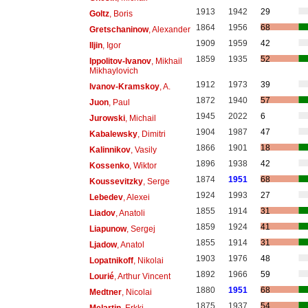
1913
1942
29
Goltz
, Boris
1864
1956
68
Gretschaninow
, Alexander
1909
1959
42
Iljin
, Igor
1859
1935
52
Ippolitov-Ivanov
, Mikhail
Mikhaylovich
1912
1973
39
Ivanov-Kramskoy
, A.
1872
1940
57
Juon
, Paul
1945
2022
6
Jurowski
, Michail
1904
1987
47
Kabalewsky
, Dimitri
1866
1901
18
Kalinnikov
, Vasily
1896
1938
42
Kossenko
, Wiktor
1874
1951
68
Koussevitzky
, Serge
1924
1993
27
Lebedev
, Alexei
1855
1914
31
Liadov
, Anatoli
1859
1924
41
Liapunow
, Sergej
1855
1914
31
Ljadow
, Anatol
1903
1976
48
Lopatnikoff
, Nikolai
1892
1966
59
Lourié
, Arthur Vincent
1880
1951
68
Medtner
, Nicolai
1875
1937
54
Melartin
, Erkki