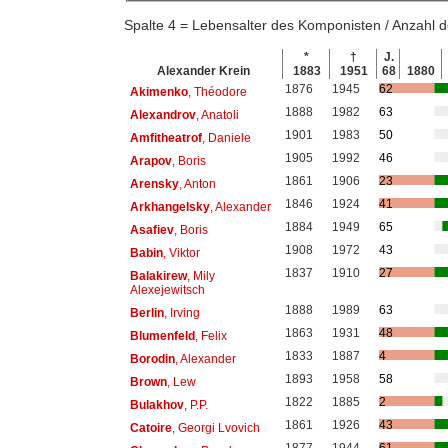
Spalte 4 = Lebensalter des Komponisten / Anzahl
*
†
J.
Alexander Krein
1883
1951
68
1880
1876
1945
62
Akimenko
, Théodore
1888
1982
63
Alexandrov
, Anatoli
1901
1983
50
Amfitheatrof
, Daniele
1905
1992
46
Arapov
, Boris
1861
1906
23
Arensky
, Anton
1846
1924
41
Arkhangelsky
, Alexander
1884
1949
65
Asafiev
, Boris
1908
1972
43
Babin
, Viktor
1837
1910
27
Balakirew
, Mily
Alexejewitsch
1888
1989
63
Berlin
, Irving
1863
1931
48
Blumenfeld
, Felix
1833
1887
4
Borodin
, Alexander
1893
1958
58
Brown
, Lew
1822
1885
2
Bulakhov
, P.P.
1861
1926
43
Catoire
, Georgi Lvovich