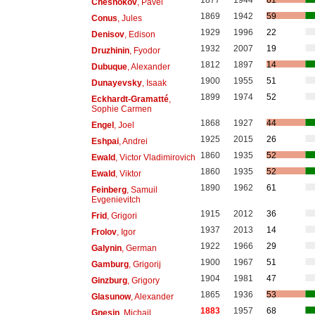
1877
1944
61
Chesnokov
, Pavel
1869
1942
59
Conus
, Jules
1929
1996
22
Denisov
, Edison
1932
2007
19
Druzhinin
, Fyodor
1812
1897
14
Dubuque
, Alexander
1900
1955
51
Dunayevsky
, Isaak
1899
1974
52
Eckhardt-Gramatté
,
Sophie Carmen
1868
1927
44
Engel
, Joel
1925
2015
26
Eshpai
, Andrei
1860
1935
52
Ewald
, Victor Vladimirovich
1860
1935
52
Ewald
, Viktor
1890
1962
61
Feinberg
, Samuil
Evgenievitch
1915
2012
36
Frid
, Grigori
1937
2013
14
Frolov
, Igor
1922
1966
29
Galynin
, German
1900
1967
51
Gamburg
, Grigorij
1904
1981
47
Ginzburg
, Grigory
1865
1936
53
Glasunow
, Alexander
1883
1957
68
Gnesin
, Michail