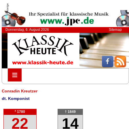
Anzeige
Donnerstag, 6. August 2026
Sitemap
≡
≡
Conradin Kreutzer
dt. Komponist
* 1780
† 1849
22
14