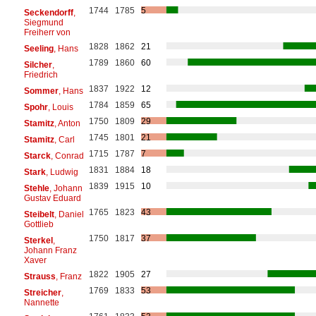
1744
1785
5
Seckendorff
,
Siegmund
Freiherr von
1828
1862
21
Seeling
, Hans
1789
1860
60
Silcher
,
Friedrich
1837
1922
12
Sommer
, Hans
1784
1859
65
Spohr
, Louis
1750
1809
29
Stamitz
, Anton
1745
1801
21
Stamitz
, Carl
1715
1787
7
Starck
, Conrad
1831
1884
18
Stark
, Ludwig
1839
1915
10
Stehle
, Johann
Gustav Eduard
1765
1823
43
Steibelt
, Daniel
Gottlieb
1750
1817
37
Sterkel
,
Johann Franz
Xaver
1822
1905
27
Strauss
, Franz
1769
1833
53
Streicher
,
Nannette