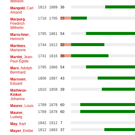
Wilhelm
1813
1889
36
Mangold
, Carl
Amand
1718
1795
15
Marpurg
,
Friedrich
Wilhelm
1795
1861
54
Marschner
,
Heinrich
1744
1812
32
Martines
,
Marianne
1741
1816
36
Martini
, Jean-
Paul-Égide
1795
1866
54
Marx
, Adolph
Bernhard
1806
1887
43
Marxsen
,
Eduard
1810
1858
39
Mathieux-
Kinkel
,
Johanna
1789
1878
60
Maurer
, Louis
1789
1878
60
Maurer
,
Ludwig
1842
1912
7
May
, Karl
1812
1883
37
Mayer
, Emilie