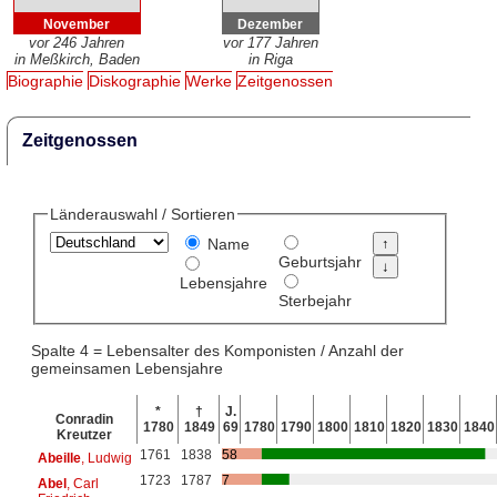
November
Dezember
vor 246 Jahren
vor 177 Jahren
in Meßkirch, Baden
in Riga
Biographie
Diskographie
Werke
Zeitgenossen
Zeitgenossen
Länderauswahl / Sortieren
Name
Geburtsjahr
Lebensjahre
Sterbejahr
Spalte 4 = Lebensalter des Komponisten / Anzahl der
gemeinsamen Lebensjahre
*
†
J.
Conradin
1780
1849
69
1780
1790
1800
1810
1820
1830
1840
Kreutzer
1761
1838
58
Abeille
, Ludwig
1723
1787
7
Abel
, Carl