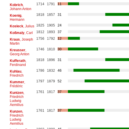
1714
1791
11
Kobrich
,
Johann Anton
1818
1857
31
Koenig
,
Hermann
1825
1905
24
Kosleck
, Julius
1812
1893
37
Koßmaly
, Carl
1756
1792
12
Kraus
, Joseph
Martin
1746
1810
30
Kreusser
,
Georg Anton
1818
1896
31
Kufferath
,
Ferdinand
1786
1832
46
Kuhlau
,
Friedrich
1797
1879
52
Kummer
,
Frédéric
1761
1817
37
Kuntzen
,
Friedrich
Ludwig
Aemilius
1761
1817
37
Kunzen
,
Friedrich
Ludwig
Aemilius