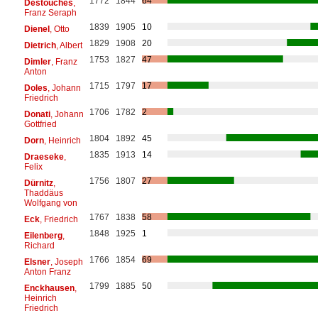
1772
1844
64
Destouches
,
Franz Seraph
1839
1905
10
Dienel
, Otto
1829
1908
20
Dietrich
, Albert
1753
1827
47
Dimler
, Franz
Anton
1715
1797
17
Doles
, Johann
Friedrich
1706
1782
2
Donati
, Johann
Gottfried
1804
1892
45
Dorn
, Heinrich
1835
1913
14
Draeseke
,
Felix
1756
1807
27
Dürnitz
,
Thaddäus
Wolfgang von
1767
1838
58
Eck
, Friedrich
1848
1925
1
Eilenberg
,
Richard
1766
1854
69
Elsner
, Joseph
Anton Franz
1799
1885
50
Enckhausen
,
Heinrich
Friedrich