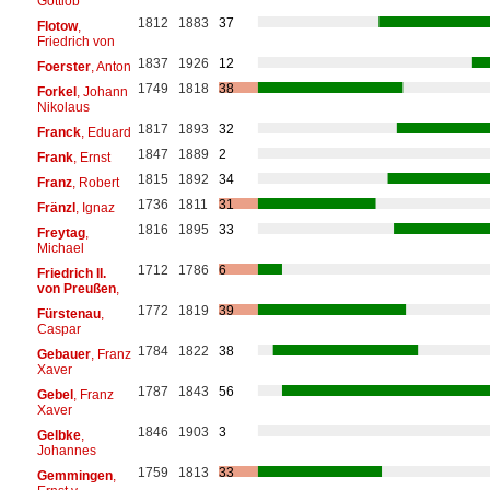
Gottlob
1812
1883
37
Flotow
,
Friedrich von
1837
1926
12
Foerster
, Anton
1749
1818
38
Forkel
, Johann
Nikolaus
1817
1893
32
Franck
, Eduard
1847
1889
2
Frank
, Ernst
1815
1892
34
Franz
, Robert
1736
1811
31
Fränzl
, Ignaz
1816
1895
33
Freytag
,
Michael
1712
1786
6
Friedrich II.
von Preußen
,
1772
1819
39
Fürstenau
,
Caspar
1784
1822
38
Gebauer
, Franz
Xaver
1787
1843
56
Gebel
, Franz
Xaver
1846
1903
3
Gelbke
,
Johannes
1759
1813
33
Gemmingen
,