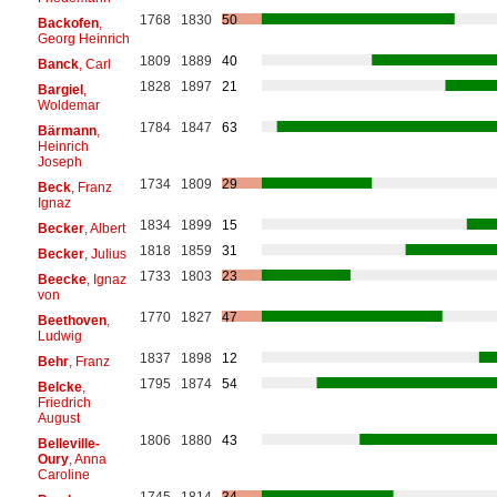
1768
1830
50
Backofen
,
Georg Heinrich
1809
1889
40
Banck
, Carl
1828
1897
21
Bargiel
,
Woldemar
1784
1847
63
Bärmann
,
Heinrich
Joseph
1734
1809
29
Beck
, Franz
Ignaz
1834
1899
15
Becker
, Albert
1818
1859
31
Becker
, Julius
1733
1803
23
Beecke
, Ignaz
von
1770
1827
47
Beethoven
,
Ludwig
1837
1898
12
Behr
, Franz
1795
1874
54
Belcke
,
Friedrich
August
1806
1880
43
Belleville-
Oury
, Anna
Caroline
1745
1814
34