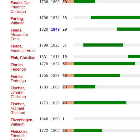
1736
1800
20
Fasch
, Carl
Friedrich
Christian
1796
1874
53
Ferling
,
Wilhelm
1820
1849
29
Fesca
,
Alexander
Ernst
1789
1826
37
Fesca
,
Friedrich Ernst
1831
1911
18
Fink
, Christian
1778
1837
57
Fiorillo
,
Federigo
1755
1823
43
Fiorillo
,
Federigo
1733
1800
20
Fischer
,
Johann
Christian
1773
1829
49
Fischer
,
Michael
Gotthard
1848
1890
1
Fitzenhagen
,
Wilhelm
1722
1806
26
Fleischer
,
Friedrich