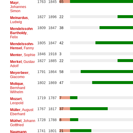
1763
1845
65
Mayr
,
Johannes
Simon
1827
1896
22
Meinardus
,
Ludwig
1809
1847
38
Mendelssohn
Bartholdy
,
Felix
1805
1847
42
Mendelssohn-
Hensel
, Fanny
1846
1918
3
Menter
, Sophie
1827
1885
22
Merkel
, Gustav
Adolf
1791
1864
58
Meyerbeer
,
Giacomo
1802
1869
47
Molique
,
Bernhard
Wilhelm
1719
1787
7
Mozart
,
Leopold
1767
1817
37
Müller
, August
Eberhard
1728
1788
8
Müthel
, Johann
Gottfried
1741
1801
21
Naumann
,