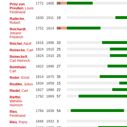
1772
1806
26
Prinz von
Preußen
, Louis
Ferdinand
1830
1911
19
Radecke
,
Robert
1752
1814
34
Reichardt
,
Johann
Friedrich
1816
1896
33
Reichel
, Adolf
1824
1910
25
Reinecke
, Carl
1824
1910
25
ReineckeX
,
Carl Heinrich
1822
1896
27
Reinthaler
,
Carl
1814
1875
35
Reiter
, Ernst
1834
1858
15
Reubke
, Julius
1827
1888
22
Riedel
, Carl
1792
1869
57
Rieffel
,
Wilhelm
Heinrich
1784
1838
54
Ries
,
Ferdinand
1846
1932
3
Ries
, Franz