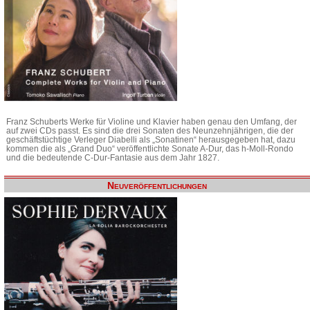
Franz Schuberts Werke für Violine und Klavier haben genau den Umfang, der
auf zwei CDs passt. Es sind die drei Sonaten des Neunzehnjährigen, die der
geschäftstüchtige Verleger Diabelli als „Sonatinen“ herausgegeben hat, dazu
kommen die als „Grand Duo“ veröffentlichte Sonate A-Dur, das h-Moll-Rondo
und die bedeutende C-Dur-Fantasie aus dem Jahr 1827.
Neuveröffentlichungen