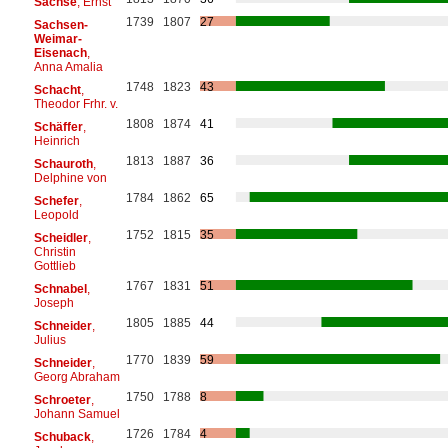
Sachse
, Ernst
1739
1807
27
Sachsen-
Weimar-
Eisenach
,
Anna Amalia
1748
1823
43
Schacht
,
Theodor Frhr. v.
1808
1874
41
Schäffer
,
Heinrich
1813
1887
36
Schauroth
,
Delphine von
1784
1862
65
Schefer
,
Leopold
1752
1815
35
Scheidler
,
Christin
Gottlieb
1767
1831
51
Schnabel
,
Joseph
1805
1885
44
Schneider
,
Julius
1770
1839
59
Schneider
,
Georg Abraham
1750
1788
8
Schroeter
,
Johann Samuel
1726
1784
4
Schuback
,