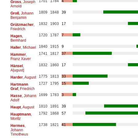
1701
1784
4
Gross
, Joseph
Arnold
1809
1848
39
Groß
, Johann
Benjamin
1832
1903
17
Grützmacher
,
Friedrich
1720
1787
7
Hagen
,
Bernhard
1840
1915
9
Haller
, Michael
1741
1817
37
Hammer
,
Franz Xaver
1832
1860
17
Hänsel
,
A[ugust]
1775
1813
33
Harder
, August
1727
1795
15
Hartmann
Graf
, Friedrich
1699
1783
3
Hasse
, Johann
Adolf
1810
1891
39
Haupt
, August
1792
1868
57
Hauptmann
,
Moritz
1738
1821
41
Hermes
,
Johann
Timotheus