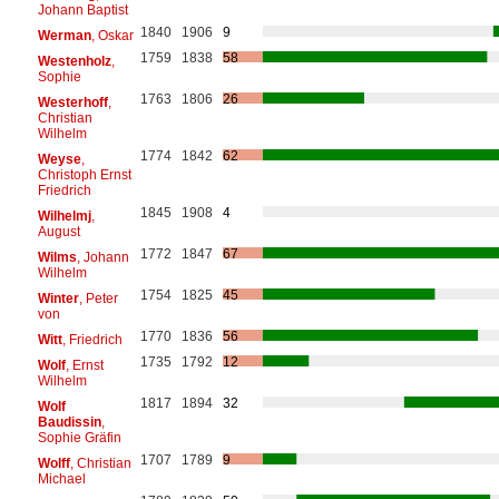
Johann Baptist
1840
1906
9
Werman
, Oskar
1759
1838
58
Westenholz
,
Sophie
1763
1806
26
Westerhoff
,
Christian
Wilhelm
1774
1842
62
Weyse
,
Christoph Ernst
Friedrich
1845
1908
4
Wilhelmj
,
August
1772
1847
67
Wilms
, Johann
Wilhelm
1754
1825
45
Winter
, Peter
von
1770
1836
56
Witt
, Friedrich
1735
1792
12
Wolf
, Ernst
Wilhelm
1817
1894
32
Wolf
Baudissin
,
Sophie Gräfin
1707
1789
9
Wolff
, Christian
Michael