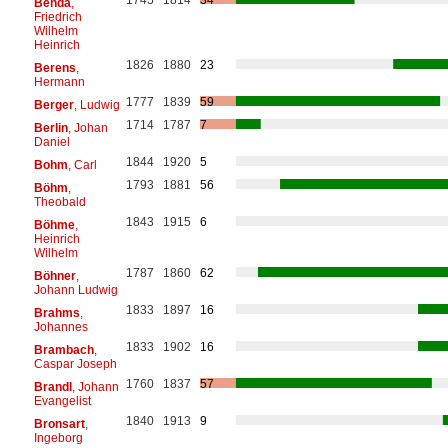
Benda
,
Friedrich
Wilhelm
Heinrich
1826
1880
23
Berens
,
Hermann
1777
1839
59
Berger
, Ludwig
1714
1787
7
Berlin
, Johan
Daniel
1844
1920
5
Bohm
, Carl
1793
1881
56
Böhm
,
Theobald
1843
1915
6
Böhme
,
Heinrich
Wilhelm
1787
1860
62
Böhner
,
Johann Ludwig
1833
1897
16
Brahms
,
Johannes
1833
1902
16
Brambach
,
Caspar Joseph
1760
1837
57
Brandl
, Johann
Evangelist
1840
1913
9
Bronsart
,
Ingeborg