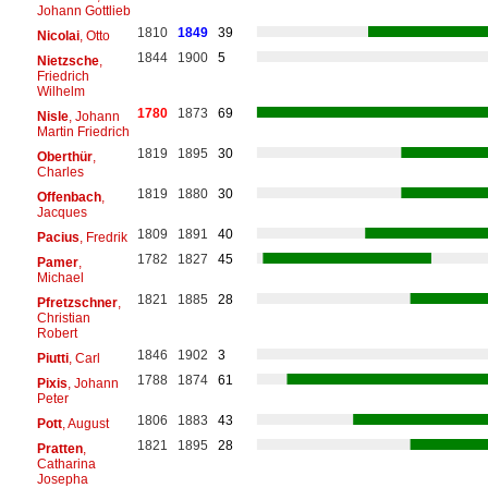
Johann Gottlieb
1810
1849
39
Nicolai
, Otto
1844
1900
5
Nietzsche
,
Friedrich
Wilhelm
1780
1873
69
Nisle
, Johann
Martin Friedrich
1819
1895
30
Oberthür
,
Charles
1819
1880
30
Offenbach
,
Jacques
1809
1891
40
Pacius
, Fredrik
1782
1827
45
Pamer
,
Michael
1821
1885
28
Pfretzschner
,
Christian
Robert
1846
1902
3
Piutti
, Carl
1788
1874
61
Pixis
, Johann
Peter
1806
1883
43
Pott
, August
1821
1895
28
Pratten
,
Catharina
Josepha