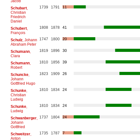
Jacob
1739
1791
11
Schubart
,
Christian
Friedrich
Daniel
1808
1878
41
Schubert
,
François
1747
1800
20
Schulz
, Johann
Abraham Peter
1819
1896
30
Schumann
,
Clara
1810
1856
39
Schumann
,
Robert
1823
1909
26
Schuncke
,
Johann
Gottfried Hugo
1810
1834
24
Schunke
,
Christian
Ludwig
1810
1834
24
Schunke
,
Ludwig
1737
1804
24
Schwanberger
,
Johann
Gottfried
1735
1787
7
Schweitzer
,
Anton