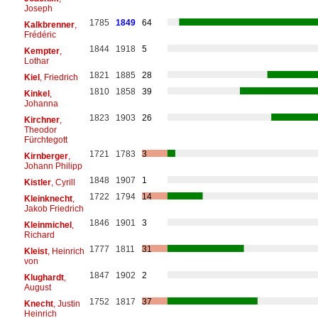
Joseph
1785
1849
64
Kalkbrenner
,
Frédéric
1844
1918
5
Kempter
,
Lothar
1821
1885
28
Kiel
, Friedrich
1810
1858
39
Kinkel
,
Johanna
1823
1903
26
Kirchner
,
Theodor
Fürchtegott
1721
1783
3
Kirnberger
,
Johann Philipp
1848
1907
1
Kistler
, Cyrill
1722
1794
14
Kleinknecht
,
Jakob Friedrich
1846
1901
3
Kleinmichel
,
Richard
1777
1811
31
Kleist
, Heinrich
von
1847
1902
2
Klughardt
,
August
1752
1817
37
Knecht
, Justin
Heinrich