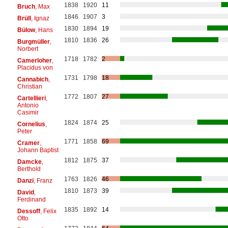
1838
1920
11
Bruch
, Max
1846
1907
3
Brüll
, Ignaz
1830
1894
19
Bülow
, Hans
1810
1836
26
Burgmüller
,
Norbert
1718
1782
2
Camerloher
,
Placidus von
1731
1798
18
Cannabich
,
Christian
1772
1807
27
Cartellieri
,
Antonio
Casimir
1824
1874
25
Cornelius
,
Peter
1771
1858
69
Cramer
,
Johann Baptist
1812
1875
37
Damcke
,
Berthold
1763
1826
46
Danzi
, Franz
1810
1873
39
David
,
Ferdinand
1835
1892
14
Dessoff
, Felix
Otto