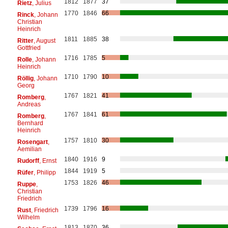
1812
1877
37
Rietz
, Julius
1770
1846
66
Rinck
, Johann
Christian
Heinrich
1811
1885
38
Ritter
, August
Gottfried
1716
1785
5
Rolle
, Johann
Heinrich
1710
1790
10
Röllig
, Johann
Georg
1767
1821
41
Romberg
,
Andreas
1767
1841
61
Romberg
,
Bernhard
Heinrich
1757
1810
30
Rosengart
,
Aemilian
1840
1916
9
Rudorff
, Ernst
1844
1919
5
Rüfer
, Philipp
1753
1826
46
Ruppe
,
Christian
Friedrich
1739
1796
16
Rust
, Friedrich
Wilhelm
1813
1870
36