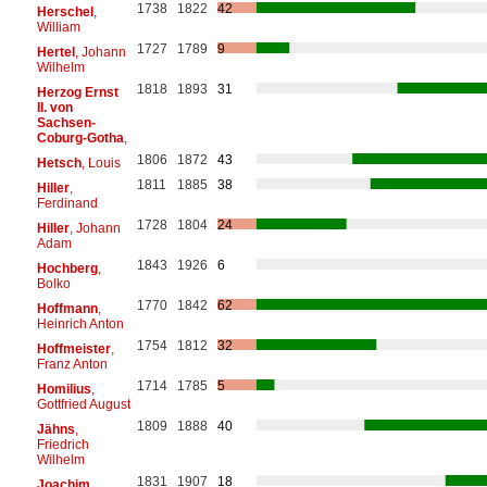
1738
1822
42
Herschel
,
William
1727
1789
9
Hertel
, Johann
Wilhelm
1818
1893
31
Herzog Ernst
II. von
Sachsen-
Coburg-Gotha
,
1806
1872
43
Hetsch
, Louis
1811
1885
38
Hiller
,
Ferdinand
1728
1804
24
Hiller
, Johann
Adam
1843
1926
6
Hochberg
,
Bolko
1770
1842
62
Hoffmann
,
Heinrich Anton
1754
1812
32
Hoffmeister
,
Franz Anton
1714
1785
5
Homilius
,
Gottfried August
1809
1888
40
Jähns
,
Friedrich
Wilhelm
1831
1907
18
Joachim
,