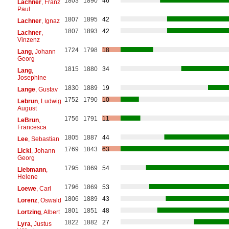
1803
1890
46
Lachner
, Franz
Paul
1807
1895
42
Lachner
, Ignaz
1807
1893
42
Lachner
,
Vinzenz
1724
1798
18
Lang
, Johann
Georg
1815
1880
34
Lang
,
Josephine
1830
1889
19
Lange
, Gustav
1752
1790
10
Lebrun
, Ludwig
August
1756
1791
11
LeBrun
,
Francesca
1805
1887
44
Lee
, Sebastian
1769
1843
63
Lickl
, Johann
Georg
1795
1869
54
Liebmann
,
Helene
1796
1869
53
Loewe
, Carl
1806
1889
43
Lorenz
, Oswald
1801
1851
48
Lortzing
, Albert
1822
1882
27
Lyra
, Justus