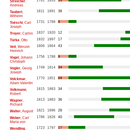
1761
1833
53
Streicher
,
Andreas
1811
1891
38
Taubert
,
Wilhelm
1731
1788
8
Toëschi
, Carl
Joseph
1837
1920
12
Troyer
, Carlos
1832
1897
17
Türke
, Otto
1806
1864
43
Veit
, Wenzel
Heinrich
1756
1788
8
Vogel
, Johann
Christoph
1749
1814
34
Vogler
, Georg
Joseph
1770
1851
69
Volckmar
,
Adam Valentin
1815
1883
34
Volkmann
,
Robert
1813
1883
36
Wagner
,
Richard
1821
1896
28
Walter
, August
1786
1826
40
Weber
, Carl
Maria von
1723
1797
17
Wendling
,