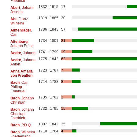
Friedrich
1832
1915
17
Abert
, Johann
Joseph
1819
1885
30
Abt
, Franz
Wilhelm
1786
1843
57
Almenräder
,
Carl
1734
1801
21
Altenburg
,
Johann Ernst
1741
1799
19
André
, Johann
1775
1842
62
André
, Johann
Anton
1723
1787
7
Anna Amalia
von Preußen
,
1714
1788
8
Bach
, Carl
Philipp
Emanuel
1735
1782
2
Bach
, Johann
Christian
1732
1795
15
Bach
, Johann
Christoph
Friedrich
1807
1842
35
Bach
, P.D.Q.
1710
1784
4
Bach
, Wilhelm
Friedemann