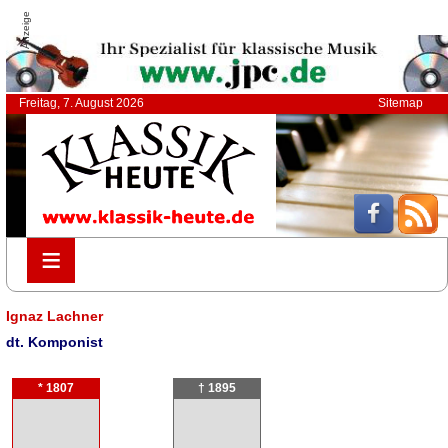
Anzeige
Freitag, 7. August 2026
Sitemap
≡
≡
Ignaz Lachner
dt. Komponist
* 1807
† 1895