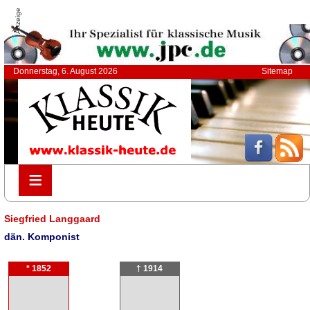
Anzeige
Donnerstag, 6. August 2026
Sitemap
≡
≡
Siegfried Langgaard
dän. Komponist
* 1852
† 1914