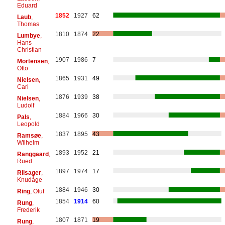
Eduard
1852
1927
62
Laub
,
Thomas
1810
1874
22
Lumbye
,
Hans
Christian
1907
1986
7
Mortensen
,
Otto
1865
1931
49
Nielsen
,
Carl
1876
1939
38
Nielsen
,
Ludolf
1884
1966
30
Pals
,
Leopold
1837
1895
43
Ramsøe
,
Wilhelm
1893
1952
21
Ranggaard
,
Rued
1897
1974
17
Riisager
,
Knudåge
1884
1946
30
Ring
, Oluf
1854
1914
60
Rung
,
Frederik
1807
1871
19
Rung
,