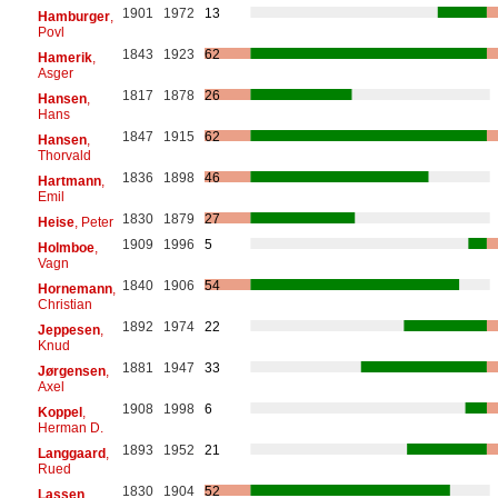
1901
1972
13
Hamburger
,
Povl
1843
1923
62
Hamerik
,
Asger
1817
1878
26
Hansen
,
Hans
1847
1915
62
Hansen
,
Thorvald
1836
1898
46
Hartmann
,
Emil
1830
1879
27
Heise
, Peter
1909
1996
5
Holmboe
,
Vagn
1840
1906
54
Hornemann
,
Christian
1892
1974
22
Jeppesen
,
Knud
1881
1947
33
Jørgensen
,
Axel
1908
1998
6
Koppel
,
Herman D.
1893
1952
21
Langgaard
,
Rued
1830
1904
52
Lassen
,