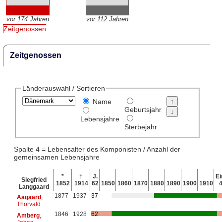
vor 174 Jahren
vor 112 Jahren
Zeitgenossen
Zeitgenossen
Länderauswahl / Sortieren
Name
Geburtsjahr
Lebensjahre
Sterbejahr
Spalte 4 = Lebensalter des Komponisten / Anzahl der
gemeinsamen Lebensjahre
*
†
J.
Ei
Siegfried
1852
1914
62
1850
1860
1870
1880
1890
1900
1910
Langgaard
1877
1937
37
Aagaard
,
Thorvald
1846
1928
62
Amberg
,