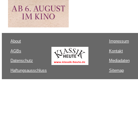
About
Impressum
AGBs
Kontakt
Datenschutz
Mediadaten
Haftungsausschluss
Sitemap