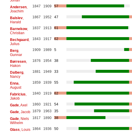
Johan
1847
1909
57
Andersen
,
Joachim
1867
1952
47
Balslev
,
Harald
1837
1913
61
Barnekow
,
Christian
1843
1917
62
Bechgaard
,
Julius
1909
1989
5
Berg
,
Gunnar
1876
1954
38
Børresen
,
Hakon
1881
1949
33
Dalberg
,
Nancy
1859
1939
55
Enna
,
August
1840
1919
62
Fabricius
,
Jakob
1860
1921
54
Gade
, Axel
1879
1963
35
Gade
, Jacob
1817
1890
38
Gade
, Niels
Wilhelm
1864
1936
50
Glass
, Louis