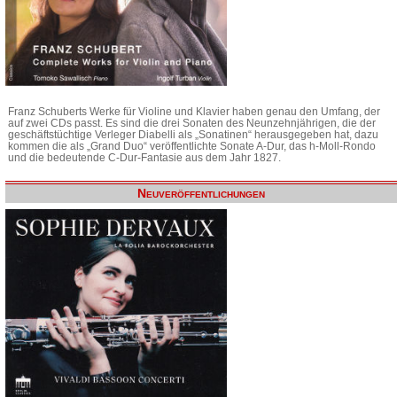
Franz Schuberts Werke für Violine und Klavier haben genau den Umfang, der
auf zwei CDs passt. Es sind die drei Sonaten des Neunzehnjährigen, die der
geschäftstüchtige Verleger Diabelli als „Sonatinen“ herausgegeben hat, dazu
kommen die als „Grand Duo“ veröffentlichte Sonate A-Dur, das h-Moll-Rondo
und die bedeutende C-Dur-Fantasie aus dem Jahr 1827.
Neuveröffentlichungen