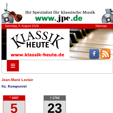
Anzeige
Samstag, 8. August 2026
Sitemap
≡
≡
Jean-Marie Leclair
frz. Komponist
* 1697
† 1764
5
23