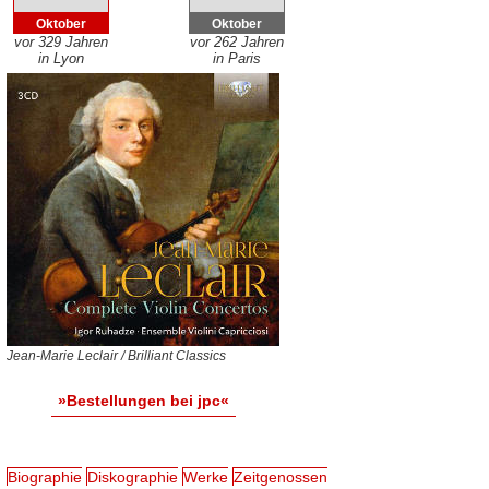
Oktober
Oktober
vor 329 Jahren
vor 262 Jahren
in Lyon
in Paris
Jean-Marie Leclair / Brilliant Classics
»Bestellungen bei jpc«
Biographie
Diskographie
Werke
Zeitgenossen