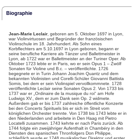
Biographie
Jean-Marie Leclair
, geboren am 5. Oktober 1697 in Lyon,
war Violinvirtuosen und Begründer der französischen
Violinschule im 18. Jahrhundert. Als Sohn eines
Korbflechters am 5.10.1697 in Lyon geboren, begann er
seine berufliche Karriere als Tänzer und Ballettmeister in
Lyon, ab 1722 war er Ballettmeister an der Turiner Oper. Ab
Oktober 1723 lebte er in Paris, wo er sein Opus 1 – Zwölf
Sonaten für Violine und B.c. – veröffentlichte. 1726
begegnete er in Turin Johann Joachim Quantz und dem
bekannten Violinisten und Corelli-Schüler Giovanni Battista
Somis, bei dem er sein Violinspiel vervollkommnete. 1728
veröffentlichte Leclair seine Sonaten Opus 2. Von 1733 bis
1737 war er „Ordinaire de la musique du roi“ am Hofe
Ludwigs XV., dem er zum Dank sein Op. 2 widmete.
Außerdem gab er bis 1737 zahlreiche öffentliche Konzerte
bei den Concerts Spirituels bis er sich im Streit vom
königlichen Orchester trennte. Von 1738 bis 1743 lebte er in
den Niederlanden und arbeitete in Den Haag mit Pietro
Locatelli zusammen. 1743 kehrte er nach Paris zurück. Ab
1744 folgte ein zweijähriger Aufenthalt in Chambéry in den
Diensten des spanischen Thronfolgers Don Philippe,
schließlich wurde er 1748 musikalischer Direktor und erster