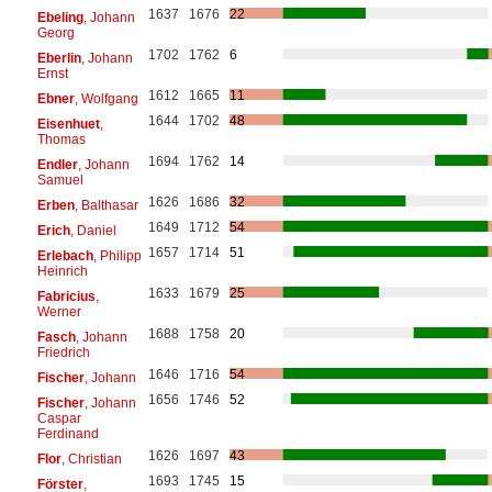
1637
1676
22
Ebeling
, Johann
Georg
1702
1762
6
Eberlin
, Johann
Ernst
1612
1665
11
Ebner
, Wolfgang
1644
1702
48
Eisenhuet
,
Thomas
1694
1762
14
Endler
, Johann
Samuel
1626
1686
32
Erben
, Balthasar
1649
1712
54
Erich
, Daniel
1657
1714
51
Erlebach
, Philipp
Heinrich
1633
1679
25
Fabricius
,
Werner
1688
1758
20
Fasch
, Johann
Friedrich
1646
1716
54
Fischer
, Johann
1656
1746
52
Fischer
, Johann
Caspar
Ferdinand
1626
1697
43
Flor
, Christian
1693
1745
15
Förster
,