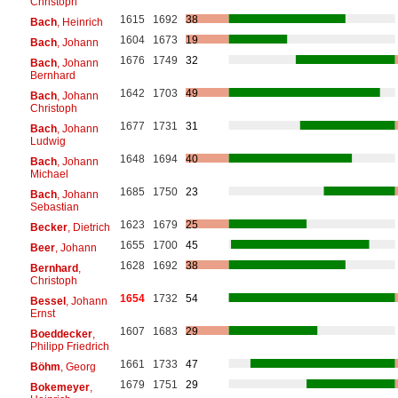
Christoph
1615
1692
38
Bach
, Heinrich
1604
1673
19
Bach
, Johann
1676
1749
32
Bach
, Johann
Bernhard
1642
1703
49
Bach
, Johann
Christoph
1677
1731
31
Bach
, Johann
Ludwig
1648
1694
40
Bach
, Johann
Michael
1685
1750
23
Bach
, Johann
Sebastian
1623
1679
25
Becker
, Dietrich
1655
1700
45
Beer
, Johann
1628
1692
38
Bernhard
,
Christoph
1654
1732
54
Bessel
, Johann
Ernst
1607
1683
29
Boeddecker
,
Philipp Friedrich
1661
1733
47
Böhm
, Georg
1679
1751
29
Bokemeyer
,