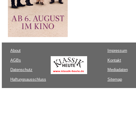
About
Impressum
AGBs
Kontakt
Datenschutz
Mediadaten
Haftungsausschluss
Sitemap