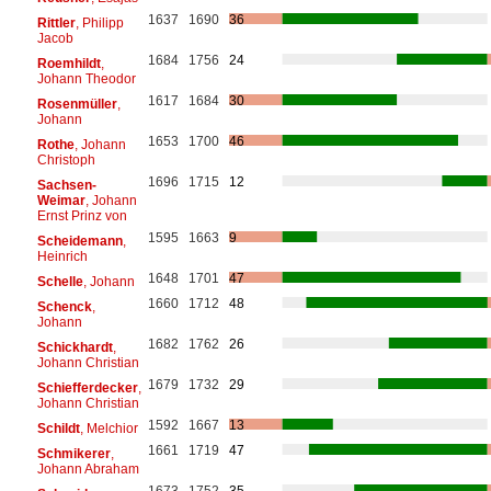
1637
1690
36
Rittler
, Philipp
Jacob
1684
1756
24
Roemhildt
,
Johann Theodor
1617
1684
30
Rosenmüller
,
Johann
1653
1700
46
Rothe
, Johann
Christoph
1696
1715
12
Sachsen-
Weimar
, Johann
Ernst Prinz von
1595
1663
9
Scheidemann
,
Heinrich
1648
1701
47
Schelle
, Johann
1660
1712
48
Schenck
,
Johann
1682
1762
26
Schickhardt
,
Johann Christian
1679
1732
29
Schiefferdecker
,
Johann Christian
1592
1667
13
Schildt
, Melchior
1661
1719
47
Schmikerer
,
Johann Abraham
1673
1752
35