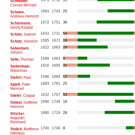
Schneider
,
Conrad Michael
1683
1742
25
Schulze
,
Andreas Heinrich
1672
1751
36
Schürmann
,
Georg Kaspar
1633
1711
54
Schütz
, Gabriel
1585
1672
18
Schütz
, Heinrich
1622
1683
29
Sebastiani
,
Johann
1599
1663
9
Selle
, Thomas
1616
1685
31
Siebenhaar
,
Malachias
1586
1666
12
Siefert
, Paul
1683
1761
25
Spieß
, Pater
Meinrad
1632
1707
53
Stieler
, Caspar
1690
1749
18
Stölzel
, Gottfried
Heinrich
1680
1719
28
Stricker
,
Augustin
Reinhard
1700
1740
8
Stulick
, Mattheus
Nikolaus