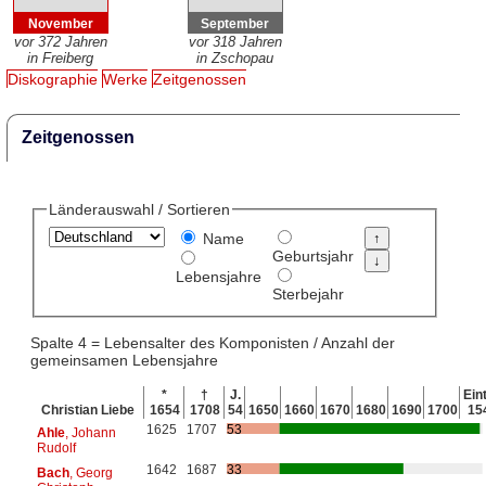
November
September
vor 372 Jahren
vor 318 Jahren
in Freiberg
in Zschopau
Diskographie
Werke
Zeitgenossen
Zeitgenossen
Länderauswahl / Sortieren
Name
Geburtsjahr
Lebensjahre
Sterbejahr
Spalte 4 = Lebensalter des Komponisten / Anzahl der
gemeinsamen Lebensjahre
*
†
J.
Eint
Christian Liebe
1654
1708
54
1650
1660
1670
1680
1690
1700
15
1625
1707
53
Ahle
, Johann
Rudolf
1642
1687
33
Bach
, Georg