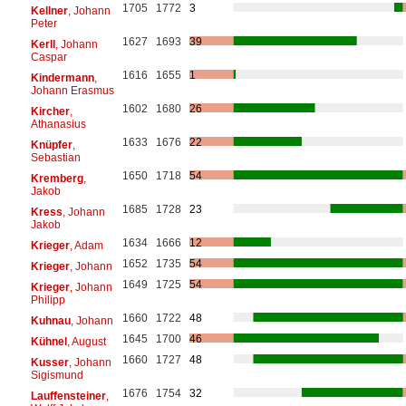
1705
1772
3
Kellner
, Johann
Peter
1627
1693
39
Kerll
, Johann
Caspar
1616
1655
1
Kindermann
,
Johann Erasmus
1602
1680
26
Kircher
,
Athanasius
1633
1676
22
Knüpfer
,
Sebastian
1650
1718
54
Kremberg
,
Jakob
1685
1728
23
Kress
, Johann
Jakob
1634
1666
12
Krieger
, Adam
1652
1735
54
Krieger
, Johann
1649
1725
54
Krieger
, Johann
Philipp
1660
1722
48
Kuhnau
, Johann
1645
1700
46
Kühnel
, August
1660
1727
48
Kusser
, Johann
Sigismund
1676
1754
32
Lauffensteiner
,