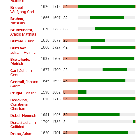
Heinrich
1626
1712
54
Briegel
,
Wolfgang Carl
1665
1697
32
Bruhns
,
Nicolaus
1670
1725
38
Brunckhorst
,
Arnold Matthias
1616
1679
25
Büttner
, Crato
1666
1727
42
Buttstedt
,
Johann Heinrich
1637
1707
53
Buxtehude
,
Dietrich
1677
1700
23
Carl
, Johann
Georg
1645
1699
45
Conradi
, Johann
Georg
1598
1662
8
Crüger
, Johann
1628
1715
54
Dedekind
,
Constantin
Christian
1651
1693
39
Döbel
, Heinrich
1706
1782
2
Donati
, Johann
Gottfried
1620
1701
47
Drese
, Adam