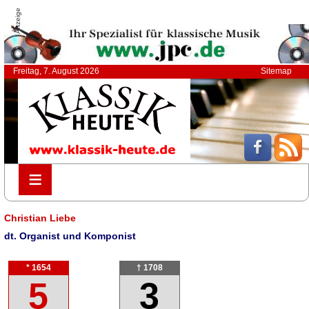
Anzeige
Freitag, 7. August 2026
Sitemap
≡
≡
Christian Liebe
dt. Organist und Komponist
* 1654
† 1708
5
3