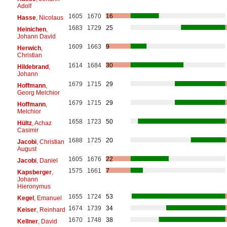
Adolf
1605
1670
16
Hasse
, Nicolaus
1683
1729
25
Heinichen
,
Johann David
1609
1663
9
Herwich
,
Christian
1614
1684
30
Hildebrand
,
Johann
1679
1715
29
Hoffmann
,
Georg Melchior
1679
1715
29
Hoffmann
,
Melchior
1658
1723
50
Hültz
, Achaz
Casimir
1688
1725
20
Jacobi
, Christian
August
1605
1676
22
Jacobi
, Daniel
1575
1661
7
Kapsberger
,
Johann
Hieronymus
1655
1724
53
Kegel
, Emanuel
1674
1739
34
Keiser
, Reinhard
1670
1748
38
Kellner
, David