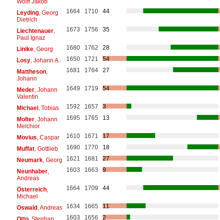
Wolff Jakob
1664
1710
44
Leyding
, Georg
Dietrich
1673
1756
35
Liechtenauer
,
Paul Ignaz
1680
1762
28
Linike
, Georg
1650
1721
54
Losy
, Johann A.
1681
1764
27
Mattheson
,
Johann
1649
1719
54
Meder
, Johann
Valentin
1592
1657
3
Michael
, Tobias
1695
1765
13
Molter
, Johann
Melchior
1610
1671
17
Movius
, Caspar
1690
1770
18
Muffat
, Gottlieb
1621
1681
27
Neumark
, Georg
1603
1663
9
Neunhaber
,
Andreas
1664
1709
44
Österreich
,
Michael
1634
1665
11
Oswald
, Andreas
1603
1656
2
Otto
, Stephan