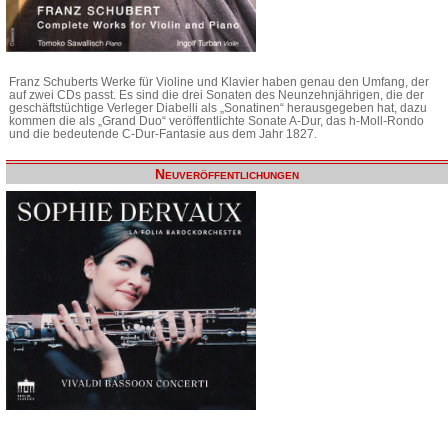
Franz Schuberts Werke für Violine und Klavier haben genau den Umfang, der
auf zwei CDs passt. Es sind die drei Sonaten des Neunzehnjährigen, die der
geschäftstüchtige Verleger Diabelli als „Sonatinen“ herausgegeben hat, dazu
kommen die als „Grand Duo“ veröffentlichte Sonate A-Dur, das h-Moll-Rondo
und die bedeutende C-Dur-Fantasie aus dem Jahr 1827.
Neuveröffentlichungen