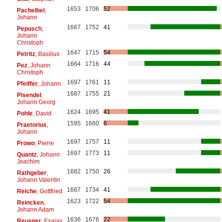
1653
1706
52
Pachelbel
,
Johann
1667
1752
41
Pepusch
,
Johann
Christoph
1647
1715
54
Petritz
, Basilius
1664
1716
44
Pez
, Johann
Christoph
1697
1761
11
Pfeiffer
, Johann
1687
1755
21
Pisendel
,
Johann Georg
1624
1695
41
Pohle
, David
1595
1660
6
Praetorius
,
Johann
1697
1757
11
Prowo
, Pierre
1697
1773
11
Quantz
, Johann
Joachim
1682
1750
26
Rathgeber
,
Johann Valentin
1667
1734
41
Reiche
, Gottfried
1623
1722
54
Reincken
,
Johann Adam
1636
1676
22
Reusner
, Esajas