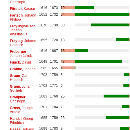
Christoph
1616
1673
19
Förster
, Kaspar
1652
1732
54
Förtsch
, Johann
Philipp
1670
1739
38
Freylinghausen
,
Johann
Anastasius
1695
1720
13
Freytag
, Johann
Heinrich
1616
1667
13
Froberger
,
Johann Jakob
1648
1701
47
Funck
, David
1585
1655
1
Grabbe
, Johann
1703
1759
5
Graun
, Carl
Heinrich
1702
1771
6
Graun
, Johann
Gottlieb
1683
1760
25
Graupner
,
Christoph
1701
1784
7
Gross
, Joseph
Arnold
1685
1759
23
Händel
, Georg
Friedrich
1699
1783
9
Hasse
, Johann