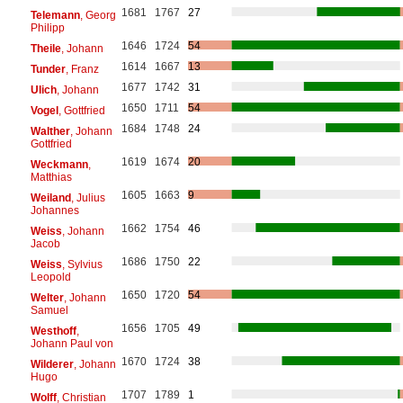
1681
1767
27
Telemann
, Georg
Philipp
1646
1724
54
Theile
, Johann
1614
1667
13
Tunder
, Franz
1677
1742
31
Ulich
, Johann
1650
1711
54
Vogel
, Gottfried
1684
1748
24
Walther
, Johann
Gottfried
1619
1674
20
Weckmann
,
Matthias
1605
1663
9
Weiland
, Julius
Johannes
1662
1754
46
Weiss
, Johann
Jacob
1686
1750
22
Weiss
, Sylvius
Leopold
1650
1720
54
Welter
, Johann
Samuel
1656
1705
49
Westhoff
,
Johann Paul von
1670
1724
38
Wilderer
, Johann
Hugo
1707
1789
1
Wolff
, Christian