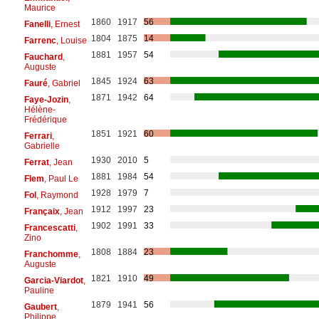
Maurice
1860
1917
56
Fanelli
, Ernest
1804
1875
14
Farrenc
, Louise
1881
1957
54
Fauchard
,
Auguste
1845
1924
63
Fauré
, Gabriel
1871
1942
64
Faye-Jozin
,
Hélène-
Frédérique
1851
1921
60
Ferrari
,
Gabrielle
1930
2010
5
Ferrat
, Jean
1881
1984
54
Flem
, Paul Le
1928
1979
7
Fol
, Raymond
1912
1997
23
Françaix
, Jean
1902
1991
33
Francescatti
,
Zino
1808
1884
23
Franchomme
,
Auguste
1821
1910
49
Garcia-Viardot
,
Pauline
1879
1941
56
Gaubert
,
Philippe