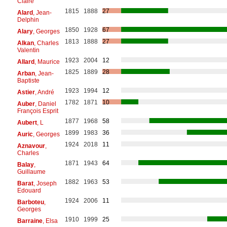
Claire
1815
1888
27
Alard
, Jean-
Delphin
1850
1928
67
Alary
, Georges
1813
1888
27
Alkan
, Charles
Valentin
1923
2004
12
Allard
, Maurice
1825
1889
28
Arban
, Jean-
Baptiste
1923
1994
12
Astier
, André
1782
1871
10
Auber
, Daniel
François Esprit
1877
1968
58
Aubert
, L
1899
1983
36
Auric
, Georges
1924
2018
11
Aznavour
,
Charles
1871
1943
64
Balay
,
Guillaume
1882
1963
53
Barat
, Joseph
Edouard
1924
2006
11
Barboteu
,
Georges
1910
1999
25
Barraine
, Elsa