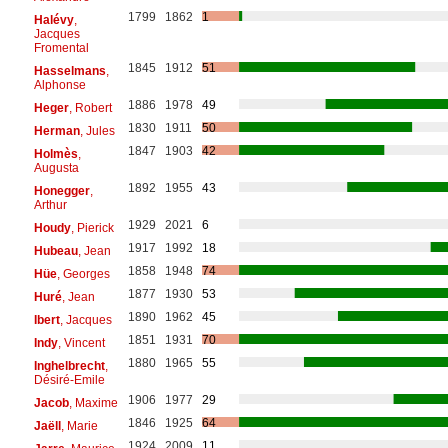
1799
1862
1
Halévy
,
Jacques
Fromental
1845
1912
51
Hasselmans
,
Alphonse
1886
1978
49
Heger
, Robert
1830
1911
50
Herman
, Jules
1847
1903
42
Holmès
,
Augusta
1892
1955
43
Honegger
,
Arthur
1929
2021
6
Houdy
, Pierick
1917
1992
18
Hubeau
, Jean
1858
1948
74
Hüe
, Georges
1877
1930
53
Huré
, Jean
1890
1962
45
Ibert
, Jacques
1851
1931
70
Indy
, Vincent
1880
1965
55
Inghelbrecht
,
Désiré-Emile
1906
1977
29
Jacob
, Maxime
1846
1925
64
Jaëll
, Marie
1924
2009
11