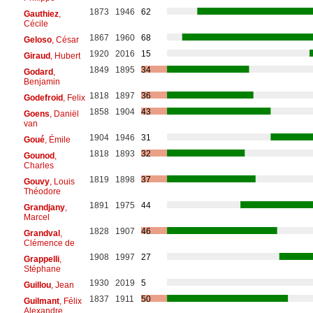
1873
1946
62
Gauthiez
,
Cécile
1867
1960
68
Geloso
, César
1920
2016
15
Giraud
, Hubert
1849
1895
34
Godard
,
Benjamin
1818
1897
36
Godefroid
, Felix
1858
1904
43
Goens
, Daniël
van
1904
1946
31
Goué
, Émile
1818
1893
32
Gounod
,
Charles
1819
1898
37
Gouvy
, Louis
Théodore
1891
1975
44
Grandjany
,
Marcel
1828
1907
46
Grandval
,
Clémence de
1908
1997
27
Grappelli
,
Stéphane
1930
2019
5
Guillou
, Jean
1837
1911
50
Guilmant
, Félix
Alexandre