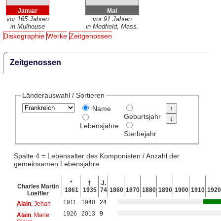
Januar
Mai
vor 165 Jahren
vor 91 Jahren
in Mulhouse
in Medfield, Mass.
Diskographie
Werke
Zeitgenossen
Zeitgenossen
Länderauswahl / Sortieren
Name
Geburtsjahr
Lebensjahre
Sterbejahr
Spalte 4 = Lebensalter des Komponisten / Anzahl der
gemeinsamen Lebensjahre
*
†
J.
Charles Martin
1861
1935
74
1860
1870
1880
1890
1900
1910
1920
Loeffler
1911
1940
24
Alain
, Jehan
1926
2013
9
Alain
, Marie