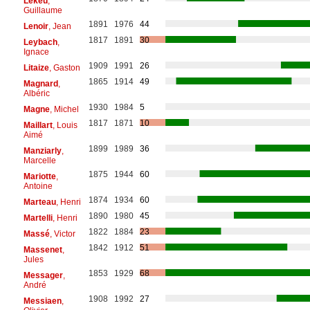
Lekeu
,
Guillaume
1891
1976
44
Lenoir
, Jean
1817
1891
30
Leybach
,
Ignace
1909
1991
26
Litaize
, Gaston
1865
1914
49
Magnard
,
Albéric
1930
1984
5
Magne
, Michel
1817
1871
10
Maillart
, Louis
Aimé
1899
1989
36
Manziarly
,
Marcelle
1875
1944
60
Mariotte
,
Antoine
1874
1934
60
Marteau
, Henri
1890
1980
45
Martelli
, Henri
1822
1884
23
Massé
, Victor
1842
1912
51
Massenet
,
Jules
1853
1929
68
Messager
,
André
1908
1992
27
Messiaen
,