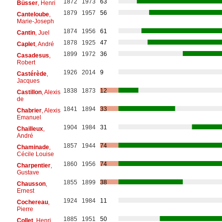
1872
1973
63
Büsser
, Henri
1879
1957
56
Canteloube
,
Marie-Joseph
1874
1956
61
Cantin
, Juel
1878
1925
47
Caplet
, André
1899
1972
36
Casadesus
,
Robert
1926
2014
9
Castérède
,
Jacques
1838
1873
12
Castillon
, Alexis
de
1841
1894
33
Chabrier
, Alexis
Emanuel
1904
1984
31
Chailleux
,
André
1857
1944
74
Chaminade
,
Cécile Louise
1860
1956
74
Charpentier
,
Gustave
1855
1899
38
Chausson
,
Ernest
1924
1984
11
Cochereau
,
Pierre
1885
1951
50
Collet
, Henri