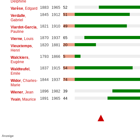
Delphine
1883
1965
52
Varèse
, Edgard
1845
1912
51
Verdalle
,
Gabriel
1821
1910
49
Viardot-Garcia
,
Pauline
1870
1937
65
Vierne
, Louis
1820
1881
20
Vieuxtemps
,
Henri
1793
1866
5
Walckiers
,
Eugène
1837
1915
54
Waldteufel
,
Emile
1844
1937
74
Widor
, Charles-
Marie
1896
1982
39
Wiener
, Jean
1891
1965
44
Yvain
, Maurice
▲
Anzeige