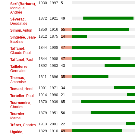
1930
1997
5
Serf (Barbara)
,
Monique
Andrée
1872
1921
49
Séverac
,
Déodat de
1850
1916
55
Simon
, Anton
1812
1875
14
Singelée
, Jean-
Baptiste
1844
1908
47
Taffanel
,
Claude Paul
1844
1908
47
Taffanel
, Paul
1892
1983
43
Tailleferre
,
Germaine
1811
1896
35
Thomas
,
Ambroise
1901
1971
34
Tomasi
, Henri
1914
1990
21
Tortelier
, Paul
1870
1939
65
Tournemire
,
Charles
1879
1951
56
Tournier
,
Marcel
1913
2001
22
Trénet
, Charles
1829
1910
49
Ugalde
,