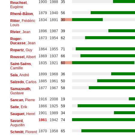
1900
1988
35
Reuchsel
,
Eugène
1879
1940
56
Rhené-Bâton
,
1834
1891
30
Ritter
, Frédéric
Louis
1896
1987
39
Rivier
, Jean
1873
1954
62
Roger-
Ducasse
, Jean
1864
1955
71
Ropartz
, Guy
1869
1937
66
Roussel
, Albert
1835
1921
60
Saint-Saëns
,
Camille
1899
1968
36
Sala
, André
1885
1961
50
Salzedo
, Carlos
1877
1967
58
Samazeuilh
,
Gustave
1916
2008
19
Sancan
, Pierre
1866
1925
59
Satie
, Erik
1901
1989
34
Sauguet
, Henri
1861
1942
74
Savard
,
Augustin
1870
1958
65
Schmitt
, Florent