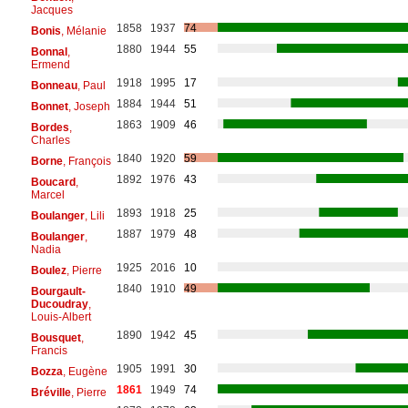
Jacques
1858
1937
74
Bonis
, Mélanie
1880
1944
55
Bonnal
,
Ermend
1918
1995
17
Bonneau
, Paul
1884
1944
51
Bonnet
, Joseph
1863
1909
46
Bordes
,
Charles
1840
1920
59
Borne
, François
1892
1976
43
Boucard
,
Marcel
1893
1918
25
Boulanger
, Lili
1887
1979
48
Boulanger
,
Nadia
1925
2016
10
Boulez
, Pierre
1840
1910
49
Bourgault-
Ducoudray
,
Louis-Albert
1890
1942
45
Bousquet
,
Francis
1905
1991
30
Bozza
, Eugène
1861
1949
74
Bréville
, Pierre