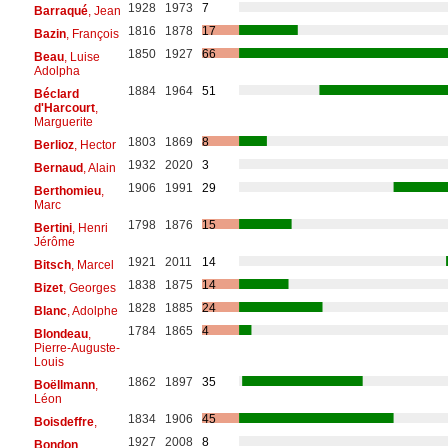
1928
1973
7
Barraqué
, Jean
1816
1878
17
Bazin
, François
1850
1927
66
Beau
, Luise
Adolpha
1884
1964
51
Béclard
d'Harcourt
,
Marguerite
1803
1869
8
Berlioz
, Hector
1932
2020
3
Bernaud
, Alain
1906
1991
29
Berthomieu
,
Marc
1798
1876
15
Bertini
, Henri
Jérôme
1921
2011
14
Bitsch
, Marcel
1838
1875
14
Bizet
, Georges
1828
1885
24
Blanc
, Adolphe
1784
1865
4
Blondeau
,
Pierre-Auguste-
Louis
1862
1897
35
Boëllmann
,
Léon
1834
1906
45
Boisdeffre
,
1927
2008
8
Bondon
,