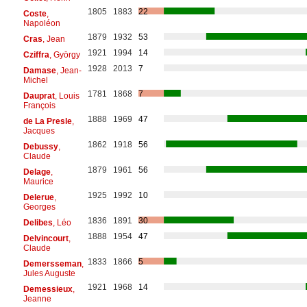
1805
1883
22
Coste
,
Napoléon
1879
1932
53
Cras
, Jean
1921
1994
14
Cziffra
, György
1928
2013
7
Damase
, Jean-
Michel
1781
1868
7
Dauprat
, Louis
François
1888
1969
47
de La Presle
,
Jacques
1862
1918
56
Debussy
,
Claude
1879
1961
56
Delage
,
Maurice
1925
1992
10
Delerue
,
Georges
1836
1891
30
Delibes
, Léo
1888
1954
47
Delvincourt
,
Claude
1833
1866
5
Demersseman
,
Jules Auguste
1921
1968
14
Demessieux
,
Jeanne