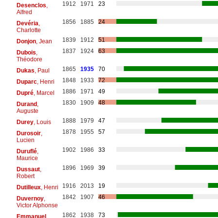
1912
1971
23
Desenclos
,
Alfred
1856
1885
24
Devéria
,
Charlotte
1839
1912
51
Donjon
, Jean
1837
1924
63
Dubois
,
Théodore
1865
1935
70
Dukas
, Paul
1848
1933
72
Duparc
, Henri
1886
1971
49
Dupré
, Marcel
1830
1909
48
Durand
,
Auguste
1888
1979
47
Durey
, Louis
1878
1955
57
Durosoir
,
Lucien
1902
1986
33
Duruflé
,
Maurice
1896
1969
39
Dussaut
,
Robert
1916
2013
19
Dutilleux
, Henri
1842
1907
46
Duvernoy
,
Victor Alphonse
1862
1938
73
Emmanuel
,