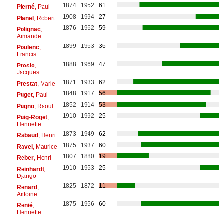
1874
1952
61
Pierné
, Paul
1908
1994
27
Planel
, Robert
1876
1962
59
Polignac
,
Armande
1899
1963
36
Poulenc
,
Francis
1888
1969
47
Presle
,
Jacques
1871
1933
62
Prestat
, Marie
1848
1917
56
Puget
, Paul
1852
1914
53
Pugno
, Raoul
1910
1992
25
Puig-Roget
,
Henriette
1873
1949
62
Rabaud
, Henri
1875
1937
60
Ravel
, Maurice
1807
1880
19
Reber
, Henri
1910
1953
25
Reinhardt
,
Django
1825
1872
11
Renard
,
Antoine
1875
1956
60
Renié
,
Henriette