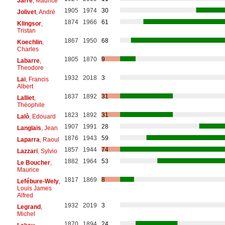
Jarre
, Maurice
1905
1974
30
Jolivet
, André
1874
1966
61
Klingsor
,
Tristan
1867
1950
68
Koechlin
,
Charles
1805
1870
9
Labarre
,
Theodore
1932
2018
3
Lai
, Francis
Albert
1837
1892
31
Lalliet
,
Théophile
1823
1892
31
Lalò
, Edouard
1907
1991
28
Langlais
, Jean
1876
1943
59
Laparra
, Raoul
1857
1944
74
Lazzari
, Sylvio
1882
1964
53
Le Boucher
,
Maurice
1817
1869
8
Lefébure-Wely
,
Louis James
Alfred
1932
2019
3
Legrand
,
Michel
1870
1894
24