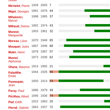
Olivier
1928
2005
7
Michelot
, Pierre
1891
1976
44
Migot
, Georges
1898
1985
37
Mihalovici
,
Marcel
1892
1974
43
Milhaud
, Darius
1903
1961
32
Monnot
,
Marguerite
1870
1946
65
Moreau
, Léon
1867
1946
68
Mouquet
, Jules
1878
1967
57
Mulet
, Henri
1873
1936
62
Mustel
,
Alphonse
1914
1992
21
Ohana
, Maurice
1844
1926
65
Paladilhe
,
Émile
1850
1914
53
Pannequin
,
Jean
1886
1979
49
Paray
, Paul
1846
1936
74
Périlhou
, Albert
1915
1963
20
Piaf
, Edith
1863
1937
72
Pierné
, Gabriel