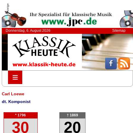
Anzeige
Donnerstag, 6. August 2026
Sitemap
≡
≡
Carl Loewe
dt. Komponist
* 1796
† 1869
30
20