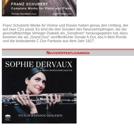
Franz Schuberts Werke für Violine und Klavier haben genau den Umfang, der
auf zwei CDs passt. Es sind die drei Sonaten des Neunzehnjährigen, die der
geschäftstüchtige Verleger Diabelli als „Sonatinen“ herausgegeben hat, dazu
kommen die als „Grand Duo“ veröffentlichte Sonate A-Dur, das h-Moll-Rondo
und die bedeutende C-Dur-Fantasie aus dem Jahr 1827.
Neuveröffentlichungen