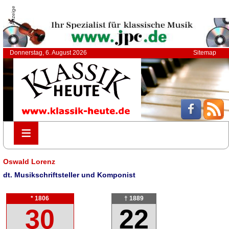
Anzeige
Donnerstag, 6. August 2026
Sitemap
≡
≡
Oswald Lorenz
dt. Musikschriftsteller und Komponist
* 1806
† 1889
30
22