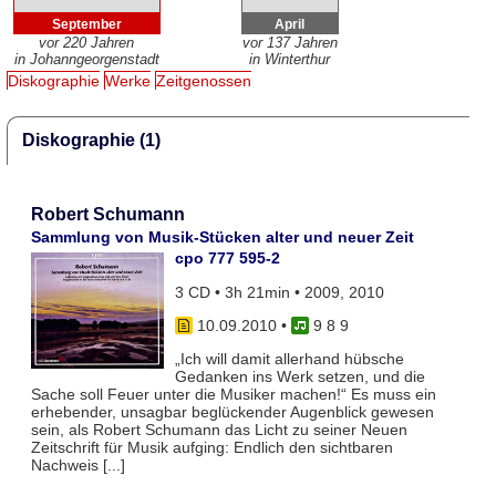
September
April
vor 220 Jahren
vor 137 Jahren
in Johanngeorgenstadt
in Winterthur
Diskographie
Werke
Zeitgenossen
Diskographie (1)
Robert Schumann
Sammlung von Musik-Stücken alter und neuer Zeit
cpo 777 595-2
3 CD • 3h 21min • 2009, 2010
10.09.2010
•
9 8 9
„Ich will damit allerhand hübsche
Gedanken ins Werk setzen, und die
Sache soll Feuer unter die Musiker machen!“ Es muss ein
erhebender, unsagbar beglückender Augenblick gewesen
sein, als Robert Schumann das Licht zu seiner Neuen
Zeitschrift für Musik aufging: Endlich den sichtbaren
Nachweis [...]