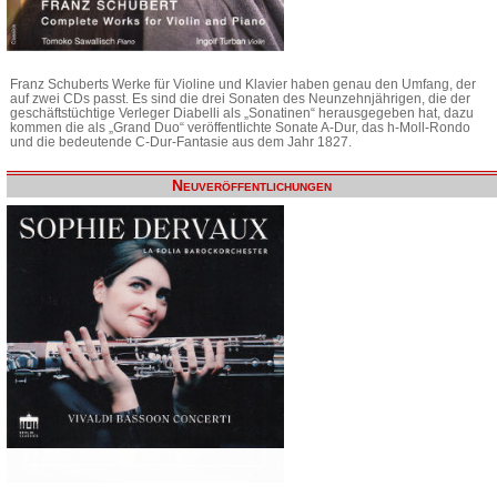
Franz Schuberts Werke für Violine und Klavier haben genau den Umfang, der
auf zwei CDs passt. Es sind die drei Sonaten des Neunzehnjährigen, die der
geschäftstüchtige Verleger Diabelli als „Sonatinen“ herausgegeben hat, dazu
kommen die als „Grand Duo“ veröffentlichte Sonate A-Dur, das h-Moll-Rondo
und die bedeutende C-Dur-Fantasie aus dem Jahr 1827.
Neuveröffentlichungen