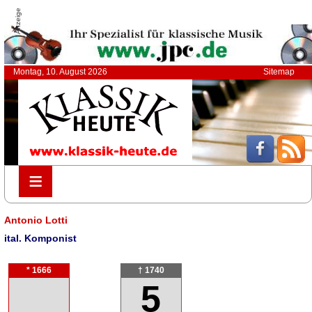
Anzeige
Montag, 10. August 2026
Sitemap
≡
≡
Antonio Lotti
ital. Komponist
* 1666
† 1740
5