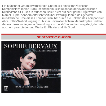
Ein Münchner Organist wirbt für die Chormusik eines französischen
Komponisten: Tobias Frank ist Kirchenmusikdirektor an der evangelischen
Kulturkirche St. Lukas in München, spielt nicht nur sehr gerne Orgelwerke von
Marcel Dupré, sondern erforscht seit über zwanzig Jahren das gesamte
musikalische Erbe dieses Komponisten, hat durch die Enkelin des Komponisten
Alice Tollet-Szebrat Zugang zu bisher unveröffentlichten Manuskripten und hat
daraus diese vorliegende Sammlung von meist Chorwerken vorgelegt, darunter
auch ein paar Lieder und Werke für Klavier und für Orgel.
Neuveröffentlichungen