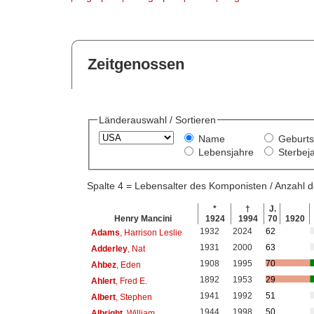
Zeitgenossen
Länderauswahl / Sortieren
Name
Geburts
Lebensjahre
Sterbej
Spalte 4 = Lebensalter des Komponisten / Anzahl
*
†
J.
Henry Mancini
1924
1994
70
1920
1932
2024
62
Adams
, Harrison Leslie
1931
2000
63
Adderley
, Nat
1908
1995
70
Ahbez
, Eden
1892
1953
29
Ahlert
, Fred E.
1941
1992
51
Albert
, Stephen
1944
1998
50
Albright
, William