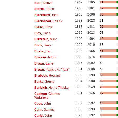
1917
1965
41
Best
, Denzil
1905
1981
57
Biondi
, Remo
1913
2006
70
Blackburn
, John
1933
2023
61
Blackwood
, Easley
1887
1983
59
Blake
, Eubie
1936
2023
58
Bley
, Carla
1905
1964
40
Blitzstein
, Marc
1928
2010
66
Bock
, Jerry
1913
1965
41
Bostic
, Earl
1902
1976
52
Briskier
, Arthur
1926
2002
68
Brown
, Earle
1931
2008
63
Brown
, Patricia A. "Patti"
1916
1993
69
Brubeck
, Howard
1914
1980
56
Burke
, Sonny
1866
1949
25
Burleigh
, Henry Thacker
1881
1946
22
Cadman
, Charles
Wakefield
1912
1992
68
Cage
, John
1913
1993
69
Cahn
, Sammy
1922
1992
68
Carisi
, John