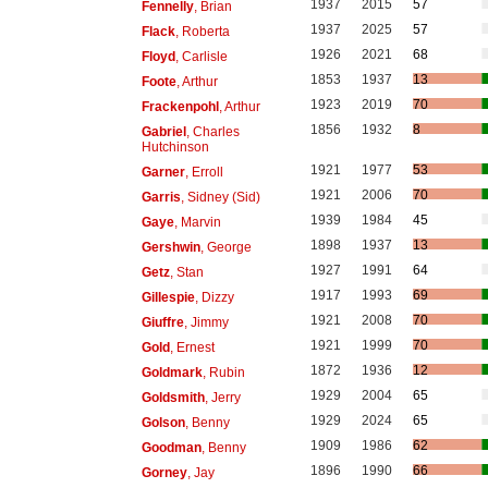
1937
2015
57
Fennelly
, Brian
1937
2025
57
Flack
, Roberta
1926
2021
68
Floyd
, Carlisle
1853
1937
13
Foote
, Arthur
1923
2019
70
Frackenpohl
, Arthur
1856
1932
8
Gabriel
, Charles
Hutchinson
1921
1977
53
Garner
, Erroll
1921
2006
70
Garris
, Sidney (Sid)
1939
1984
45
Gaye
, Marvin
1898
1937
13
Gershwin
, George
1927
1991
64
Getz
, Stan
1917
1993
69
Gillespie
, Dizzy
1921
2008
70
Giuffre
, Jimmy
1921
1999
70
Gold
, Ernest
1872
1936
12
Goldmark
, Rubin
1929
2004
65
Goldsmith
, Jerry
1929
2024
65
Golson
, Benny
1909
1986
62
Goodman
, Benny
1896
1990
66
Gorney
, Jay