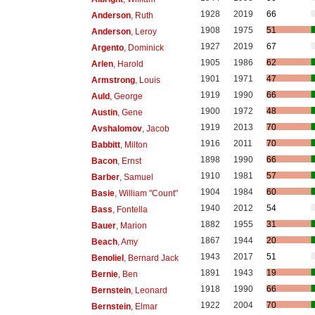
1928
2019
66
Anderson
, Ruth
1908
1975
51
Anderson
, Leroy
1927
2019
67
Argento
, Dominick
1905
1986
62
Arlen
, Harold
1901
1971
47
Armstrong
, Louis
1919
1990
66
Auld
, George
1900
1972
48
Austin
, Gene
1919
2013
70
Avshalomov
, Jacob
1916
2011
70
Babbitt
, Milton
1898
1990
66
Bacon
, Ernst
1910
1981
57
Barber
, Samuel
1904
1984
60
Basie
, William "Count"
1940
2012
54
Bass
, Fontella
1882
1955
31
Bauer
, Marion
1867
1944
20
Beach
, Amy
1943
2017
51
Benoliel
, Bernard Jack
1891
1943
19
Bernie
, Ben
1918
1990
66
Bernstein
, Leonard
1922
2004
70
Bernstein
, Elmar