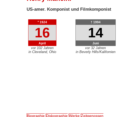
US-amer. Komponist und Filmkomponist
* 1924
† 1994
16
14
April
Juni
vor 102 Jahren
vor 32 Jahren
in Cleveland, Ohio
in Beverly Hills/Kalifornien
Biographie
Diskographie
Werke
Zeitgenossen