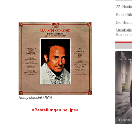
22. Niede
Kinderfüh
Die Best
Musikali
Saisonsta
Henry Mancini / RCA
»Bestellungen bei jpc«