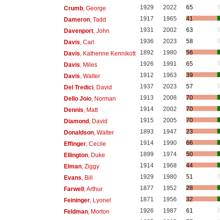
1929
2022
65
Crumb
, George
1917
1965
41
Dameron
, Tadd
1931
2002
63
Davenport
, John
1936
2023
58
Davis
, Carl
1892
1980
56
Davis
, Katherine Kennikott
1926
1991
65
Davis
, Miles
1912
1963
39
Davis
, Walter
1937
2023
57
Del Tredici
, David
1913
2008
70
Dello Joio
, Norman
1914
2002
70
Dennis
, Matt
1915
2005
70
Diamond
, David
1893
1947
23
Donaldson
, Walter
1914
1990
66
Effinger
, Cecile
1899
1974
50
Ellington
, Duke
1914
1968
44
Elman
, Ziggy
1929
1980
51
Evans
, Bill
1877
1952
28
Farwell
, Arthur
1871
1956
32
Feininger
, Lyonel
1926
1987
61
Feldman
, Morton