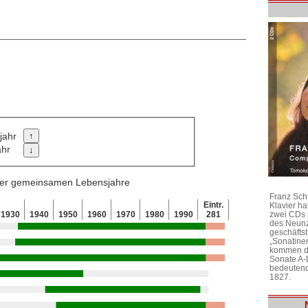
jahr
ahr
 der gemeinsamen Lebensjahre
Franz Sch
Eintr.
Klavier h
1930
1940
1950
1960
1970
1980
1990
281
zwei CDs 
des Neunz
geschäftst
„Sonatine
kommen di
Sonate A-
bedeutend
1827.