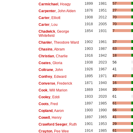
1899
1981
57
Carmichael
, Hoagy
1876
1951
27
Carpenter
, John Alden
1908
2012
70
Carter
, Elliott
1918
2005
70
Carter
, Lou
1854
1931
7
Chadwick
, George
Whitefield
1902
1961
37
Chanler
, Theodore Ward
1903
1987
63
Chasins
, Abram
1916
1942
18
Christian
, Charlie
1938
2023
56
Coates
, Gloria
1926
1967
41
Coltrane
, John
1895
1971
47
Confrey
, Edward
1871
1940
16
Converse
, Frederick
1869
1944
20
Cook
, Will Marion
1933
2020
61
Cooley
, Eddi
1897
1985
61
Coots
, Fred
1900
1990
66
Copland
, Aaron
1897
1965
41
Cowell
, Henry
1901
1953
29
Crawford Seeger
, Ruth
1914
1985
61
Crayton
, Pee Wee