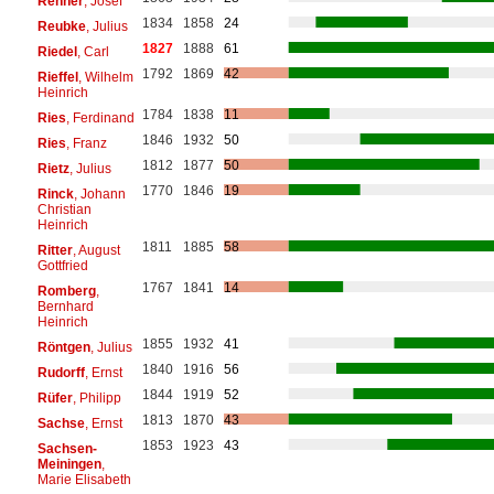
Renner
, Josef
1834
1858
24
Reubke
, Julius
1827
1888
61
Riedel
, Carl
1792
1869
42
Rieffel
, Wilhelm
Heinrich
1784
1838
11
Ries
, Ferdinand
1846
1932
50
Ries
, Franz
1812
1877
50
Rietz
, Julius
1770
1846
19
Rinck
, Johann
Christian
Heinrich
1811
1885
58
Ritter
, August
Gottfried
1767
1841
14
Romberg
,
Bernhard
Heinrich
1855
1932
41
Röntgen
, Julius
1840
1916
56
Rudorff
, Ernst
1844
1919
52
Rüfer
, Philipp
1813
1870
43
Sachse
, Ernst
1853
1923
43
Sachsen-
Meiningen
,
Marie Elisabeth