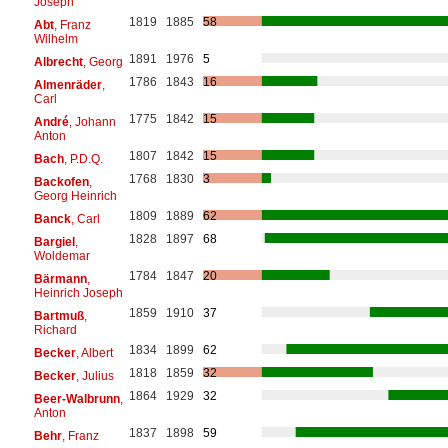
Joseph
1819
1885
58
Abt
, Franz
Wilhelm
1891
1976
5
Albrecht
, Georg
1786
1843
16
Almenräder
,
Carl
1775
1842
15
André
, Johann
Anton
1807
1842
15
Bach
, P.D.Q.
1768
1830
3
Backofen
,
Georg Heinrich
1809
1889
62
Banck
, Carl
1828
1897
68
Bargiel
,
Woldemar
1784
1847
20
Bärmann
,
Heinrich Joseph
1859
1910
37
Bartmuß
,
Richard
1834
1899
62
Becker
, Albert
1818
1859
32
Becker
, Julius
1864
1929
32
Beer-Walbrunn
,
Anton
1837
1898
59
Behr
, Franz