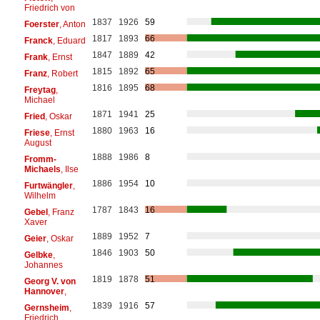
Friedrich von
1837
1926
59
Foerster
, Anton
1817
1893
66
Franck
, Eduard
1847
1889
42
Frank
, Ernst
1815
1892
65
Franz
, Robert
1816
1895
68
Freytag
,
Michael
1871
1941
25
Fried
, Oskar
1880
1963
16
Friese
, Ernst
August
1888
1986
8
Fromm-
Michaels
, Ilse
1886
1954
10
Furtwängler
,
Wilhelm
1787
1843
16
Gebel
, Franz
Xaver
1889
1952
7
Geier
, Oskar
1846
1903
50
Gelbke
,
Johannes
1819
1878
51
Georg V. von
Hannover
,
1839
1916
57
Gernsheim
,
Friedrich