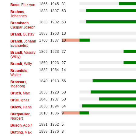
1865
1945
31
Bose
, Fritz von
1833
1897
63
Brahms
,
Johannes
1833
1902
63
Brambach
,
Caspar Joseph
1883
1963
13
Brand
, Gustav
1760
1837
10
Brandl
, Johann
Evangelist
1869
1923
27
Brandt
, Vassily
(Willy)
1869
1923
27
Brandt
, Willy
1882
1954
14
Braunfels
,
Walter
1840
1913
56
Bronsart
,
Ingeborg
1838
1920
58
Bruch
, Max
1846
1907
50
Brüll
, Ignaz
1830
1894
64
Bülow
, Hans
1810
1836
9
Burgmüller
,
Norbert
1891
1952
5
Busch
, Adolf
1888
1976
8
Butting
, Max