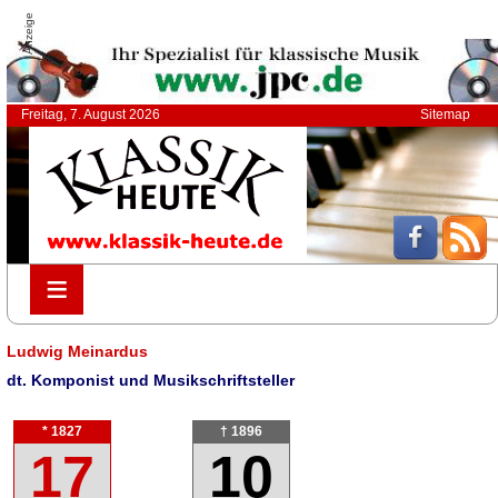
Anzeige
Freitag, 7. August 2026
Sitemap
≡
≡
Ludwig Meinardus
dt. Komponist und Musikschriftsteller
* 1827
† 1896
17
10