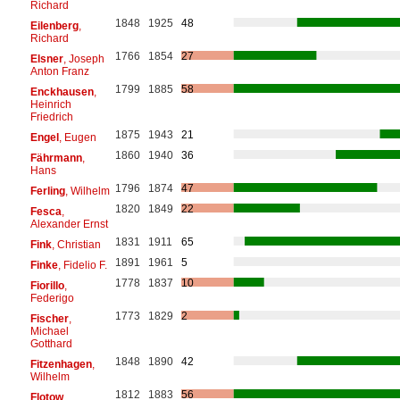
Richard
1848
1925
48
Eilenberg
,
Richard
1766
1854
27
Elsner
, Joseph
Anton Franz
1799
1885
58
Enckhausen
,
Heinrich
Friedrich
1875
1943
21
Engel
, Eugen
1860
1940
36
Fährmann
,
Hans
1796
1874
47
Ferling
, Wilhelm
1820
1849
22
Fesca
,
Alexander Ernst
1831
1911
65
Fink
, Christian
1891
1961
5
Finke
, Fidelio F.
1778
1837
10
Fiorillo
,
Federigo
1773
1829
2
Fischer
,
Michael
Gotthard
1848
1890
42
Fitzenhagen
,
Wilhelm
1812
1883
56
Flotow
,