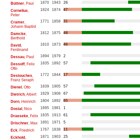
1870
1943
26
Büttner
, Paul
1824
1874
47
Cornelius
,
Peter
1771
1858
31
Cramer
,
Johann Baptist
1812
1875
48
Damcke
,
Berthold
1810
1873
46
David
,
Ferdinand
1894
1979
2
Dessau
, Paul
1835
1892
57
Dessoff
, Felix
Otto
1772
1844
17
Destouches
,
Franz Seraph
1839
1905
57
Dienel
, Otto
1829
1908
67
Dietrich
, Albert
1804
1892
65
Dorn
, Heinrich
1895
1981
1
Dostal
, Nico
1835
1913
61
Draeseke
, Felix
1891
1971
5
Drischner
, Max
1767
1838
11
Eck
, Friedrich
1871
1903
25
Eckhold
,