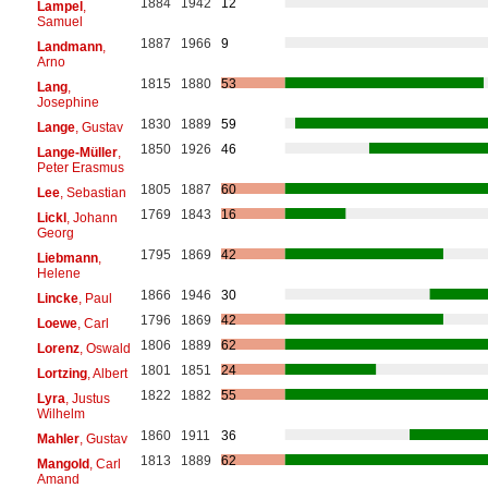
1884
1942
12
Lampel
,
Samuel
1887
1966
9
Landmann
,
Arno
1815
1880
53
Lang
,
Josephine
1830
1889
59
Lange
, Gustav
1850
1926
46
Lange-Müller
,
Peter Erasmus
1805
1887
60
Lee
, Sebastian
1769
1843
16
Lickl
, Johann
Georg
1795
1869
42
Liebmann
,
Helene
1866
1946
30
Lincke
, Paul
1796
1869
42
Loewe
, Carl
1806
1889
62
Lorenz
, Oswald
1801
1851
24
Lortzing
, Albert
1822
1882
55
Lyra
, Justus
Wilhelm
1860
1911
36
Mahler
, Gustav
1813
1889
62
Mangold
, Carl
Amand