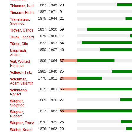
1867
1945
29
Thiessen
, Karl
1887
1971
9
Tiessen
, Heinz
1875
1944
21
Translateur
,
Siegfried
1837
1920
59
Troyer
, Carlos
1879
1968
17
Trunk
, Richard
1832
1897
64
Türke
, Otto
1850
1907
46
Urspruch
,
Anton
1806
1864
37
Veit
, Wenzel
Heinrich
1861
1940
35
Volbach
, Fritz
1770
1851
24
Volckmar
,
Adam Valentin
1815
1883
56
Volkmann
,
Robert
1869
1930
27
Wagner
,
Siegfried
1813
1883
56
Wagner
,
Richard
1870
1929
26
Wagner
, Franz
1876
1962
20
Walter
, Bruno