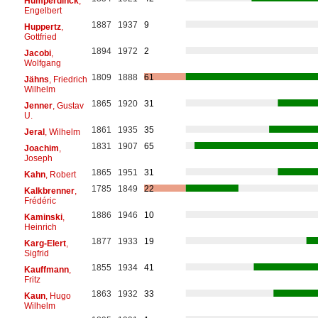
Humperdinck
,
Engelbert
1887
1937
9
Huppertz
,
Gottfried
1894
1972
2
Jacobi
,
Wolfgang
1809
1888
61
Jähns
, Friedrich
Wilhelm
1865
1920
31
Jenner
, Gustav
U.
1861
1935
35
Jeral
, Wilhelm
1831
1907
65
Joachim
,
Joseph
1865
1951
31
Kahn
, Robert
1785
1849
22
Kalkbrenner
,
Frédéric
1886
1946
10
Kaminski
,
Heinrich
1877
1933
19
Karg-Elert
,
Sigfrid
1855
1934
41
Kauffmann
,
Fritz
1863
1932
33
Kaun
, Hugo
Wilhelm