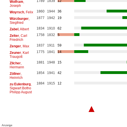
1789
1839
12
Wolfram
,
Joseph
1860
1944
36
Woyrsch
, Felix
1877
1942
19
Würzburger
,
Siegfried
1834
1910
62
Zabel
, Albert
1758
1832
5
Zelter
, Carl
Friedrich
1837
1911
59
Zenger
, Max
1775
1841
14
Zeuner
, Karl
Traugott
1881
1948
15
Zilcher
,
Hermann
1854
1941
42
Zöllner
,
Heinrich
1884
1915
12
zu Eulenburg
,
Sigwart Botho
Philipp August
▲
Anzeige