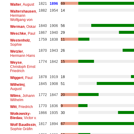
1821
1896
69
Walter
, August
1882
1954
14
Waltershausen
,
Hermann
Wolfgang von
1840
1906
56
Werman
, Oskar
1867
1940
29
Weschke
, Paul
1759
1838
11
Westenholz
,
Sophie
1870
1943
26
Wetzler
,
Hermann Hans
1774
1842
15
Weyse
,
Christoph Ernst
Friedrich
1878
1919
18
Wiggert
, Paul
1845
1908
51
Wilhelmj
,
August
1772
1847
20
Wilms
, Johann
Wilhelm
1770
1836
9
Witt
, Friedrich
1866
1935
30
Woikowsky-
Biedau
, Victor v.
1817
1894
67
Wolf Baudissin
,
Sophie Gräfin