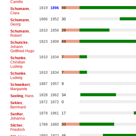
Camillo
1819
1896
69
Schumann
,
Clara
1866
1952
30
Schumann
,
Georg
1810
1856
29
Schumann
,
Robert
1823
1909
69
Schuncke
,
Johann
Gottfried Hugo
1810
1834
7
Schunke
,
Christian
Ludwig
1810
1834
7
Schunke
,
Ludwig
1887
1957
9
Schweikert
,
Margarete
1828
1862
34
Seeling
, Hans
1872
1872
0
Sekles
,
Bernhard
1879
1961
17
Senfter
,
Johanna
1789
1860
33
Silcher
,
Friedrich
1850
1922
46