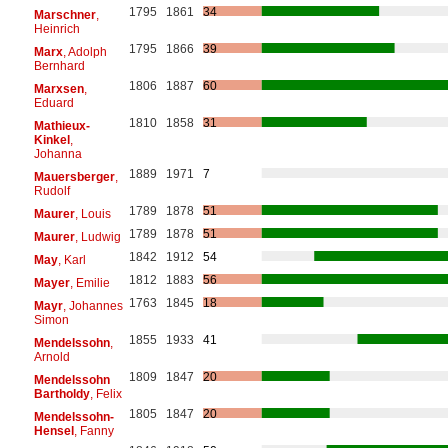
1795
1861
34
Marschner
,
Heinrich
1795
1866
39
Marx
, Adolph
Bernhard
1806
1887
60
Marxsen
,
Eduard
1810
1858
31
Mathieux-
Kinkel
,
Johanna
1889
1971
7
Mauersberger
,
Rudolf
1789
1878
51
Maurer
, Louis
1789
1878
51
Maurer
, Ludwig
1842
1912
54
May
, Karl
1812
1883
56
Mayer
, Emilie
1763
1845
18
Mayr
, Johannes
Simon
1855
1933
41
Mendelssohn
,
Arnold
1809
1847
20
Mendelssohn
Bartholdy
, Felix
1805
1847
20
Mendelssohn-
Hensel
, Fanny