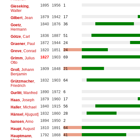
1895
1956
1
Gieseking
,
Walter
1879
1942
17
Gilbert
, Jean
1840
1876
36
Goetz
,
Hermann
1836
1887
51
Götze
, Carl
1872
1944
24
Graener
, Paul
1820
1851
24
Greve
, Conrad
1827
1903
69
Grimm
, Julius
Otto
1809
1848
21
Groß
, Johann
Benjamin
1832
1903
64
Grützmacher
,
Friedrich
1890
1972
6
Gurlitt
, Manfred
1879
1960
17
Haas
, Joseph
1840
1915
56
Haller
, Michael
1832
1860
28
Hänsel
, A[ugust]
1894
1950
2
hansen
, Arno
1810
1891
64
Haupt
, August
1792
1868
41
Hauptmann
,