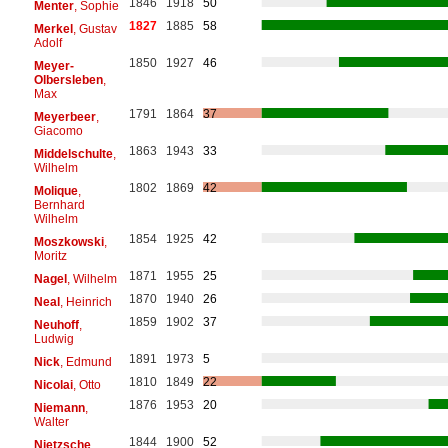
1846
1918
50
Menter
, Sophie
1827
1885
58
Merkel
, Gustav
Adolf
1850
1927
46
Meyer-
Olbersleben
,
Max
1791
1864
37
Meyerbeer
,
Giacomo
1863
1943
33
Middelschulte
,
Wilhelm
1802
1869
42
Molique
,
Bernhard
Wilhelm
1854
1925
42
Moszkowski
,
Moritz
1871
1955
25
Nagel
, Wilhelm
1870
1940
26
Neal
, Heinrich
1859
1902
37
Neuhoff
,
Ludwig
1891
1973
5
Nick
, Edmund
1810
1849
22
Nicolai
, Otto
1876
1953
20
Niemann
,
Walter
1844
1900
52
Nietzsche
,