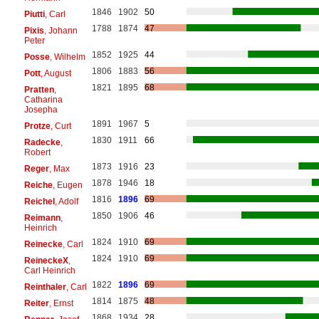
1846
1902
50
Piutti
, Carl
1788
1874
47
Pixis
, Johann
Peter
1852
1925
44
Posse
, Wilhelm
1806
1883
56
Pott
, August
1821
1895
68
Pratten
,
Catharina
Josepha
1891
1967
5
Protze
, Curt
1830
1911
66
Radecke
,
Robert
1873
1916
23
Reger
, Max
1878
1946
18
Reiche
, Eugen
1816
1896
69
Reichel
, Adolf
1850
1906
46
Reimann
,
Heinrich
1824
1910
69
Reinecke
, Carl
1824
1910
69
ReineckeX
,
Carl Heinrich
1822
1896
69
Reinthaler
, Carl
1814
1875
48
Reiter
, Ernst
1868
1934
28