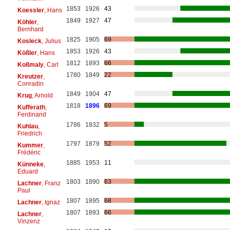
1853
1926
43
Koessler
, Hans
1849
1927
47
Köhler
,
Bernhard
1825
1905
69
Kosleck
, Julius
1853
1926
43
Kößler
, Hans
1812
1893
66
Koßmaly
, Carl
1780
1849
22
Kreutzer
,
Conradin
1849
1904
47
Krug
, Arnold
1818
1896
69
Kufferath
,
Ferdinand
1786
1832
5
Kuhlau
,
Friedrich
1797
1879
52
Kummer
,
Frédéric
1885
1953
11
Künneke
,
Eduard
1803
1890
63
Lachner
, Franz
Paul
1807
1895
68
Lachner
, Ignaz
1807
1893
66
Lachner
,
Vinzenz