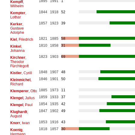
1895
1991
1
Kempff
,
Wilhelm
1844
1918
52
Kempter
,
Lothar
1857
1923
39
Kerker
,
Gustave
Adolphe
1821
1885
58
Kiel
, Friedrich
1810
1858
31
Kinkel
,
Johanna
1823
1903
69
Kirchner
,
Theodor
Fürchtegott
1848
1907
48
Kistler
, Cyrill
1846
1901
50
Kleinmichel
,
Richard
1885
1973
11
Klemperer
, Otto
1859
1933
37
Klengel
, Julius
1854
1935
42
Klengel
, Paul
1847
1902
49
Klughardt
,
August
1853
1916
43
Knorr
, Iwan
1818
1857
30
Koenig
,
Hermann