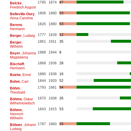
1795
1874
47
Belcke
,
Friedrich August
1806
1880
53
Belleville-Oury
,
Anna Caroline
1826
1880
53
Berens
,
Hermann
1777
1839
12
Berger
, Ludwig
1861
1911
35
Berger
,
Wilhelm
1888
1944
8
Beyer
, Johanna
Magdalena
1868
1936
28
Bischoff
,
Hermann
1880
1938
16
Boehe
, Ernst
1844
1920
52
Bohm
, Carl
1793
1881
54
Böhm
,
Theobald
1870
1938
26
Böhme
, Oskar
Wilhelmowitsch
1843
1915
53
Böhme
,
Heinrich
Wilhelm
1787
1860
33
Böhner
, Johann
Ludwig