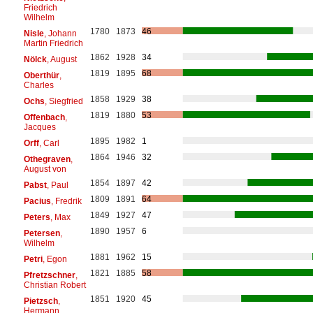
Friedrich
Wilhelm
1780
1873
46
Nisle
, Johann
Martin Friedrich
1862
1928
34
Nölck
, August
1819
1895
68
Oberthür
,
Charles
1858
1929
38
Ochs
, Siegfried
1819
1880
53
Offenbach
,
Jacques
1895
1982
1
Orff
, Carl
1864
1946
32
Othegraven
,
August von
1854
1897
42
Pabst
, Paul
1809
1891
64
Pacius
, Fredrik
1849
1927
47
Peters
, Max
1890
1957
6
Petersen
,
Wilhelm
1881
1962
15
Petri
, Egon
1821
1885
58
Pfretzschner
,
Christian Robert
1851
1920
45
Pietzsch
,
Hermann