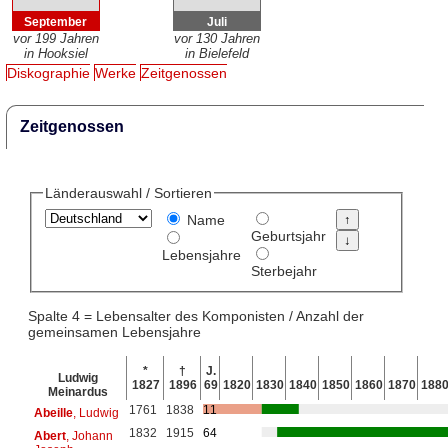
September
Juli
vor 199 Jahren
vor 130 Jahren
in Hooksiel
in Bielefeld
Diskographie
Werke
Zeitgenossen
Zeitgenossen
Länderauswahl / Sortieren
Name
Geburtsjahr
Lebensjahre
Sterbejahr
Spalte 4 = Lebensalter des Komponisten / Anzahl der
gemeinsamen Lebensjahre
*
†
J.
Ludwig
1827
1896
69
1820
1830
1840
1850
1860
1870
188
Meinardus
1761
1838
11
Abeille
, Ludwig
1832
1915
64
Abert
, Johann