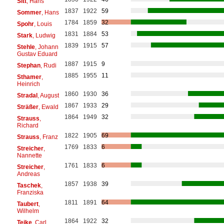
Sitt
, Hans
1837
1922
59
Sommer
, Hans
1784
1859
32
Spohr
, Louis
1831
1884
53
Stark
, Ludwig
1839
1915
57
Stehle
, Johann
Gustav Eduard
1887
1915
9
Stephan
, Rudi
1885
1955
11
Sthamer
,
Heinrich
1860
1930
36
Stradal
, August
1867
1933
29
Sträßer
, Ewald
1864
1949
32
Strauss
,
Richard
1822
1905
69
Strauss
, Franz
1769
1833
6
Streicher
,
Nannette
1761
1833
6
Streicher
,
Andreas
1857
1938
39
Taschek
,
Franziska
1811
1891
64
Taubert
,
Wilhelm
1864
1922
32
Teike
, Carl