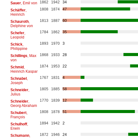
1862
1942
34
Sauer
, Emil von
1808
1874
47
Schäffer
,
Heinrich
1813
1887
60
Schauroth
,
Delphine von
1784
1862
35
Schefer
,
Leopold
1893
1970
3
Schick
,
Philippine
1868
1933
28
Schillings
, Max
von
1874
1953
22
Schmid
,
Heinrich Kaspar
1767
1831
4
Schnabel
,
Joseph
1805
1885
58
Schneider
,
Julius
1770
1839
12
Schneider
,
Georg Abraham
1808
1878
51
Schubert
,
François
1894
1942
2
Schulhoff
,
Erwin
1872
1946
24
Schumann
,