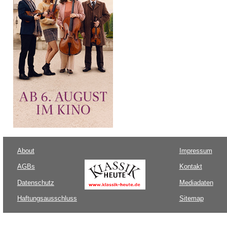
About
Impressum
AGBs
Kontakt
Datenschutz
Mediadaten
Haftungsausschluss
Sitemap