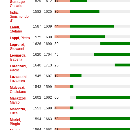
1529
1612
17
Gussago
,
Cesario
1582
1625
30
India
,
Sigismondo
d'
1587
1639
44
Landi
,
Stefano
1575
1630
35
Lappi
, Pietro
1626
1690
39
Legrenzi
,
Giovanni
1620
1704
45
Leonarda
,
Isabella
1640
1713
25
Lorenzani
,
Paolo
1545
1607
12
Luzzaschi
,
Luzzasco
1543
1599
4
Malvezzi
,
Cristofano
1602
1662
60
Marazzoli
,
Marco
1553
1599
4
Marenzio
,
Luca
1594
1663
68
Marini
,
Biagio
1594
1663
68