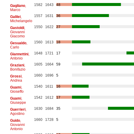
1582
1643
48
Gagliano
,
Marco
1557
1631
36
Galilei
,
Michelangelo
1550
1622
27
Gastoldi
,
Giovanni
Giacomo
1560
1613
18
Gesualdo
,
Carlo
1648
1721
17
Giannettini
,
Antonio
1605
1664
59
Graziani
,
Bonifazio
1660
1696
5
Grossi
,
Andrea
1540
1611
16
Guami
,
Gioseffo
1542
1612
17
Guami
,
Giuseppe
1630
1684
35
Guerrieri
,
Agostino
1660
1728
5
Guido
,
Giovanni
Antonio