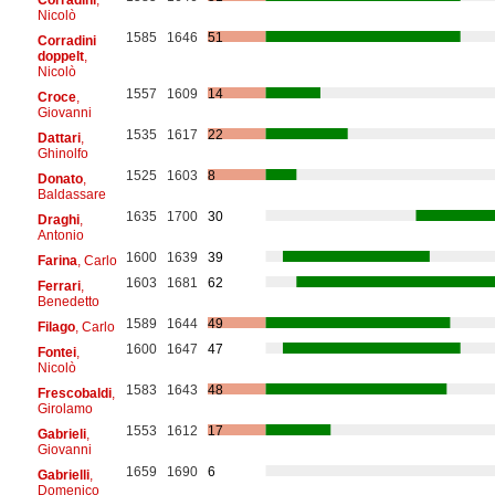
Nicolò
1585
1646
51
Corradini
doppelt
,
Nicolò
1557
1609
14
Croce
,
Giovanni
1535
1617
22
Dattari
,
Ghinolfo
1525
1603
8
Donato
,
Baldassare
1635
1700
30
Draghi
,
Antonio
1600
1639
39
Farina
, Carlo
1603
1681
62
Ferrari
,
Benedetto
1589
1644
49
Filago
, Carlo
1600
1647
47
Fontei
,
Nicolò
1583
1643
48
Frescobaldi
,
Girolamo
1553
1612
17
Gabrieli
,
Giovanni
1659
1690
6
Gabrielli
,
Domenico