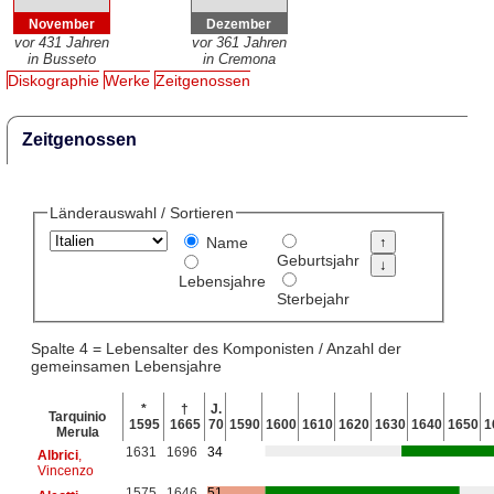
November
Dezember
vor 431 Jahren
vor 361 Jahren
in Busseto
in Cremona
Diskographie
Werke
Zeitgenossen
Zeitgenossen
Länderauswahl / Sortieren
Name
Geburtsjahr
Lebensjahre
Sterbejahr
Spalte 4 = Lebensalter des Komponisten / Anzahl der
gemeinsamen Lebensjahre
*
†
J.
Tarquinio
1595
1665
70
1590
1600
1610
1620
1630
1640
1650
1
Merula
1631
1696
34
Albrici
,
Vincenzo
1575
1646
51