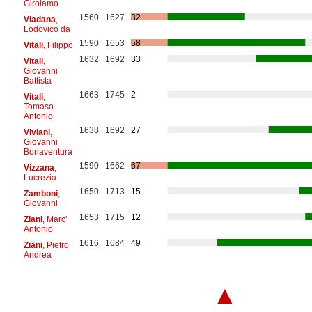
Girolamo
1560
1627
32
Viadana
,
Lodovico da
1590
1653
58
Vitali
, Filippo
1632
1692
33
Vitali
,
Giovanni
Battista
1663
1745
2
Vitali
,
Tomaso
Antonio
1638
1692
27
Viviani
,
Giovanni
Bonaventura
1590
1662
67
Vizzana
,
Lucrezia
1650
1713
15
Zamboni
,
Giovanni
1653
1715
12
Ziani
, Marc'
Antonio
1616
1684
49
Ziani
, Pietro
Andrea
▲