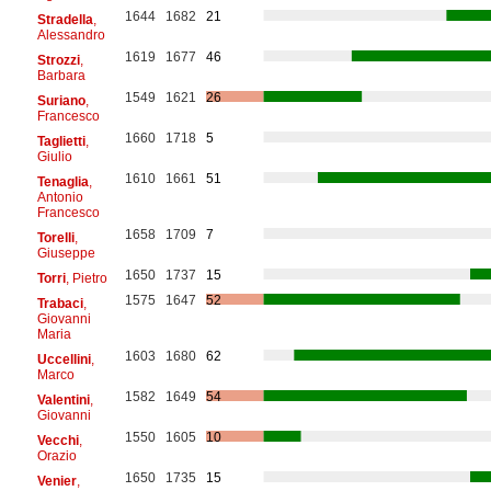
1644
1682
21
Stradella
,
Alessandro
1619
1677
46
Strozzi
,
Barbara
1549
1621
26
Suriano
,
Francesco
1660
1718
5
Taglietti
,
Giulio
1610
1661
51
Tenaglia
,
Antonio
Francesco
1658
1709
7
Torelli
,
Giuseppe
1650
1737
15
Torri
, Pietro
1575
1647
52
Trabaci
,
Giovanni
Maria
1603
1680
62
Uccellini
,
Marco
1582
1649
54
Valentini
,
Giovanni
1550
1605
10
Vecchi
,
Orazio
1650
1735
15
Venier
,