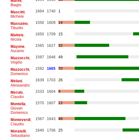
Marini
,
Biagio
1664
1740
1
Mascitti
,
Michele
1550
1609
14
Massaino
,
Tiburtio
1650
1709
15
Matteis
,
Nicola
1565
1627
32
Mayone
,
Ascanio
1597
1646
49
Mazzocchi
,
Virgilio
1592
1665
70
Mazzocchi
,
Domenico
1639
1703
26
Melani
,
Alessandro
1533
1604
9
Merulo
,
Claudio
1570
1607
12
Montella
,
Giovan
Domenico
1567
1643
48
Monteverdi
,
Claudio
1640
1706
25
Moratelli
,
Sebastiano