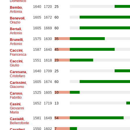
Domenico
1640
1720
25
Bembo
,
Antonia
1605
1672
60
Benevoli
,
Orazio
1605
1669
60
Bertali
,
Antonio
1575
1630
35
Brunelli
,
Antonio
1587
1640
45
Caccini
,
Francesca
1551
1618
23
Caccini
,
Giulio
1640
1709
25
Caresana
,
Cristofaro
1605
1674
60
Carissimi
,
Giacomo
1525
1605
10
Caroso
,
Fabritio
1652
1719
13
Casini
,
Giovanni
Maria
1581
1649
54
Castaldi
,
Bellerofonte
1550
1602
7
Cavalieri
,