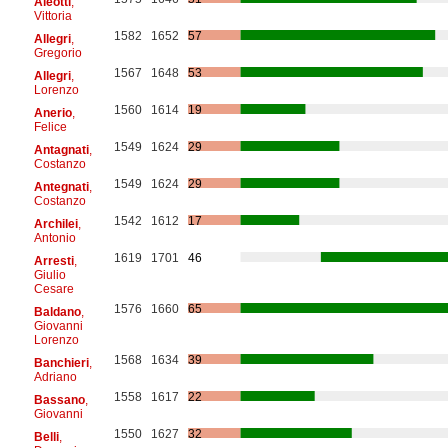
Aleotti
,
Vittoria
1582
1652
57
Allegri
,
Gregorio
1567
1648
53
Allegri
,
Lorenzo
1560
1614
19
Anerio
,
Felice
1549
1624
29
Antagnati
,
Costanzo
1549
1624
29
Antegnati
,
Costanzo
1542
1612
17
Archilei
,
Antonio
1619
1701
46
Arresti
,
Giulio
Cesare
1576
1660
65
Baldano
,
Giovanni
Lorenzo
1568
1634
39
Banchieri
,
Adriano
1558
1617
22
Bassano
,
Giovanni
1550
1627
32
Belli
,