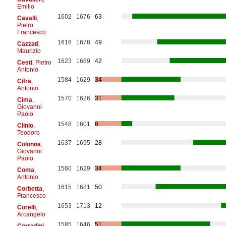
Emilio
1602
1676
63
Cavalli
,
Pietro
Francesco
1616
1678
49
Cazzati
,
Maurizio
1623
1669
42
Cesti
, Pietro
Antonio
1584
1629
34
Cifra
,
Antonio
1570
1626
31
Cima
,
Giovanni
Paolo
1548
1601
6
Clinio
,
Teodoro
1637
1695
28
Colonna
,
Giovanni
Paolo
1560
1629
34
Coma
,
Antonio
1615
1681
50
Corbetta
,
Francesco
1653
1713
12
Corelli
,
Arcangelo
1585
1646
51
Corradini
,