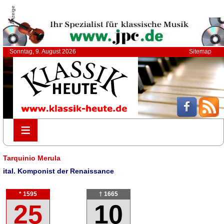
Anzeige
Sonntag, 9. August 2026
Sitemap
≡
≡
Tarquinio Merula
ital. Komponist der Renaissance
* 1595
† 1665
25
10