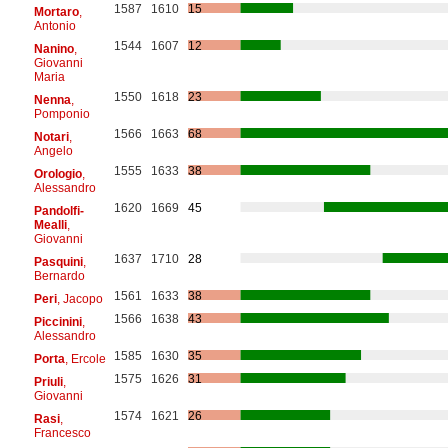
1587
1610
15
Mortaro
,
Antonio
1544
1607
12
Nanino
,
Giovanni
Maria
1550
1618
23
Nenna
,
Pomponio
1566
1663
68
Notari
,
Angelo
1555
1633
38
Orologio
,
Alessandro
1620
1669
45
Pandolfi-
Mealli
,
Giovanni
1637
1710
28
Pasquini
,
Bernardo
1561
1633
38
Peri
, Jacopo
1566
1638
43
Piccinini
,
Alessandro
1585
1630
35
Porta
, Ercole
1575
1626
31
Priuli
,
Giovanni
1574
1621
26
Rasi
,
Francesco