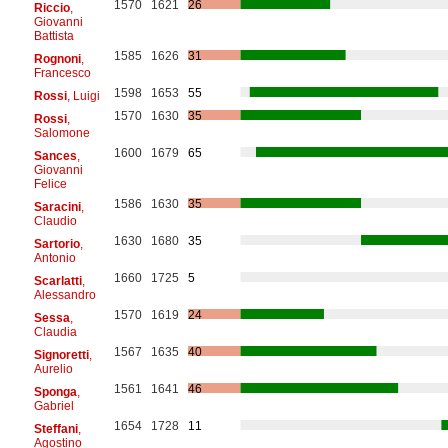
1570
1621
26
Riccio
,
Giovanni
Battista
1585
1626
31
Rognoni
,
Francesco
1598
1653
55
Rossi
, Luigi
1570
1630
35
Rossi
,
Salomone
1600
1679
65
Sances
,
Giovanni
Felice
1586
1630
35
Saracini
,
Claudio
1630
1680
35
Sartorio
,
Antonio
1660
1725
5
Scarlatti
,
Alessandro
1570
1619
24
Sessa
,
Claudia
1567
1635
40
Signoretti
,
Aurelio
1561
1641
46
Sponga
,
Gabriel
1654
1728
11
Steffani
,
Agostino