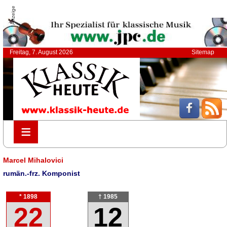
Anzeige
Freitag, 7. August 2026
Sitemap
≡
≡
Marcel Mihalovici
rumän.-frz. Komponist
* 1898
† 1985
22
12