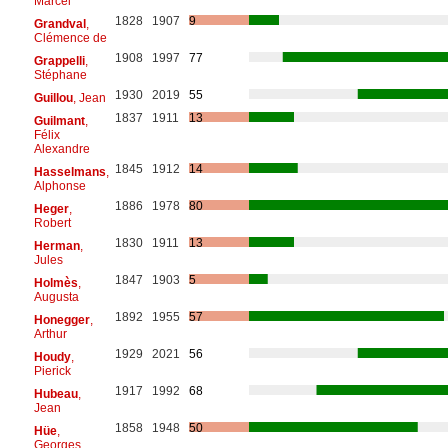
Marcel
1828
1907
9
Grandval
,
Clémence de
1908
1997
77
Grappelli
,
Stéphane
1930
2019
55
Guillou
, Jean
1837
1911
13
Guilmant
,
Félix
Alexandre
1845
1912
14
Hasselmans
,
Alphonse
1886
1978
80
Heger
,
Robert
1830
1911
13
Herman
,
Jules
1847
1903
5
Holmès
,
Augusta
1892
1955
57
Honegger
,
Arthur
1929
2021
56
Houdy
,
Pierick
1917
1992
68
Hubeau
,
Jean
1858
1948
50
Hüe
,
Georges