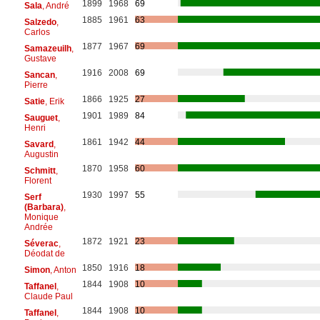
1899
1968
69
Sala
, André
1885
1961
63
Salzedo
,
Carlos
1877
1967
69
Samazeuilh
,
Gustave
1916
2008
69
Sancan
,
Pierre
1866
1925
27
Satie
, Erik
1901
1989
84
Sauguet
,
Henri
1861
1942
44
Savard
,
Augustin
1870
1958
60
Schmitt
,
Florent
1930
1997
55
Serf
(Barbara)
,
Monique
Andrée
1872
1921
23
Séverac
,
Déodat de
1850
1916
18
Simon
, Anton
1844
1908
10
Taffanel
,
Claude Paul
1844
1908
10
Taffanel
,