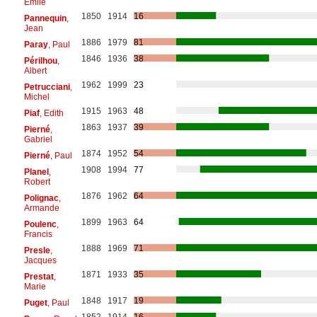
Émile
1850
1914
16
Pannequin
,
Jean
1886
1979
81
Paray
, Paul
1846
1936
38
Périlhou
,
Albert
1962
1999
23
Petrucciani
,
Michel
1915
1963
48
Piaf
, Edith
1863
1937
39
Pierné
,
Gabriel
1874
1952
54
Pierné
, Paul
1908
1994
77
Planel
,
Robert
1876
1962
64
Polignac
,
Armande
1899
1963
64
Poulenc
,
Francis
1888
1969
71
Presle
,
Jacques
1871
1933
35
Prestat
,
Marie
1848
1917
19
Puget
, Paul
1852
1914
16