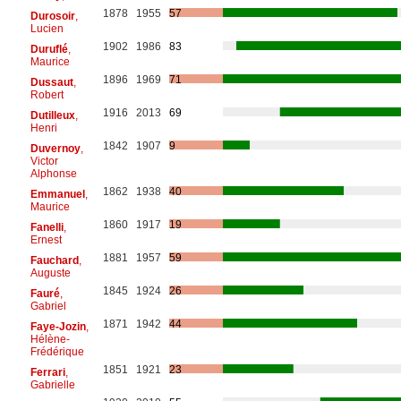
1878
1955
57
Durosoir
,
Lucien
1902
1986
83
Duruflé
,
Maurice
1896
1969
71
Dussaut
,
Robert
1916
2013
69
Dutilleux
,
Henri
1842
1907
9
Duvernoy
,
Victor
Alphonse
1862
1938
40
Emmanuel
,
Maurice
1860
1917
19
Fanelli
,
Ernest
1881
1957
59
Fauchard
,
Auguste
1845
1924
26
Fauré
,
Gabriel
1871
1942
44
Faye-Jozin
,
Hélène-
Frédérique
1851
1921
23
Ferrari
,
Gabrielle