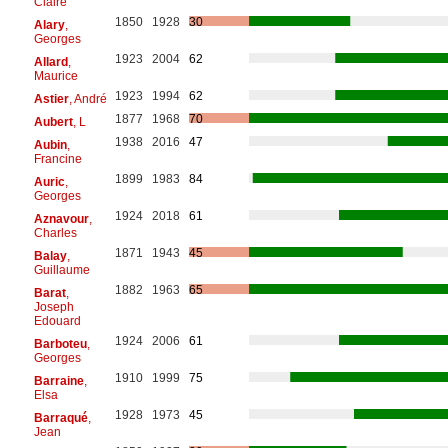
Claire
1850
1928
30
Alary
,
Georges
1923
2004
62
Allard
,
Maurice
1923
1994
62
Astier
, André
1877
1968
70
Aubert
, L
1938
2016
47
Aubin
,
Francine
1899
1983
84
Auric
,
Georges
1924
2018
61
Aznavour
,
Charles
1871
1943
45
Balay
,
Guillaume
1882
1963
65
Barat
,
Joseph
Edouard
1924
2006
61
Barboteu
,
Georges
1910
1999
75
Barraine
,
Elsa
1928
1973
45
Barraqué
,
Jean