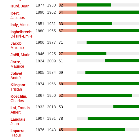
1877
1930
32
Huré
, Jean
1890
1962
64
Ibert
,
Jacques
1851
1931
33
Indy
, Vincent
1880
1965
67
Inghelbrecht
,
Désiré-Emile
1906
1977
71
Jacob
,
Maxime
1846
1925
27
Jaëll
, Marie
1924
2009
61
Jarre
,
Maurice
1905
1974
69
Jolivet
,
André
1874
1966
68
Klingsor
,
Tristan
1867
1950
52
Koechlin
,
Charles
1932
2018
53
Lai
, Francis
Albert
1907
1991
78
Langlais
,
Jean
1876
1943
45
Laparra
,
Raoul