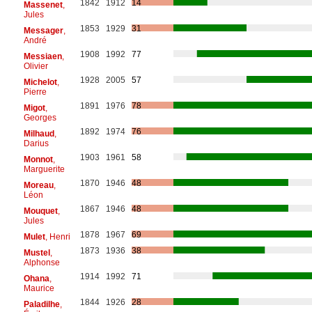
1842
1912
14
Massenet
,
Jules
1853
1929
31
Messager
,
André
1908
1992
77
Messiaen
,
Olivier
1928
2005
57
Michelot
,
Pierre
1891
1976
78
Migot
,
Georges
1892
1974
76
Milhaud
,
Darius
1903
1961
58
Monnot
,
Marguerite
1870
1946
48
Moreau
,
Léon
1867
1946
48
Mouquet
,
Jules
1878
1967
69
Mulet
, Henri
1873
1936
38
Mustel
,
Alphonse
1914
1992
71
Ohana
,
Maurice
1844
1926
28
Paladilhe
,