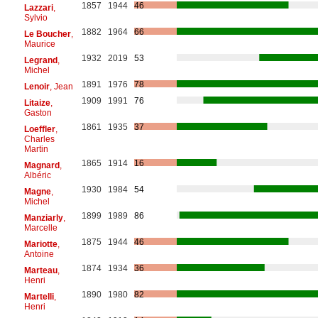
1857
1944
46
Lazzari
,
Sylvio
1882
1964
66
Le Boucher
,
Maurice
1932
2019
53
Legrand
,
Michel
1891
1976
78
Lenoir
, Jean
1909
1991
76
Litaize
,
Gaston
1861
1935
37
Loeffler
,
Charles
Martin
1865
1914
16
Magnard
,
Albéric
1930
1984
54
Magne
,
Michel
1899
1989
86
Manziarly
,
Marcelle
1875
1944
46
Mariotte
,
Antoine
1874
1934
36
Marteau
,
Henri
1890
1980
82
Martelli
,
Henri