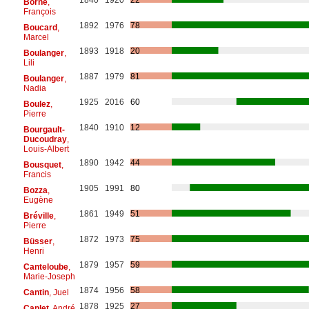
Borne
,
François
1892
1976
78
Boucard
,
Marcel
1893
1918
20
Boulanger
,
Lili
1887
1979
81
Boulanger
,
Nadia
1925
2016
60
Boulez
,
Pierre
1840
1910
12
Bourgault-
Ducoudray
,
Louis-Albert
1890
1942
44
Bousquet
,
Francis
1905
1991
80
Bozza
,
Eugène
1861
1949
51
Bréville
,
Pierre
1872
1973
75
Büsser
,
Henri
1879
1957
59
Canteloube
,
Marie-Joseph
1874
1956
58
Cantin
, Juel
1878
1925
27
Caplet
, André