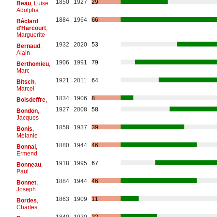
1850
1927
29
Beau
, Luise
Adolpha
1884
1964
66
Béclard
d'Harcourt
,
Marguerite
1932
2020
53
Bernaud
,
Alain
1906
1991
79
Berthomieu
,
Marc
1921
2011
64
Bitsch
,
Marcel
1834
1906
8
Boisdeffre
,
1927
2008
58
Bondon
,
Jacques
1858
1937
39
Bonis
,
Mélanie
1880
1944
46
Bonnal
,
Ermend
1918
1995
67
Bonneau
,
Paul
1884
1944
46
Bonnet
,
Joseph
1863
1909
11
Bordes
,
Charles
1840
1920
22