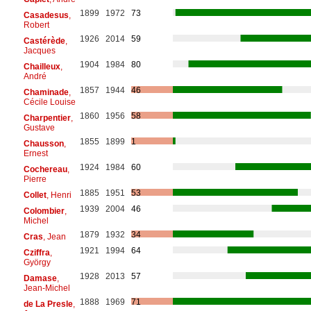
1899
1972
73
Casadesus
,
Robert
1926
2014
59
Castérède
,
Jacques
1904
1984
80
Chailleux
,
André
1857
1944
46
Chaminade
,
Cécile Louise
1860
1956
58
Charpentier
,
Gustave
1855
1899
1
Chausson
,
Ernest
1924
1984
60
Cochereau
,
Pierre
1885
1951
53
Collet
, Henri
1939
2004
46
Colombier
,
Michel
1879
1932
34
Cras
, Jean
1921
1994
64
Cziffra
,
György
1928
2013
57
Damase
,
Jean-Michel
1888
1969
71
de La Presle
,