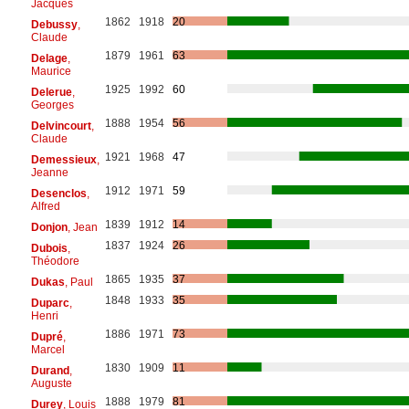
Jacques
1862
1918
20
Debussy
,
Claude
1879
1961
63
Delage
,
Maurice
1925
1992
60
Delerue
,
Georges
1888
1954
56
Delvincourt
,
Claude
1921
1968
47
Demessieux
,
Jeanne
1912
1971
59
Desenclos
,
Alfred
1839
1912
14
Donjon
, Jean
1837
1924
26
Dubois
,
Théodore
1865
1935
37
Dukas
, Paul
1848
1933
35
Duparc
,
Henri
1886
1971
73
Dupré
,
Marcel
1830
1909
11
Durand
,
Auguste
1888
1979
81
Durey
, Louis