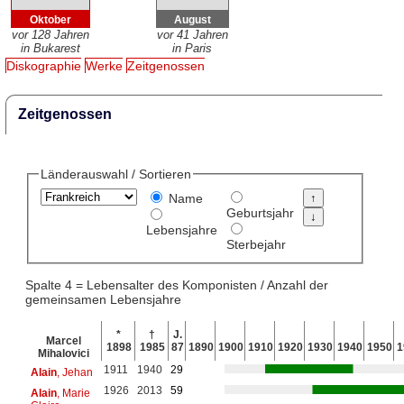
Oktober
August
vor 128 Jahren
vor 41 Jahren
in Bukarest
in Paris
Diskographie
Werke
Zeitgenossen
Zeitgenossen
Länderauswahl / Sortieren
Name
Geburtsjahr
Lebensjahre
Sterbejahr
Spalte 4 = Lebensalter des Komponisten / Anzahl der
gemeinsamen Lebensjahre
*
†
J.
Marcel
1898
1985
87
1890
1900
1910
1920
1930
1940
1950
1
Mihalovici
1911
1940
29
Alain
, Jehan
1926
2013
59
Alain
, Marie