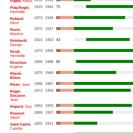
Pugno
, Raoul
1910
1992
75
Puig-Roget
,
Henriette
1873
1949
51
Rabaud
,
Henri
1875
1937
39
Ravel
,
Maurice
1910
1953
43
Reinhardt
,
Django
1875
1956
58
Renié
,
Henriette
1900
1988
85
Reuchsel
,
Eugène
1879
1940
42
Rhené-
Bâton
,
1896
1987
87
Rivier
, Jean
1873
1954
56
Roger-
Ducasse
,
Jean
1864
1955
57
Ropartz
, Guy
1869
1937
39
Roussel
,
Albert
1835
1921
23
Saint-Saëns
,
Camille