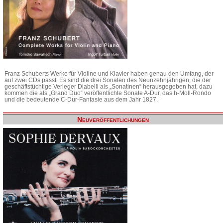
Franz Schuberts Werke für Violine und Klavier haben genau den Umfang, der
auf zwei CDs passt. Es sind die drei Sonaten des Neunzehnjährigen, die der
geschäftstüchtige Verleger Diabelli als „Sonatinen“ herausgegeben hat, dazu
kommen die als „Grand Duo“ veröffentlichte Sonate A-Dur, das h-Moll-Rondo
und die bedeutende C-Dur-Fantasie aus dem Jahr 1827.
Neuveröffentlichungen