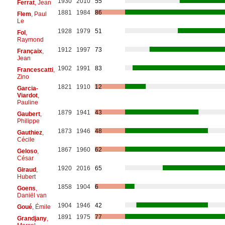
1930
2010
55
Ferrat
, Jean
1881
1984
86
Flem
, Paul
Le
1928
1979
51
Fol
,
Raymond
1912
1997
73
Françaix
,
Jean
1902
1991
83
Francescatti
,
Zino
1821
1910
12
Garcia-
Viardot
,
Pauline
1879
1941
43
Gaubert
,
Philippe
1873
1946
48
Gauthiez
,
Cécile
1867
1960
62
Geloso
,
César
1920
2016
65
Giraud
,
Hubert
1858
1904
6
Goens
,
Daniël van
1904
1946
42
Goué
, Émile
1891
1975
77
Grandjany
,