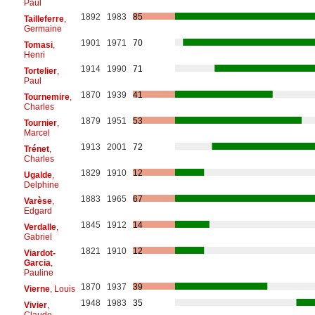
Paul
1892
1983
85
Tailleferre
,
Germaine
1901
1971
70
Tomasi
,
Henri
1914
1990
71
Tortelier
,
Paul
1870
1939
41
Tournemire
,
Charles
1879
1951
53
Tournier
,
Marcel
1913
2001
72
Trénet
,
Charles
1829
1910
12
Ugalde
,
Delphine
1883
1965
67
Varèse
,
Edgard
1845
1912
14
Verdalle
,
Gabriel
1821
1910
12
Viardot-
Garcia
,
Pauline
1870
1937
39
Vierne
, Louis
1948
1983
35
Vivier
,
Claude