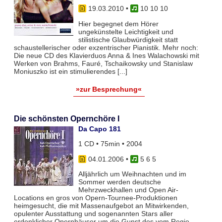
19.03.2010
•
10 10 10
Hier begegnet dem Hörer
ungekünstelte Leichtigkeit und
stilistische Glaubwürdigkeit statt
schaustellerischer oder exzentrischer Pianistik. Mehr noch:
Die neue CD des Klavierduos Anna & Ines Walachowski mit
Werken von Brahms, Fauré, Tschaikowsky und Stanislaw
Moniuszko ist ein stimulierendes [...]
»zur Besprechung«
Die schönsten Opernchöre I
Da Capo 181
1 CD • 75min • 2004
04.01.2006
•
5 6 5
Alljährlich um Weihnachten und im
Sommer werden deutsche
Mehrzweckhallen und Open Air-
Locations en gros von Opern-Tournee-Produktionen
heimgesucht, die mit Massenaufgebot an Mitwirkenden,
opulenter Ausstattung und sogenannten Stars aller
erdenklicher Opernhäuser um die Gunst des vom Regie-