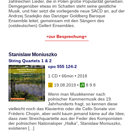
zahlreichen Lieder, die in Polen große Popularität genießen.
Demgegenüber etwas im Schatten steht seine geistliche
Musik, und hier setzt die vorliegende neue SACD an, auf der
Andrzej Szadejko das Danziger Goldberg Baroque
Ensemble leitet, gemeinsam mit den Sängern des
(ostdeutschen) Gellert Ensembles.
»zur Besprechung«
Stanislaw Moniuszko
String Quartets 1 & 2
cpo 555 124-2
1 CD • 66min • 2018
19.08.2019
•
8 9 8
Wenn man Musikkenner nach
polnischer Kammermusik des 19.
Jahrhunderts fragt, so kennen diese
vielleicht noch das Klaviertrio oder die Cello-Sonate von
Fréderic Chopin, aber wohl kaum jemand käme auf die Idee,
dass zwei Streichquartette aus der Feder des Komponisten
der polnischen Nationaloper „Halka“, Stanislaw Moniuszko,
existieren [...]