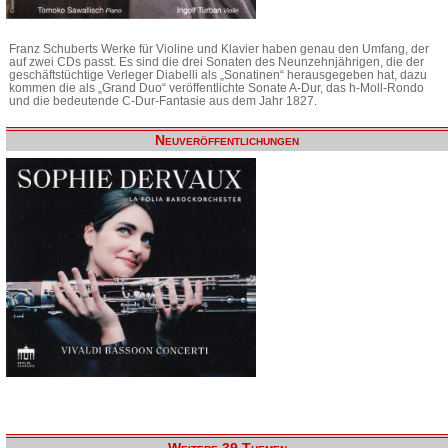
Franz Schuberts Werke für Violine und Klavier haben genau den Umfang, der
auf zwei CDs passt. Es sind die drei Sonaten des Neunzehnjährigen, die der
geschäftstüchtige Verleger Diabelli als „Sonatinen“ herausgegeben hat, dazu
kommen die als „Grand Duo“ veröffentlichte Sonate A-Dur, das h-Moll-Rondo
und die bedeutende C-Dur-Fantasie aus dem Jahr 1827.
Neuveröffentlichungen