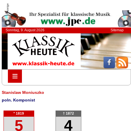
Anzeige
Sonntag, 9. August 2026
Sitemap
≡
≡
Stanislaw Moniuszko
poln. Komponist
* 1819
† 1872
5
4