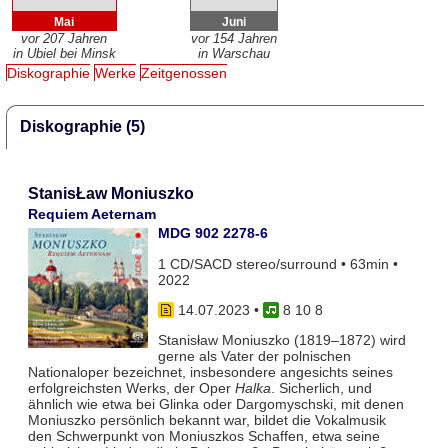
Mai
Juni
vor 207 Jahren
vor 154 Jahren
in Ubiel bei Minsk
in Warschau
Diskographie
Werke
Zeitgenossen
Diskographie (5)
StanisŁaw Moniuszko
Requiem Aeternam
MDG 902 2278-6
1 CD/SACD stereo/surround • 63min •
2022
14.07.2023
•
8 10 8
Stanisław Moniuszko (1819–1872) wird
gerne als Vater der polnischen
Nationaloper bezeichnet, insbesondere angesichts seines
erfolgreichsten Werks, der Oper
Halka
. Sicherlich, und
ähnlich wie etwa bei Glinka oder Dargomyschski, mit denen
Moniuszko persönlich bekannt war, bildet die Vokalmusik
den Schwerpunkt von Moniuszkos Schaffen, etwa seine