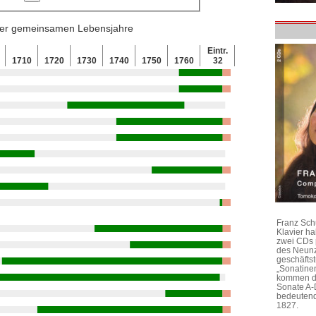
 der gemeinsamen Lebensjahre
Eintr.
0
1710
1720
1730
1740
1750
1760
32
Franz Sch
Klavier h
zwei CDs 
des Neunz
geschäftst
„Sonatine
kommen di
Sonate A-
bedeutend
1827.