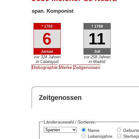
span. Komponist
* 1702
† 1768
6
11
Januar
Juli
vor 324 Jahren
vor 258 Jahren
in Calatayud
in Madrid
Diskographie
Werke
Zeitgenossen
Zeitgenossen
Länderauswahl / Sortieren
Name
Geburts
Lebensjahre
Sterbej