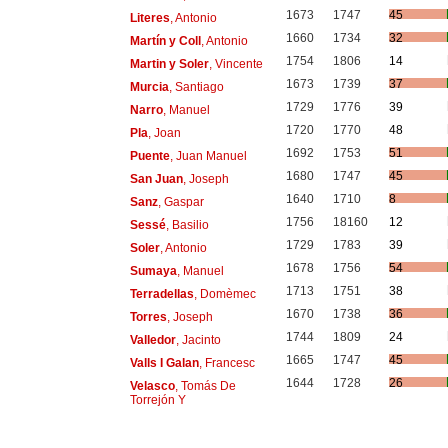
1673
1747
45
Literes
, Antonio
1660
1734
32
Martín y Coll
, Antonio
1754
1806
14
Martin y Soler
, Vincente
1673
1739
37
Murcia
, Santiago
1729
1776
39
Narro
, Manuel
1720
1770
48
Pla
, Joan
1692
1753
51
Puente
, Juan Manuel
1680
1747
45
San Juan
, Joseph
1640
1710
8
Sanz
, Gaspar
1756
18160
12
Sessé
, Basilio
1729
1783
39
Soler
, Antonio
1678
1756
54
Sumaya
, Manuel
1713
1751
38
Terradellas
, Domèmec
1670
1738
36
Torres
, Joseph
1744
1809
24
Valledor
, Jacinto
1665
1747
45
Valls I Galan
, Francesc
1644
1728
26
Velasco
, Tomás De
Torrejón Y