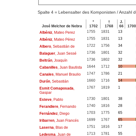
Spalte 4 = Lebensalter des Komponisten / Anzahl
*
†
J.
José Melchor de Nebra
1702
1768
66
170
1755
1831
13
Albéniz
, Mateo Perez
1755
1831
13
Albéniz
, Mateo Pérez
1722
1756
34
Albero
, Sebastián de
1736
1801
32
Balaguer
, Juan Sessé
1736
1802
32
Beltrán
, Joaquín
1644
1712
10
Cabanilles
, Juan Bautista
1747
1786
21
Canales
, Manuel Braulio
1660
1716
14
Durón
, Sebastián
1767
1819
1
Esmit Comaposada
,
Gaspar
1730
1801
38
Esteve
, Pablo
1740
1816
28
Ferandiere
, Fernando
1703
1775
65
Fernández
, Diego
1699
1767
65
Iribarren
, Juan Francés
1751
1816
17
Laserna
, Blas de
1713
1781
55
Ledesma
, Juan de