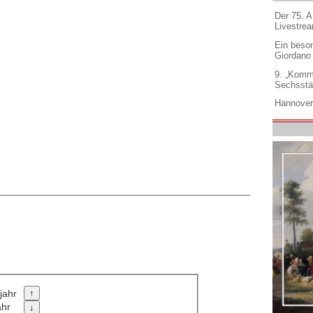
Der 75. 
Livestre
Ein beso
Giordano
9. „Komm
Sechsstä
Hannover
jahr
ahr