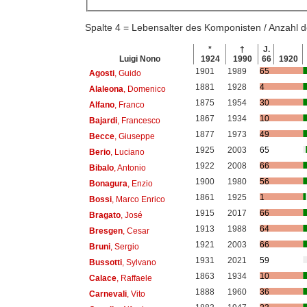
Spalte 4 = Lebensalter des Komponisten / Anzahl
*
†
J.
Luigi Nono
1924
1990
66
1920
1901
1989
65
Agosti
, Guido
1881
1928
4
Alaleona
, Domenico
1875
1954
30
Alfano
, Franco
1867
1934
10
Bajardi
, Francesco
1877
1973
49
Becce
, Giuseppe
1925
2003
65
Berio
, Luciano
1922
2008
66
Bibalo
, Antonio
1900
1980
56
Bonagura
, Enzio
1861
1925
1
Bossi
, Marco Enrico
1915
2017
66
Bragato
, José
1913
1988
64
Bresgen
, Cesar
1921
2003
66
Bruni
, Sergio
1931
2021
59
Bussotti
, Sylvano
1863
1934
10
Calace
, Raffaele
1888
1960
36
Carnevali
, Vito