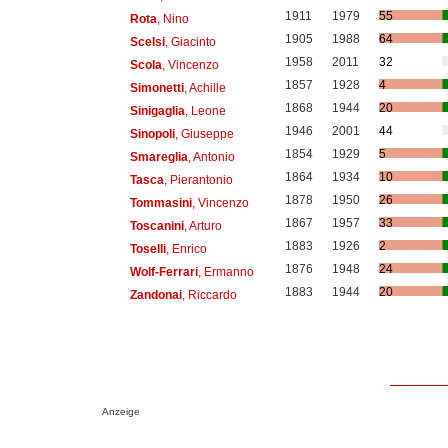
1911
1979
55
Rota
, Nino
1905
1988
64
Scelsi
, Giacinto
1958
2011
32
Scola
, Vincenzo
1857
1928
4
Simonetti
, Achille
1868
1944
20
Sinigaglia
, Leone
1946
2001
44
Sinopoli
, Giuseppe
1854
1929
5
Smareglia
, Antonio
1864
1934
10
Tasca
, Pierantonio
1878
1950
26
Tommasini
, Vincenzo
1867
1957
33
Toscanini
, Arturo
1883
1926
2
Toselli
, Enrico
1876
1948
24
Wolf-Ferrari
, Ermanno
1883
1944
20
Zandonai
, Riccardo
Anzeige