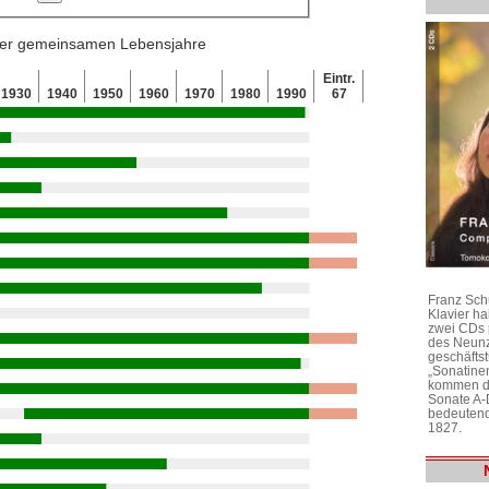
 der gemeinsamen Lebensjahre
Eintr.
1930
1940
1950
1960
1970
1980
1990
67
Franz Sch
Klavier h
zwei CDs 
des Neunz
geschäftst
„Sonatine
kommen di
Sonate A-
bedeutend
1827.