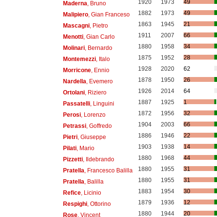
1920
1973
49
Maderna
, Bruno
1882
1973
49
Malipiero
, Gian Franceso
1863
1945
21
Mascagni
, Pietro
1911
2007
66
Menotti
, Gian Carlo
1880
1958
34
Molinari
, Bernardo
1875
1952
28
Montemezzi
, Italo
1928
2020
62
Morricone
, Ennio
1878
1950
26
Nardella
, Evemero
1926
2014
64
Ortolani
, Riziero
1887
1925
1
Passatelli
, Linguini
1872
1956
32
Perosi
, Lorenzo
1904
2003
66
Petrassi
, Goffredo
1886
1946
22
Pietri
, Giuseppe
1903
1938
14
Pilati
, Mario
1880
1968
44
Pizzetti
, Ildebrando
1880
1955
31
Pratella
, Francesco Balilla
1880
1955
31
Pratella
, Balilla
1883
1954
30
Refice
, Licinio
1879
1936
12
Respighi
, Ottorino
1880
1944
20
Rose
, Vincent