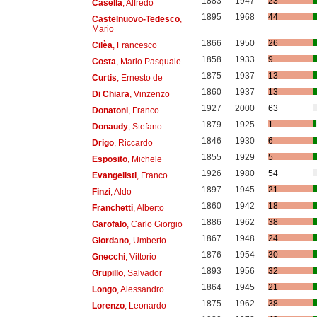
1883
1947
23
Casella
, Alfredo
1895
1968
44
Castelnuovo-Tedesco
,
Mario
1866
1950
26
Cilèa
, Francesco
1858
1933
9
Costa
, Mario Pasquale
1875
1937
13
Curtis
, Ernesto de
1860
1937
13
Di Chiara
, Vinzenzo
1927
2000
63
Donatoni
, Franco
1879
1925
1
Donaudy
, Stefano
1846
1930
6
Drigo
, Riccardo
1855
1929
5
Esposito
, Michele
1926
1980
54
Evangelisti
, Franco
1897
1945
21
Finzi
, Aldo
1860
1942
18
Franchetti
, Alberto
1886
1962
38
Garofalo
, Carlo Giorgio
1867
1948
24
Giordano
, Umberto
1876
1954
30
Gnecchi
, Vittorio
1893
1956
32
Grupillo
, Salvador
1864
1945
21
Longo
, Alessandro
1875
1962
38
Lorenzo
, Leonardo