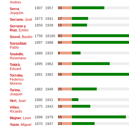
Andres
1907
1957
33
Serra
,
Joaquim
1873
1941
17
Serrano
, José
1850
1939
15
Serrano y
Ruiz
, Emilio
1756
18160
93
Sessé
, Basilio
1897
1988
64
Sorozábal
,
Pablo
1880
1933
9
Soutullo
,
Reveriano
1895
1962
38
Toldrà
,
Eduard
1891
1982
58
Torroba
,
Federico
Moreno
1882
1949
25
Turina
,
Joaquin
1890
1931
7
Vert
, Juan
1875
1943
19
Viñes
,
Ricardo
1898
1979
55
Wajner
, Leon
1870
1947
23
Yuste
, Miguel