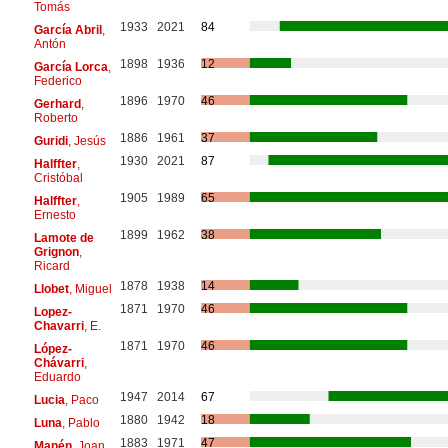
Tomás
1933
2021
84
García Abril
,
Antón
1898
1936
12
García Lorca
,
Federico
1896
1970
46
Gerhard
,
Roberto
1886
1961
37
Guridi
, Jesús
1930
2021
87
Halffter
,
Cristóbal
1905
1989
65
Halffter
,
Ernesto
1899
1962
38
Lamote de
Grignon
,
Ricard
1878
1938
14
Llobet
, Miguel
1871
1970
46
Lopez-
Chavarri
, E.
1871
1970
46
López-
Chávarri
,
Eduardo
1947
2014
67
Lucia
, Paco
1880
1942
18
Luna
, Pablo
1883
1971
47
Manén
, Joan