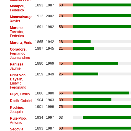
1893
1987
63
Mompou
,
Federico
1912
2002
78
Montsalvatge
,
Xavier
1891
1982
58
Moreno-
Torroba
,
Federico
1865
1942
18
Morera
, Enric
1897
1945
21
Obradors
,
Fernando
Jaumandreu
1880
1969
45
Pahissa
,
Jaume
1859
1949
25
Prinz von
Bayern
,
Ludwig
Ferdinand
1886
1980
56
Pujol
, Emilio
1904
1963
39
Rodó
, Gabriel
1901
1999
75
Rodrigo
,
Joaquin
1934
1997
63
Ruiz-Pipo
,
Antonio
1893
1987
63
Segovia
,