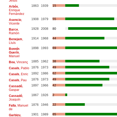
Jesus
1863
1939
15
Arbós
,
Enrique
Fernández
1908
1979
55
Asencio
,
Vicente
1928
2008
80
Barce
,
Ramón
1914
1968
44
Benejam
,
Lluís
1898
1993
69
Bonnín
Guerín
,
Manuel
1885
1962
38
Bou
, Vincenç
1876
1973
49
Casals
, Pablo
1892
1986
62
Casals
, Enric
1876
1973
49
Casals
, Pau
1897
1966
42
Cassadó
,
Gaspar
1867
1926
2
Cassadó
,
Joaquín
1876
1946
22
Falla
, Manuel
de
1901
1989
65
Garbizu
,