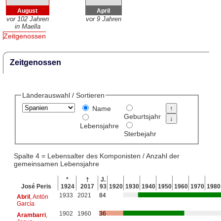
August
April
vor 102 Jahren
vor 9 Jahren
in Maella
Zeitgenossen
Zeitgenossen
Länderauswahl / Sortieren
Name
Geburtsjahr
Lebensjahre
Sterbejahr
Spalte 4 = Lebensalter des Komponisten / Anzahl der
gemeinsamen Lebensjahre
*
†
J.
José Peris
1924
2017
93
1920
1930
1940
1950
1960
1970
1980
1933
2021
84
Abril
, Antón
García
1902
1960
36
Arambarri
,