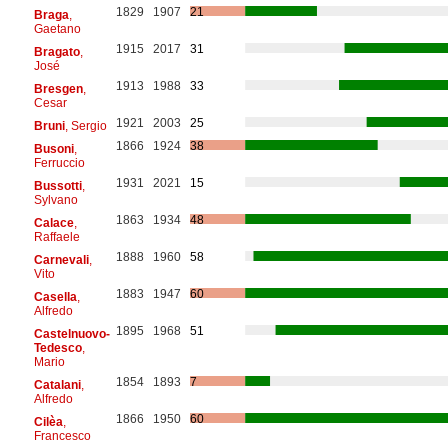
1829
1907
21
Braga
,
Gaetano
1915
2017
31
Bragato
,
José
1913
1988
33
Bresgen
,
Cesar
1921
2003
25
Bruni
, Sergio
1866
1924
38
Busoni
,
Ferruccio
1931
2021
15
Bussotti
,
Sylvano
1863
1934
48
Calace
,
Raffaele
1888
1960
58
Carnevali
,
Vito
1883
1947
60
Casella
,
Alfredo
1895
1968
51
Castelnuovo-
Tedesco
,
Mario
1854
1893
7
Catalani
,
Alfredo
1866
1950
60
Cilèa
,
Francesco