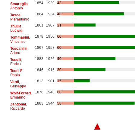
1854
1929
43
Smareglia
,
Antonio
1864
1934
48
Tasca
,
Pierantonio
1861
1907
21
Thuille
,
Ludwig
1878
1950
60
Tommasini
,
Vincenzo
1867
1957
60
Toscanini
,
Arturo
1883
1926
40
Toselli
,
Enrico
1846
1916
30
Tosti
, F.
Paolo
1813
1901
15
Verdi
,
Giuseppe
1876
1948
60
Wolf-Ferrari
,
Ermanno
1883
1944
58
Zandonai
,
Riccardo
▲