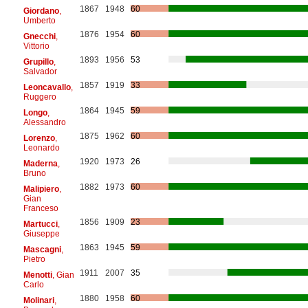
1867
1948
60
Giordano
,
Umberto
1876
1954
60
Gnecchi
,
Vittorio
1893
1956
53
Grupillo
,
Salvador
1857
1919
33
Leoncavallo
,
Ruggero
1864
1945
59
Longo
,
Alessandro
1875
1962
60
Lorenzo
,
Leonardo
1920
1973
26
Maderna
,
Bruno
1882
1973
60
Malipiero
,
Gian
Franceso
1856
1909
23
Martucci
,
Giuseppe
1863
1945
59
Mascagni
,
Pietro
1911
2007
35
Menotti
, Gian
Carlo
1880
1958
60
Molinari
,