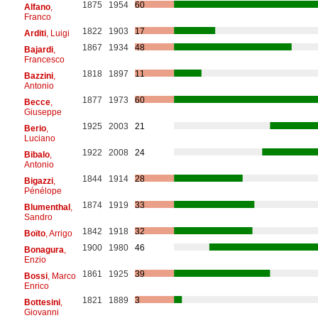
1875
1954
60
Alfano
,
Franco
1822
1903
17
Arditi
, Luigi
1867
1934
48
Bajardi
,
Francesco
1818
1897
11
Bazzini
,
Antonio
1877
1973
60
Becce
,
Giuseppe
1925
2003
21
Berio
,
Luciano
1922
2008
24
Bibalo
,
Antonio
1844
1914
28
Bigazzi
,
Pénélope
1874
1919
33
Blumenthal
,
Sandro
1842
1918
32
Boïto
, Arrigo
1900
1980
46
Bonagura
,
Enzio
1861
1925
39
Bossi
, Marco
Enrico
1821
1889
3
Bottesini
,
Giovanni