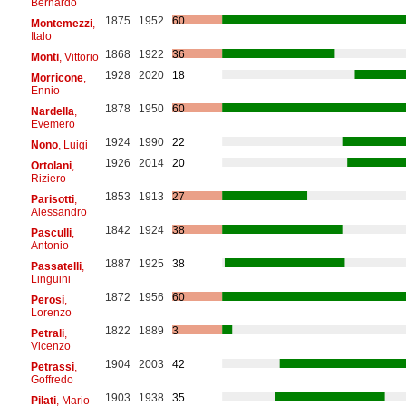
Bernardo
1875
1952
60
Montemezzi
,
Italo
1868
1922
36
Monti
, Vittorio
1928
2020
18
Morricone
,
Ennio
1878
1950
60
Nardella
,
Evemero
1924
1990
22
Nono
, Luigi
1926
2014
20
Ortolani
,
Riziero
1853
1913
27
Parisotti
,
Alessandro
1842
1924
38
Pasculli
,
Antonio
1887
1925
38
Passatelli
,
Linguini
1872
1956
60
Perosi
,
Lorenzo
1822
1889
3
Petrali
,
Vicenzo
1904
2003
42
Petrassi
,
Goffredo
1903
1938
35
Pilati
, Mario