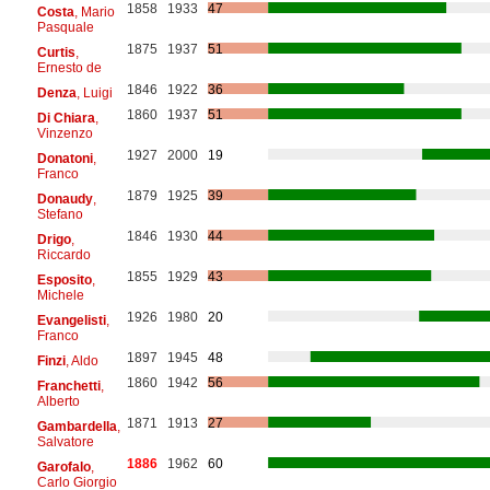
1858
1933
47
Costa
, Mario
Pasquale
1875
1937
51
Curtis
,
Ernesto de
1846
1922
36
Denza
, Luigi
1860
1937
51
Di Chiara
,
Vinzenzo
1927
2000
19
Donatoni
,
Franco
1879
1925
39
Donaudy
,
Stefano
1846
1930
44
Drigo
,
Riccardo
1855
1929
43
Esposito
,
Michele
1926
1980
20
Evangelisti
,
Franco
1897
1945
48
Finzi
, Aldo
1860
1942
56
Franchetti
,
Alberto
1871
1913
27
Gambardella
,
Salvatore
1886
1962
60
Garofalo
,
Carlo Giorgio