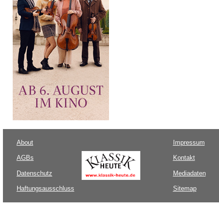
About
Impressum
AGBs
Kontakt
Datenschutz
Mediadaten
Haftungsausschluss
Sitemap