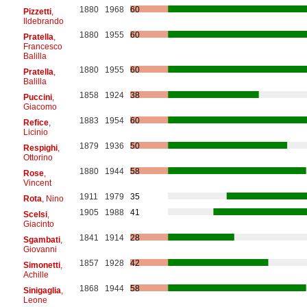
1880
1968
60
Pizzetti
,
Ildebrando
1880
1955
60
Pratella
,
Francesco
Balilla
1880
1955
60
Pratella
,
Balilla
1858
1924
38
Puccini
,
Giacomo
1883
1954
60
Refice
,
Licinio
1879
1936
50
Respighi
,
Ottorino
1880
1944
58
Rose
,
Vincent
1911
1979
35
Rota
, Nino
1905
1988
41
Scelsi
,
Giacinto
1841
1914
28
Sgambati
,
Giovanni
1857
1928
42
Simonetti
,
Achille
1868
1944
58
Sinigaglia
,
Leone