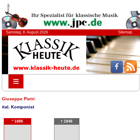
Anzeige
Samstag, 8. August 2026
Sitemap
≡
≡
Giuseppe Pietri
ital. Komponist
* 1886
† 1946