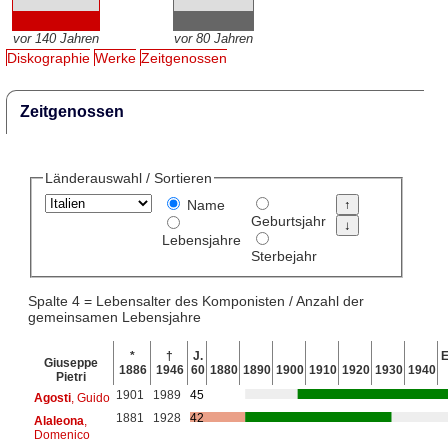
vor 140 Jahren
vor 80 Jahren
Diskographie
Werke
Zeitgenossen
Zeitgenossen
Länderauswahl / Sortieren
Name
Geburtsjahr
Lebensjahre
Sterbejahr
Spalte 4 = Lebensalter des Komponisten / Anzahl der
gemeinsamen Lebensjahre
*
†
J.
E
Giuseppe
1886
1946
60
1880
1890
1900
1910
1920
1930
1940
Pietri
1901
1989
45
Agosti
, Guido
1881
1928
42
Alaleona
,
Domenico