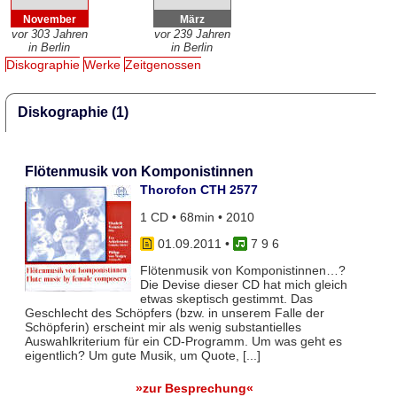
November
März
vor 303 Jahren
vor 239 Jahren
in Berlin
in Berlin
Diskographie
Werke
Zeitgenossen
Diskographie (1)
Flötenmusik von Komponistinnen
Thorofon CTH 2577
1 CD • 68min • 2010
01.09.2011
•
7 9 6
Flötenmusik von Komponistinnen…?
Die Devise dieser CD hat mich gleich
etwas skeptisch gestimmt. Das
Geschlecht des Schöpfers (bzw. in unserem Falle der
Schöpferin) erscheint mir als wenig substantielles
Auswahlkriterium für ein CD-Programm. Um was geht es
eigentlich? Um gute Musik, um Quote, [...]
»zur Besprechung«