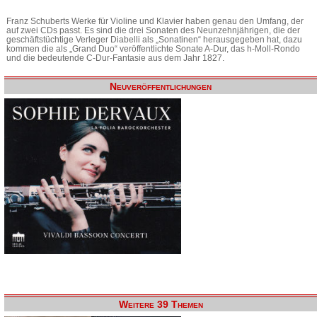
Franz Schuberts Werke für Violine und Klavier haben genau den Umfang, der
auf zwei CDs passt. Es sind die drei Sonaten des Neunzehnjährigen, die der
geschäftstüchtige Verleger Diabelli als „Sonatinen“ herausgegeben hat, dazu
kommen die als „Grand Duo“ veröffentlichte Sonate A-Dur, das h-Moll-Rondo
und die bedeutende C-Dur-Fantasie aus dem Jahr 1827.
Neuveröffentlichungen
Weitere 39 Themen