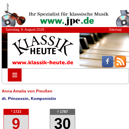
Anzeige
Samstag, 8. August 2026
Sitemap
≡
≡
Anna Amalia von Preußen
dt. Prinzessin, Komponistin
* 1723
† 1787
9
30