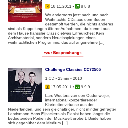
18.11.2011
•
8 8 8
Wo andernorts jetzt nach und nach
Weihnachts-CDs aus dem Boden
gestampft werden, die nichts anderes
sind als Koppelungen älterer Aufnahmen, da kommt aus
dem Hause hänssler Classic etwas Erfreuliches: Kein
Archivmaterial, sondern Neueinspielungen eines
weihnachtlichen Programms, das auf angenehme [...]
»zur Besprechung«
Challenge Classics CC72505
1 CD • 23min • 2010
17.05.2011
•
9 9 9
Lars Wouters van den Oudenweijer,
international konzertierender
Klarinettenvirtuose aus den
Niederlanden, und sein gleichaltriger, nicht minder gefragter
Landsmann Hans Eijsackers als Pianist haben längst die
bedeutenden Podien der Musikwelt erobert. Beide haben
sich gegenüber dem Medium [...]