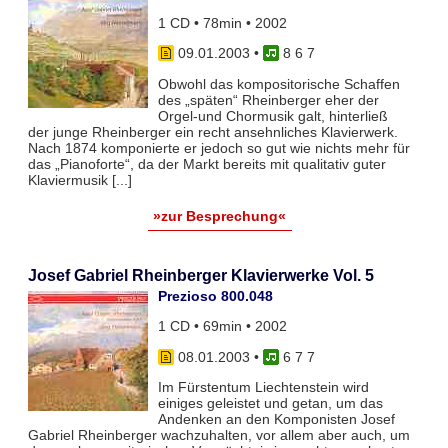
1 CD • 78min • 2002
09.01.2003
•
8 6 7
Obwohl das kompositorische Schaffen
des „späten“ Rheinberger eher der
Orgel-und Chormusik galt, hinterließ
der junge Rheinberger ein recht ansehnliches Klavierwerk.
Nach 1874 komponierte er jedoch so gut wie nichts mehr für
das „Pianoforte“, da der Markt bereits mit qualitativ guter
Klaviermusik [...]
»zur Besprechung«
Josef Gabriel Rheinberger Klavierwerke Vol. 5
Prezioso 800.048
1 CD • 69min • 2002
08.01.2003
•
6 7 7
Im Fürstentum Liechtenstein wird
einiges geleistet und getan, um das
Andenken an den Komponisten Josef
Gabriel Rheinberger wachzuhalten, vor allem aber auch, um