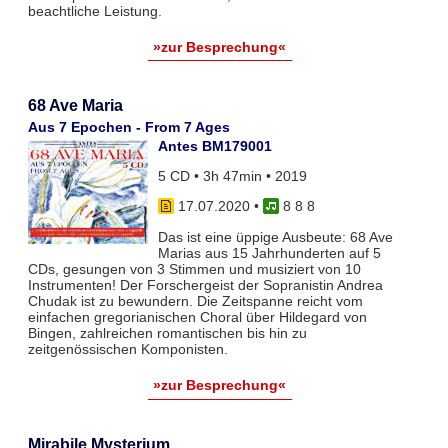
beachtliche Leistung.
»zur Besprechung«
68 Ave Maria
Aus 7 Epochen - From 7 Ages
Antes BM179001
5 CD • 3h 47min • 2019
17.07.2020
•
8 8 8
Das ist eine üppige Ausbeute: 68 Ave
Marias aus 15 Jahrhunderten auf 5
CDs, gesungen von 3 Stimmen und musiziert von 10
Instrumenten! Der Forschergeist der Sopranistin Andrea
Chudak ist zu bewundern. Die Zeitspanne reicht vom
einfachen gregorianischen Choral über Hildegard von
Bingen, zahlreichen romantischen bis hin zu
zeitgenössischen Komponisten.
»zur Besprechung«
Mirabile Mysterium