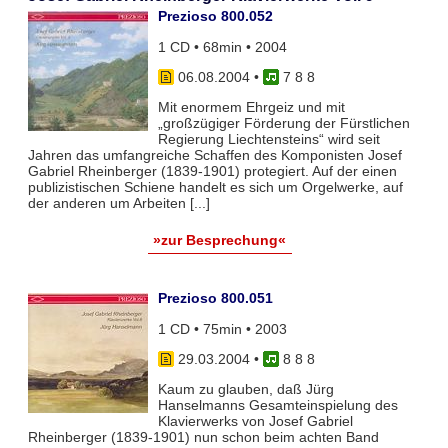
Prezioso 800.052
1 CD • 68min • 2004
06.08.2004
•
7 8 8
Mit enormem Ehrgeiz und mit
„großzügiger Förderung der Fürstlichen
Regierung Liechtensteins“ wird seit
Jahren das umfangreiche Schaffen des Komponisten Josef
Gabriel Rheinberger (1839-1901) protegiert. Auf der einen
publizistischen Schiene handelt es sich um Orgelwerke, auf
der anderen um Arbeiten [...]
»zur Besprechung«
Prezioso 800.051
1 CD • 75min • 2003
29.03.2004
•
8 8 8
Kaum zu glauben, daß Jürg
Hanselmanns Gesamteinspielung des
Klavierwerks von Josef Gabriel
Rheinberger (1839-1901) nun schon beim achten Band