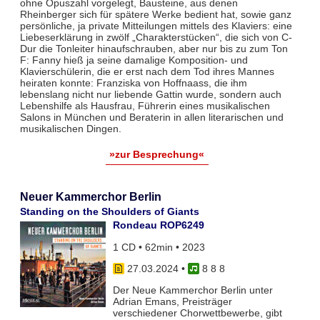
ohne Opuszahl vorgelegt, Bausteine, aus denen
Rheinberger sich für spätere Werke bedient hat, sowie ganz
persönliche, ja private Mitteilungen mittels des Klaviers: eine
Liebeserklärung in zwölf „Charakterstücken“, die sich von C-
Dur die Tonleiter hinaufschrauben, aber nur bis zu zum Ton
F: Fanny hieß ja seine damalige Komposition- und
Klavierschülerin, die er erst nach dem Tod ihres Mannes
heiraten konnte: Franziska von Hoffnaass, die ihm
lebenslang nicht nur liebende Gattin wurde, sondern auch
Lebenshilfe als Hausfrau, Führerin eines musikalischen
Salons in München und Beraterin in allen literarischen und
musikalischen Dingen.
»zur Besprechung«
Neuer Kammerchor Berlin
Standing on the Shoulders of Giants
Rondeau ROP6249
1 CD • 62min • 2023
27.03.2024
•
8 8 8
Der Neue Kammerchor Berlin unter
Adrian Emans, Preisträger
verschiedener Chorwettbewerbe, gibt