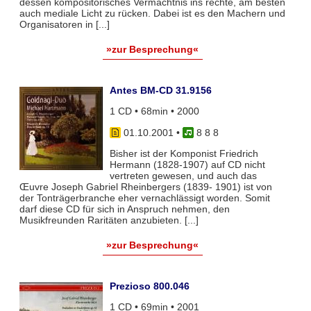
dessen kompositorisches Vermächtnis ins rechte, am besten
auch mediale Licht zu rücken. Dabei ist es den Machern und
Organisatoren in [...]
»zur Besprechung«
Antes BM-CD 31.9156
1 CD • 68min • 2000
01.10.2001
•
8 8 8
Bisher ist der Komponist Friedrich
Hermann (1828-1907) auf CD nicht
vertreten gewesen, und auch das
Œuvre Joseph Gabriel Rheinbergers (1839- 1901) ist von
der Tonträgerbranche eher vernachlässigt worden. Somit
darf diese CD für sich in Anspruch nehmen, den
Musikfreunden Raritäten anzubieten. [...]
»zur Besprechung«
Prezioso 800.046
1 CD • 69min • 2001