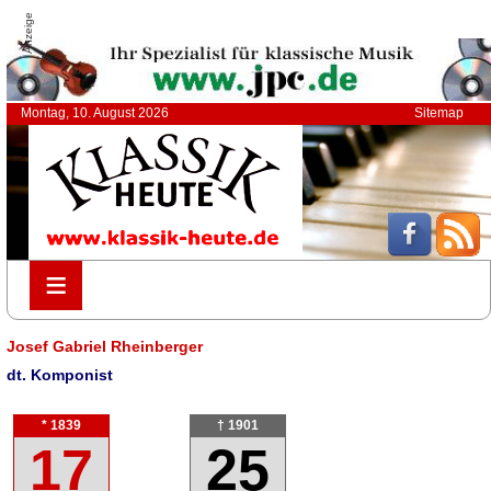
Anzeige
Montag, 10. August 2026
Sitemap
≡
≡
Josef Gabriel Rheinberger
dt. Komponist
* 1839
† 1901
17
25