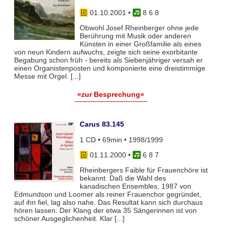
01.10.2001
•
8 6 8
Obwohl Josef Rheinberger ohne jede
Berührung mit Musik oder anderen
Künsten in einer Großfamilie als eines
von neun Kindern aufwuchs, zeigte sich seine exorbitante
Begabung schon früh - bereits als Siebenjähriger versah er
einen Organistenposten und komponierte eine dreistimmige
Messe mit Orgel. [...]
»zur Besprechung«
Carus 83.145
1 CD • 69min • 1998/1999
01.11.2000
•
6 8 7
Rheinbergers Faible für Frauenchöre ist
bekannt. Daß die Wahl des
kanadischen Ensembles, 1987 von
Edmundson und Loomer als reiner Frauenchor gegründet,
auf ihn fiel, lag also nahe. Das Resultat kann sich durchaus
hören lassen: Der Klang der etwa 35 Sängerinnen ist von
schöner Ausgeglichenheit. Klar [...]