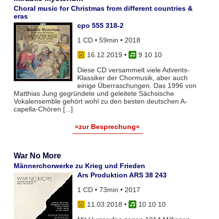
Choral music for Christmas from different countries &
eras
cpo 555 318-2
1 CD • 59min • 2018
16.12.2019
•
9 10 10
Diese CD versammelt viele Advents-
Klassiker der Chormusik, aber auch
einige Überraschungen. Das 1996 von
Matthias Jung gegründete und geleitete Sächsische
Vokalensemble gehört wohl zu den besten deutschen A-
capella-Chören [...]
»zur Besprechung«
War No More
Männerchorwerke zu Krieg und Frieden
Ars Produktion ARS 38 243
1 CD • 73min • 2017
11.03.2018
•
10 10 10