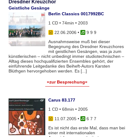
Dresdner Kreuzchor
Geistliche Gesänge
Berlin Classics 0017992BC
1 CD • 74min • 2003
22.06.2006
•
9 9 9
Ausnahmsweise muß bei dieser
Begegnung des Dresdner Kreuzchores
mit geistlichen Gesängen, was ja zum
künstlerischen – nicht unbedingt immer studiotechnischen –
Alltag dieses hochqualifizierten Ensembles gehört, der
einführende Leitgedanke des Beiheft-Autors Karsten
Blüthgen hervorgehoben werden. Es [...]
»zur Besprechung«
Carus 83.177
1 CD • 68min • 2005
11.07.2005
•
6 7 7
Es ist nicht das erste Mal, dass man bei
einer mit internationalen