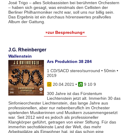
José Trigo – alles Solobassisten bei berühmten Orchestern
– haben sich gesagt, was einstmals den Cellisten der
Berliner Philharmoniker recht war, soll uns nur billig sein.
Das Ergebnis ist ein durchaus hörenswertes prallvolles
Album der Gattung.
»zur Besprechung«
J.G. Rheinberger
Wallenstein
Ars Produktion 38 284
1 CD/SACD stereo/surround • 50min •
2019
20.04.2021
•
9 10 9
300 Jahre ist das Fürstentum
Liechtenstein jetzt alt. Immerhin 30 das
Sinfonieorchester Liechtenstein, das lange Jahre aus
professionellen, aber nur nebenberuflich im Orchester
spielenden Musikerinnen und Musikern zusammengesetzt
war. Seit 2012 wird es jedoch als professioneller
Klangkörper geführt, getragen von einer Stiftung. Für das
immerhin sechstkleinste Land der Welt, das mehr
Arbeitsplätze als Einwohner hat, ist das schon eine