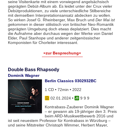
seine Visitenkarte mit einem vorwiegend angelsächsisch
geprägten Debüt-Album ab. Es leidet unter der Crux vieler
Debütproduktionen, zu viele unterschiedliche Stilbereiche
mit demselben Interpretationsansatz abdecken zu wollen.
So wirken Josef G. Rheinberger, Max Bruch und
Der Mai ist
gekommen
in dieser stilistisch von britischer Neo-Romantik
geprägten Umgebung doch etwas deplatziert. Dies macht
die Aufnahme aber durchaus wegen der Werke von Daniel
Elder, Paul Stanhope und anderer zeitgenössischer
Komponisten für Chorleiter interessant.
»zur Besprechung«
Double Bass Rhapsody
Dominik Wagner
Berlin Classics 0302932BC
1 CD • 72min • 2022
02.01.2024
•
9 9 9
Kontrabass-Zauberer Dominik Wagner
– er gewann als 19-jähriger den 3. Preis
beim ARD-Musikwettbewerb 2016 und
ist seit neuestem Professor für Kontrabass in Würzburg –
und seine Mitstreiter Christoph Wimmer, Herbert Mayer,