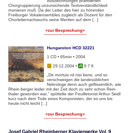
Auszeichnungen prämiierten
Chorgruppierung unzureichende Textverständlichkeit
monieren muß. Da der Leiter des hier zu hörenden
Freiburger Vokalensembles zugleich als Dozent für den
Chorleiternachwuchs seine Meriten auf dem [...]
»zur Besprechung«
Hungaroton HCD 32221
1 CD • 65min • 2004
29.12.2004
•
9 7 8
„De mortuis nil nisi bene, und so
verschweigen die landesüblichen
Nekrologe denn auch geflissentlich, wie
Rhein-berger leider mit der Zeit doch zu sehr schon Rein-
thaler geworden war,” spöttelte der Feuilletonist Arthur Seidl
kurz nach dem Tode eines Komponisten, der es uns bis
heute nicht leicht [...]
»zur Besprechung«
Josef Gabriel Rheinberger Klavierwerke Vol. 9