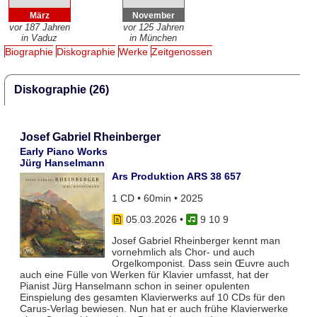
März
November
vor 187 Jahren
vor 125 Jahren
in Vaduz
in München
Biographie
Diskographie
Werke
Zeitgenossen
Diskographie (26)
Josef Gabriel Rheinberger
Early Piano Works
Jürg Hanselmann
Ars Produktion ARS 38 657
1 CD • 60min • 2025
05.03.2026
•
9 10 9
Josef Gabriel Rheinberger kennt man
vornehmlich als Chor- und auch
Orgelkomponist. Dass sein Œuvre auch
auch eine Fülle von Werken für Klavier umfasst, hat der
Pianist Jürg Hanselmann schon in seiner opulenten
Einspielung des gesamten Klavierwerks auf 10 CDs für den
Carus-Verlag bewiesen. Nun hat er auch frühe Klavierwerke