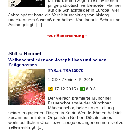
Mit Hurrarufen zogen 1914 Millionen
junge patriotisch verblendeter Männer
auf die Schlachtfelder in Europa. Vier
Jahre später hatte ein Vernichtungskrieg von bislang
ungekanntem Ausmaß den halben Kontinent in Schutt und
Asche gelegt. [...]
»zur Besprechung«
Still, o Himmel
Weihnachtslieder von Joseph Haas und seinen
Zeitgenossen
TYXart TXA15070
1 CD • 77min • [P] 2015
17.12.2015
•
8 9 8
Der vielfach prämierte Münchner
Frauenchor sowie der Münchner
Mädchenchor, beide unter Leitung
seiner engagierten Dirigentin Katrin Wende-Ehmer, hat sich
zusammen mit dem Organisten Norbert Düchtel eines
weihnachtlichen Chor- bzw. Liedgutes angenommen, viel zu
selten erklingt. [...]