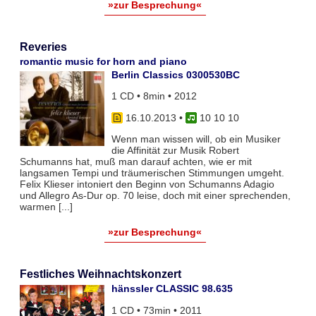
»zur Besprechung«
Reveries
romantic music for horn and piano
Berlin Classics 0300530BC
1 CD • 8min • 2012
16.10.2013
•
10 10 10
Wenn man wissen will, ob ein Musiker
die Affinität zur Musik Robert
Schumanns hat, muß man darauf achten, wie er mit
langsamen Tempi und träumerischen Stimmungen umgeht.
Felix Klieser intoniert den Beginn von Schumanns Adagio
und Allegro As-Dur op. 70 leise, doch mit einer sprechenden,
warmen [...]
»zur Besprechung«
Festliches Weihnachtskonzert
hänssler CLASSIC 98.635
1 CD • 73min • 2011