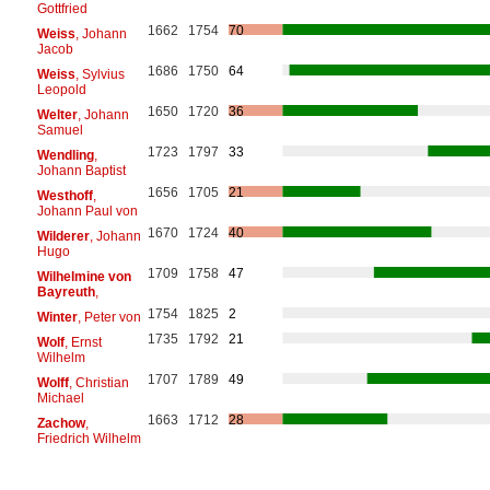
Gottfried
1662
1754
70
Weiss
, Johann
Jacob
1686
1750
64
Weiss
, Sylvius
Leopold
1650
1720
36
Welter
, Johann
Samuel
1723
1797
33
Wendling
,
Johann Baptist
1656
1705
21
Westhoff
,
Johann Paul von
1670
1724
40
Wilderer
, Johann
Hugo
1709
1758
47
Wilhelmine von
Bayreuth
,
1754
1825
2
Winter
, Peter von
1735
1792
21
Wolf
, Ernst
Wilhelm
1707
1789
49
Wolff
, Christian
Michael
1663
1712
28
Zachow
,
Friedrich Wilhelm