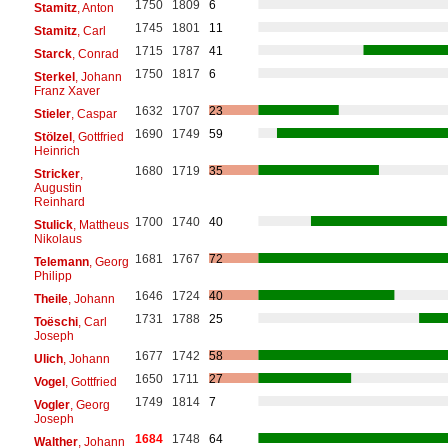
1750
1809
6
Stamitz
, Anton
1745
1801
11
Stamitz
, Carl
1715
1787
41
Starck
, Conrad
1750
1817
6
Sterkel
, Johann
Franz Xaver
1632
1707
23
Stieler
, Caspar
1690
1749
59
Stölzel
, Gottfried
Heinrich
1680
1719
35
Stricker
,
Augustin
Reinhard
1700
1740
40
Stulick
, Mattheus
Nikolaus
1681
1767
72
Telemann
, Georg
Philipp
1646
1724
40
Theile
, Johann
1731
1788
25
Toëschi
, Carl
Joseph
1677
1742
58
Ulich
, Johann
1650
1711
27
Vogel
, Gottfried
1749
1814
7
Vogler
, Georg
Joseph
1684
1748
64
Walther
, Johann