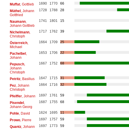
1690
1770
66
Muffat
, Gottlieb
1728
1788
28
Müthel
, Johann
Gottfried
1741
1801
15
Naumann
,
Johann Gottlieb
1717
1762
39
Nichelmann
,
Christoph
1664
1709
25
Österreich
,
Michael
1653
1706
22
Pachelbel
,
Johann
1667
1752
68
Pepusch
,
Johann
Christoph
1647
1715
31
Petritz
, Basilius
1664
1716
32
Pez
, Johann
Christoph
1697
1761
59
Pfeiffer
, Johann
1687
1755
68
Pisendel
,
Johann Georg
1624
1695
11
Pohle
, David
1697
1757
59
Prowo
, Pierre
1697
1773
59
Quantz
, Johann