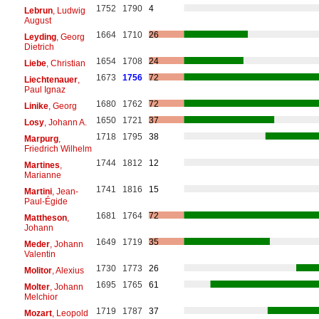
1752
1790
4
Lebrun
, Ludwig
August
1664
1710
26
Leyding
, Georg
Dietrich
1654
1708
24
Liebe
, Christian
1673
1756
72
Liechtenauer
,
Paul Ignaz
1680
1762
72
Linike
, Georg
1650
1721
37
Losy
, Johann A.
1718
1795
38
Marpurg
,
Friedrich Wilhelm
1744
1812
12
Martines
,
Marianne
1741
1816
15
Martini
, Jean-
Paul-Égide
1681
1764
72
Mattheson
,
Johann
1649
1719
35
Meder
, Johann
Valentin
1730
1773
26
Molitor
, Alexius
1695
1765
61
Molter
, Johann
Melchior
1719
1787
37
Mozart
, Leopold