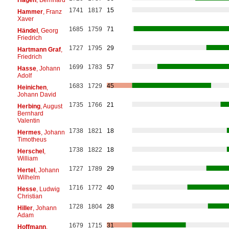
1741
1817
15
Hammer
, Franz
Xaver
1685
1759
71
Händel
, Georg
Friedrich
1727
1795
29
Hartmann Graf
,
Friedrich
1699
1783
57
Hasse
, Johann
Adolf
1683
1729
45
Heinichen
,
Johann David
1735
1766
21
Herbing
, August
Bernhard
Valentin
1738
1821
18
Hermes
, Johann
Timotheus
1738
1822
18
Herschel
,
William
1727
1789
29
Hertel
, Johann
Wilhelm
1716
1772
40
Hesse
, Ludwig
Christian
1728
1804
28
Hiller
, Johann
Adam
1679
1715
31
Hoffmann
,