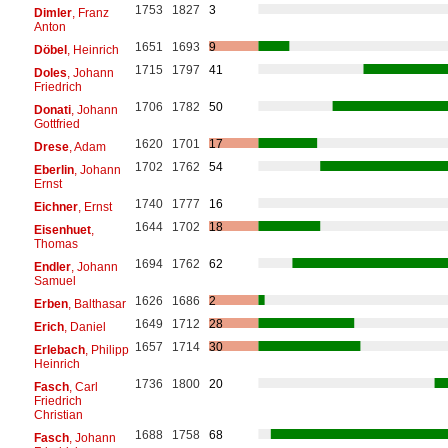
1753
1827
3
Dimler
, Franz
Anton
1651
1693
9
Döbel
, Heinrich
1715
1797
41
Doles
, Johann
Friedrich
1706
1782
50
Donati
, Johann
Gottfried
1620
1701
17
Drese
, Adam
1702
1762
54
Eberlin
, Johann
Ernst
1740
1777
16
Eichner
, Ernst
1644
1702
18
Eisenhuet
,
Thomas
1694
1762
62
Endler
, Johann
Samuel
1626
1686
2
Erben
, Balthasar
1649
1712
28
Erich
, Daniel
1657
1714
30
Erlebach
, Philipp
Heinrich
1736
1800
20
Fasch
, Carl
Friedrich
Christian
1688
1758
68
Fasch
, Johann