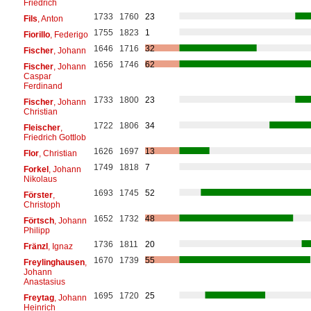
Friedrich
1733
1760
23
Fils
, Anton
1755
1823
1
Fiorillo
, Federigo
1646
1716
32
Fischer
, Johann
1656
1746
62
Fischer
, Johann
Caspar
Ferdinand
1733
1800
23
Fischer
, Johann
Christian
1722
1806
34
Fleischer
,
Friedrich Gottlob
1626
1697
13
Flor
, Christian
1749
1818
7
Forkel
, Johann
Nikolaus
1693
1745
52
Förster
,
Christoph
1652
1732
48
Förtsch
, Johann
Philipp
1736
1811
20
Fränzl
, Ignaz
1670
1739
55
Freylinghausen
,
Johann
Anastasius
1695
1720
25
Freytag
, Johann
Heinrich