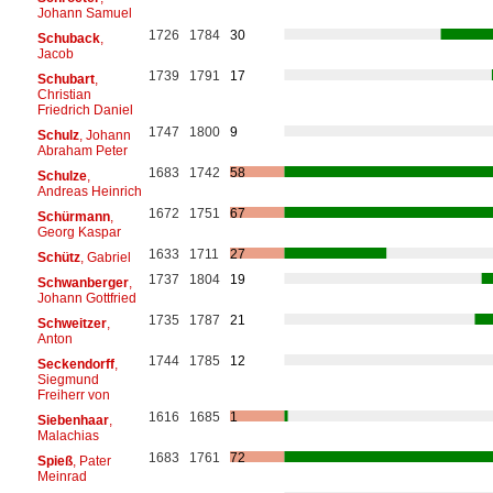
Johann Samuel
1726
1784
30
Schuback
,
Jacob
1739
1791
17
Schubart
,
Christian
Friedrich Daniel
1747
1800
9
Schulz
, Johann
Abraham Peter
1683
1742
58
Schulze
,
Andreas Heinrich
1672
1751
67
Schürmann
,
Georg Kaspar
1633
1711
27
Schütz
, Gabriel
1737
1804
19
Schwanberger
,
Johann Gottfried
1735
1787
21
Schweitzer
,
Anton
1744
1785
12
Seckendorff
,
Siegmund
Freiherr von
1616
1685
1
Siebenhaar
,
Malachias
1683
1761
72
Spieß
, Pater
Meinrad