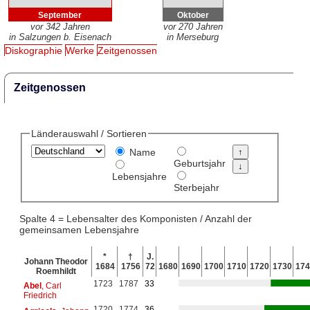
September
Oktober
vor 342 Jahren
vor 270 Jahren
in Salzungen b. Eisenach
in Merseburg
Diskographie
Werke
Zeitgenossen
Zeitgenossen
Länderauswahl / Sortieren
Name
Geburtsjahr
Lebensjahre
Sterbejahr
Spalte 4 = Lebensalter des Komponisten / Anzahl der
gemeinsamen Lebensjahre
*
†
J.
Johann Theodor
1684
1756
72
1680
1690
1700
1710
1720
1730
174
Roemhildt
1723
1787
33
Abel
, Carl
Friedrich
1720
1774
36