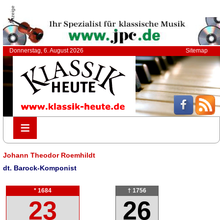
Anzeige
Donnerstag, 6. August 2026
Sitemap
≡
≡
Johann Theodor Roemhildt
dt. Barock-Komponist
* 1684
† 1756
23
26