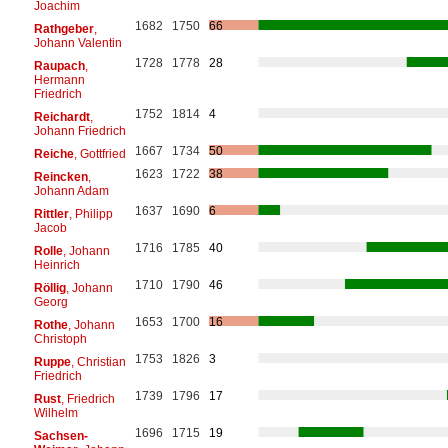
Joachim
1682
1750
66
Rathgeber
,
Johann Valentin
1728
1778
28
Raupach
,
Hermann
Friedrich
1752
1814
4
Reichardt
,
Johann Friedrich
1667
1734
50
Reiche
, Gottfried
1623
1722
38
Reincken
,
Johann Adam
1637
1690
6
Rittler
, Philipp
Jacob
1716
1785
40
Rolle
, Johann
Heinrich
1710
1790
46
Röllig
, Johann
Georg
1653
1700
16
Rothe
, Johann
Christoph
1753
1826
3
Ruppe
, Christian
Friedrich
1739
1796
17
Rust
, Friedrich
Wilhelm
1696
1715
19
Sachsen-