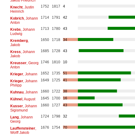
Jakob Friedrich
1752
1817
4
Knecht
, Justin
Heinrich
1714
1791
42
Kobrich
, Johann
Anton
1713
1780
43
Krebs
, Johann
Ludwig
1650
1718
34
Kremberg
,
Jakob
1685
1728
43
Kress
, Johann
Jakob
1746
1810
10
Kreusser
, Georg
Anton
1652
1735
51
Krieger
, Johann
1649
1725
41
Krieger
, Johann
Philipp
1660
1722
38
Kuhnau
, Johann
1645
1700
16
Kühnel
, August
1660
1727
43
Kusser
, Johann
Sigismund
1724
1798
32
Lang
, Johann
Georg
1676
1754
70
Lauffensteiner
,
Wolff Jakob