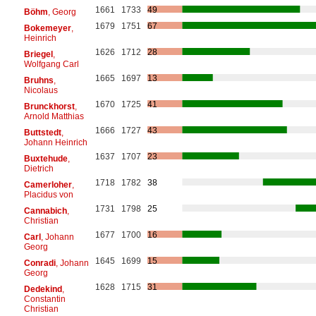
1661
1733
49
Böhm
, Georg
1679
1751
67
Bokemeyer
,
Heinrich
1626
1712
28
Briegel
,
Wolfgang Carl
1665
1697
13
Bruhns
,
Nicolaus
1670
1725
41
Brunckhorst
,
Arnold Matthias
1666
1727
43
Buttstedt
,
Johann Heinrich
1637
1707
23
Buxtehude
,
Dietrich
1718
1782
38
Camerloher
,
Placidus von
1731
1798
25
Cannabich
,
Christian
1677
1700
16
Carl
, Johann
Georg
1645
1699
15
Conradi
, Johann
Georg
1628
1715
31
Dedekind
,
Constantin
Christian