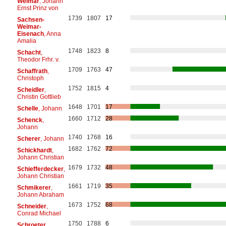
Weimar
, Johann
Ernst Prinz von
1739
1807
17
Sachsen-
Weimar-
Eisenach
, Anna
Amalia
1748
1823
8
Schacht
,
Theodor Frhr. v.
1709
1763
47
Schaffrath
,
Christoph
1752
1815
4
Scheidler
,
Christin Gottlieb
1648
1701
17
Schelle
, Johann
1660
1712
28
Schenck
,
Johann
1740
1768
16
Scherer
, Johann
1682
1762
72
Schickhardt
,
Johann Christian
1679
1732
48
Schiefferdecker
,
Johann Christian
1661
1719
35
Schmikerer
,
Johann Abraham
1673
1752
68
Schneider
,
Conrad Michael
1750
1788
6
Schroeter
,