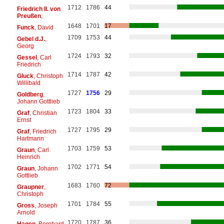
1712
1786
44
Friedrich II. von
Preußen
,
1648
1701
17
Funck
, David
1709
1753
44
Gebel d.J.
,
Georg
1724
1793
32
Gessel
, Carl
Friedrich
1714
1787
42
Gluck
, Christoph
Willibald
1727
1756
29
Goldberg
,
Johann Gottlieb
1723
1804
33
Graf
, Christian
Ernst
1727
1795
29
Graf
, Friedrich
Hartmann
1703
1759
53
Graun
, Carl
Heinrich
1702
1771
54
Graun
, Johann
Gottlieb
1683
1760
72
Graupner
,
Christoph
1701
1784
55
Gross
, Joseph
Arnold
1720
1787
36
Hagen
, Bernhard