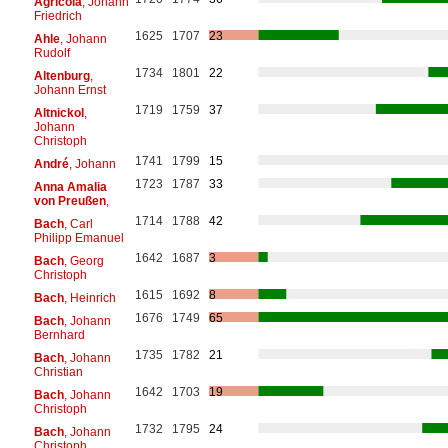
Agricola
, Johann
Friedrich
1625
1707
23
Ahle
, Johann
Rudolf
1734
1801
22
Altenburg
,
Johann Ernst
1719
1759
37
Altnickol
,
Johann
Christoph
1741
1799
15
André
, Johann
1723
1787
33
Anna Amalia
von Preußen
,
1714
1788
42
Bach
, Carl
Philipp Emanuel
1642
1687
3
Bach
, Georg
Christoph
1615
1692
8
Bach
, Heinrich
1676
1749
65
Bach
, Johann
Bernhard
1735
1782
21
Bach
, Johann
Christian
1642
1703
19
Bach
, Johann
Christoph
1732
1795
24
Bach
, Johann
Christoph