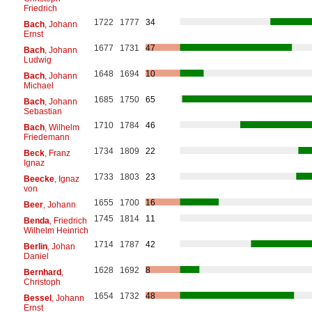
Friedrich
1722
1777
34
Bach
, Johann
Ernst
1677
1731
47
Bach
, Johann
Ludwig
1648
1694
10
Bach
, Johann
Michael
1685
1750
65
Bach
, Johann
Sebastian
1710
1784
46
Bach
, Wilhelm
Friedemann
1734
1809
22
Beck
, Franz
Ignaz
1733
1803
23
Beecke
, Ignaz
von
1655
1700
16
Beer
, Johann
1745
1814
11
Benda
, Friedrich
Wilhelm Heinrich
1714
1787
42
Berlin
, Johan
Daniel
1628
1692
8
Bernhard
,
Christoph
1654
1732
48
Bessel
, Johann
Ernst