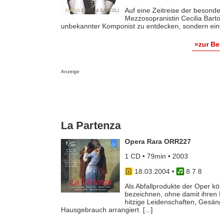
Auf eine Zeitreise der besond
Mezzosopranistin Cecilia Bartol
unbekannter Komponist zu entdecken, sondern eine 
»zur B
Anzeige
La Partenza
Opera Rara ORR227
1 CD • 79min • 2003
18.03.2004
•
8 7 8
Als Abfallprodukte der Oper k
bezeichnen, ohne damit ihren
hitzige Leidenschaften, Gesän
Hausgebrauch arrangiert. [...]