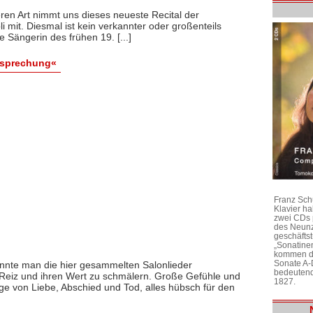
eren Art nimmt uns dieses neueste Recital der
i mit. Diesmal ist kein verkannter oder großenteils
Sängerin des frühen 19. [...]
esprechung«
Franz Sch
Klavier h
zwei CDs 
des Neunz
geschäftst
„Sonatine
kommen di
Sonate A-
önnte man die hier gesammelten Salonlieder
bedeutend
 Reiz und ihren Wert zu schmälern. Große Gefühle und
1827.
ge von Liebe, Abschied und Tod, alles hübsch für den