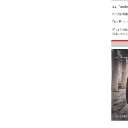
22. Niede
Kinderfüh
Die Best
Musikali
Saisonsta