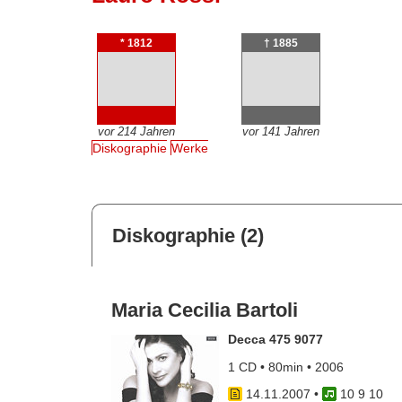
* 1812
† 1885
vor 214 Jahren
vor 141 Jahren
Diskographie
Werke
Diskographie (2)
Maria Cecilia Bartoli
Decca 475 9077
1 CD • 80min • 2006
14.11.2007
•
10 9 10