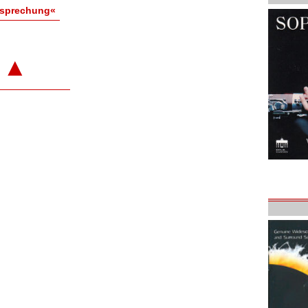
esprechung«
▲