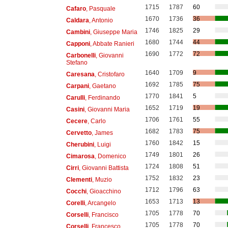
1715
1787
60
Cafaro
, Pasquale
1670
1736
36
Caldara
, Antonio
1746
1825
29
Cambini
, Giuseppe Maria
1680
1744
44
Capponi
, Abbate Ranieri
1690
1772
72
Carbonelli
, Giovanni
Stefano
1640
1709
9
Caresana
, Cristofaro
1692
1785
75
Carpani
, Gaetano
1770
1841
5
Carulli
, Ferdinando
1652
1719
19
Casini
, Giovanni Maria
1706
1761
55
Cecere
, Carlo
1682
1783
75
Cervetto
, James
1760
1842
15
Cherubini
, Luigi
1749
1801
26
Cimarosa
, Domenico
1724
1808
51
Cirri
, Giovanni Battista
1752
1832
23
Clementi
, Muzio
1712
1796
63
Cocchi
, Gioacchino
1653
1713
13
Corelli
, Arcangelo
1705
1778
70
Corselli
, Francisco
1705
1778
70
Corselli
, Francesco