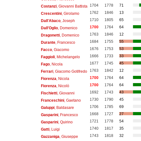
1704
1778
71
Costanzi
, Giovanni Battista
1762
1846
13
Crescentini
, Girolamo
1710
1805
65
Dall'Abaco
, Joseph
1700
1764
64
Dall'Oglio
, Domenico
1763
1846
12
Dragonetti
, Domenico
1684
1755
55
Durante
, Francesco
1676
1753
53
Facco
, Giacomo
1666
1733
33
Faggioli
, Michelangelo
1677
1745
45
Fago
, Nicola
1763
1842
12
Ferrari
, Giacomo Gotifredo
1700
1764
64
Fiorenza
, Nicola
1700
1764
64
Fiorenza
, Nicolò
1692
1743
43
Fischietti
, Giovanni
1730
1790
45
Franceschini
, Gaetano
1706
1785
69
Galuppi
, Baldasare
1668
1727
27
Gasparini
, Francesco
1721
1778
54
Gasparini
, Quirino
1740
1817
35
Gatti
, Luigi
1743
1818
32
Gazzaniga
, Giuseppe