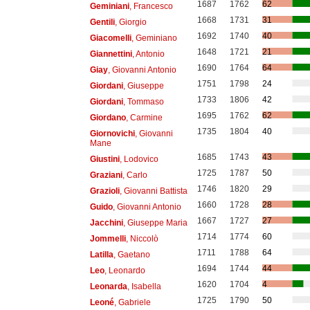
1687
1762
62
Geminiani
, Francesco
1668
1731
31
Gentili
, Giorgio
1692
1740
40
Giacomelli
, Geminiano
1648
1721
21
Giannettini
, Antonio
1690
1764
64
Giay
, Giovanni Antonio
1751
1798
24
Giordani
, Giuseppe
1733
1806
42
Giordani
, Tommaso
1695
1762
62
Giordano
, Carmine
1735
1804
40
Giornovichi
, Giovanni
Mane
1685
1743
43
Giustini
, Lodovico
1725
1787
50
Graziani
, Carlo
1746
1820
29
Grazioli
, Giovanni Battista
1660
1728
28
Guido
, Giovanni Antonio
1667
1727
27
Jacchini
, Giuseppe Maria
1714
1774
60
Jommelli
, Niccolò
1711
1788
64
Latilla
, Gaetano
1694
1744
44
Leo
, Leonardo
1620
1704
4
Leonarda
, Isabella
1725
1790
50
Leoné
, Gabriele