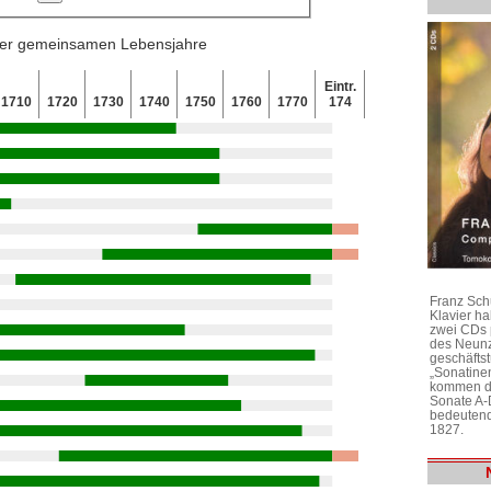
 der gemeinsamen Lebensjahre
Eintr.
1710
1720
1730
1740
1750
1760
1770
174
Franz Sch
Klavier h
zwei CDs 
des Neunz
geschäftst
„Sonatine
kommen di
Sonate A-
bedeutend
1827.