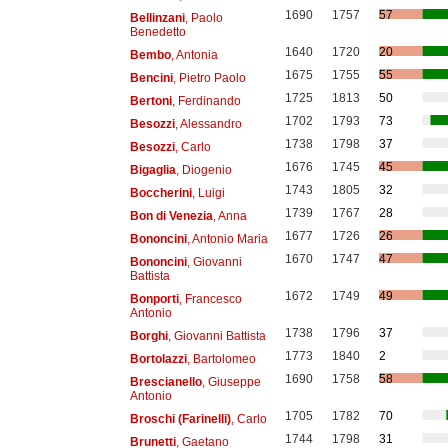
1690
1757
57
Bellinzani
, Paolo
Benedetto
1640
1720
20
Bembo
, Antonia
1675
1755
55
Bencini
, Pietro Paolo
1725
1813
50
Bertoni
, Ferdinando
1702
1793
73
Besozzi
, Alessandro
1738
1798
37
Besozzi
, Carlo
1676
1745
45
Bigaglia
, Diogenio
1743
1805
32
Boccherini
, Luigi
1739
1767
28
Bon di Venezia
, Anna
1677
1726
26
Bononcini
, Antonio Maria
1670
1747
47
Bononcini
, Giovanni
Battista
1672
1749
49
Bonporti
, Francesco
Antonio
1738
1796
37
Borghi
, Giovanni Battista
1773
1840
2
Bortolazzi
, Bartolomeo
1690
1758
58
Brescianello
, Giuseppe
Antonio
1705
1782
70
Broschi (Farinelli)
, Carlo
1744
1798
31
Brunetti
, Gaetano