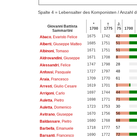
Spalte 4 = Lebensalter des Komponisten / Anzahl
*
†
J.
Giovanni Battista
1700
1775
75
1700
Sammartini
1675
1742
42
Abaco
, Evaristo Felice
1685
1751
51
Alberti
, Giuseppe Matteo
1671
1751
51
Albinoni
, Tomaso
1671
1708
8
Aldrovandini
, Giuseppe
1747
1798
28
Alessandri
, Felice
1727
1797
48
Anfossi
, Pasquale
1709
1770
61
Araia
, Francesco
1619
1701
1
Arresti
, Giulio Cesare
1697
1744
44
Arrigoni
, Carlo
1698
1771
71
Auletta
, Pietro
1723
1753
30
Auletta
, Domenico
1670
1756
56
Avitrano
, Giuseppe
1680
1768
68
Baldassare
, Pietro
1718
1777
57
Barbella
, Emanuele
1690
1772
72
Barsanti
, Francesco