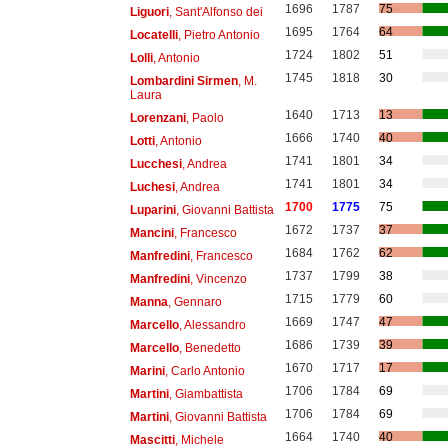
1696
1787
75
Liguori
, Sant'Alfonso dei
1695
1764
64
Locatelli
, Pietro Antonio
1724
1802
51
Lolli
, Antonio
1745
1818
30
Lombardini Sirmen
, M.
Laura
1640
1713
13
Lorenzani
, Paolo
1666
1740
40
Lotti
, Antonio
1741
1801
34
Lucchesi
, Andrea
1741
1801
34
Luchesi
, Andrea
1700
1775
75
Luparini
, Giovanni Battista
1672
1737
37
Mancini
, Francesco
1684
1762
62
Manfredini
, Francesco
1737
1799
38
Manfredini
, Vincenzo
1715
1779
60
Manna
, Gennaro
1669
1747
47
Marcello
, Alessandro
1686
1739
39
Marcello
, Benedetto
1670
1717
17
Marini
, Carlo Antonio
1706
1784
69
Martini
, Giambattista
1706
1784
69
Martini
, Giovanni Battista
1664
1740
40
Mascitti
, Michele