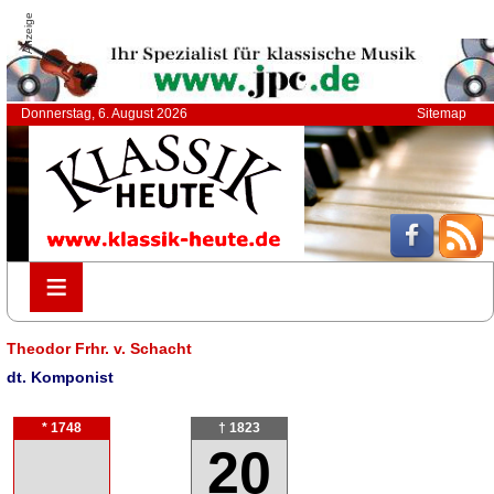
Anzeige
Donnerstag, 6. August 2026
Sitemap
≡
≡
Theodor Frhr. v. Schacht
dt. Komponist
* 1748
† 1823
20