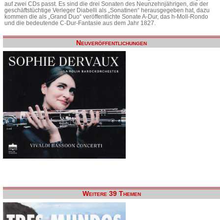
auf zwei CDs passt. Es sind die drei Sonaten des Neunzehnjährigen, die der
geschäftstüchtige Verleger Diabelli als „Sonatinen“ herausgegeben hat, dazu
kommen die als „Grand Duo“ veröffentlichte Sonate A-Dur, das h-Moll-Rondo
und die bedeutende C-Dur-Fantasie aus dem Jahr 1827.
Neuveröffentlichungen
Weitere 39 Themen