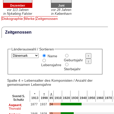
Dezember
Juni
vor 113 Jahren
vor 28 Jahren
in Nykøbing Falster
in København
Diskographie
Werke
Zeitgenossen
Zeitgenossen
Länderauswahl / Sortieren
Name
Geburtsjahr
Lebensjahre
Sterbejahr
Spalte 4 = Lebensalter des Komponisten / Anzahl der
gemeinsamen Lebensjahre
*
†
J.
Svend S.
1913
1998
85
1910
1920
1930
1940
1950
1960
1970
Schultz
1877
1937
24
Aagaard
,
Thorvald
1846
1928
15