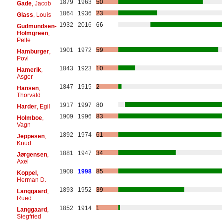
1879
1963
50
Gade
, Jacob
1864
1936
23
Glass
, Louis
1932
2016
66
Gudmundsen-
Holmgreen
,
Pelle
1901
1972
59
Hamburger
,
Povl
1843
1923
10
Hamerik
,
Asger
1847
1915
2
Hansen
,
Thorvald
1917
1997
80
Harder
, Egil
1909
1996
83
Holmboe
,
Vagn
1892
1974
61
Jeppesen
,
Knud
1881
1947
34
Jørgensen
,
Axel
1908
1998
85
Koppel
,
Herman D.
1893
1952
39
Langgaard
,
Rued
1852
1914
1
Langgaard
,
Siegfried