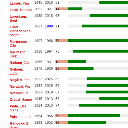
1945
2018
53
Larsen
, Kim
1852
1927
14
Laub
, Thomas
1935
2018
63
Lorentzen
,
Bent
1927
1998
71
Lund
Christiansen
,
Asger
1907
1986
73
Mortensen
,
Otto
1918
1994
76
Neumann
,
Ulrik
1865
1931
18
Nielsen
, Carl
1876
1939
26
Nielsen
,
Ludolf
1932
2025
66
Nøgård
, Per
1932
2025
66
Nørgård
, Per
1931
2019
67
Nørholm
, Ib
1945
2013
53
Ørvad
, Hanne
1924
2016
74
Pade
, Else
Marie
1884
1966
53
Pals
, Leopold
1893
1952
39
Ranggaard
,
Rued