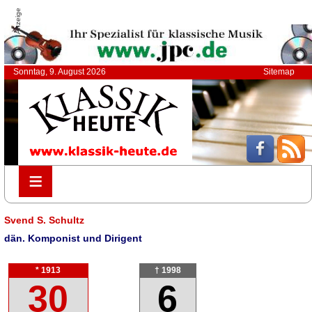
Anzeige
Sonntag, 9. August 2026
Sitemap
≡
≡
Svend S. Schultz
dän. Komponist und Dirigent
* 1913
† 1998
30
6