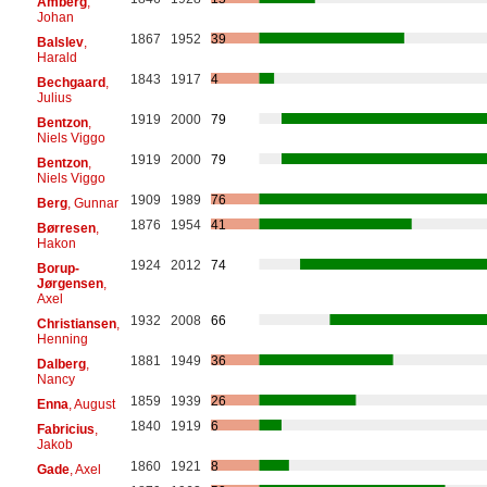
Amberg
,
Johan
1867
1952
39
Balslev
,
Harald
1843
1917
4
Bechgaard
,
Julius
1919
2000
79
Bentzon
,
Niels Viggo
1919
2000
79
Bentzon
,
Niels Viggo
1909
1989
76
Berg
, Gunnar
1876
1954
41
Børresen
,
Hakon
1924
2012
74
Borup-
Jørgensen
,
Axel
1932
2008
66
Christiansen
,
Henning
1881
1949
36
Dalberg
,
Nancy
1859
1939
26
Enna
, August
1840
1919
6
Fabricius
,
Jakob
1860
1921
8
Gade
, Axel