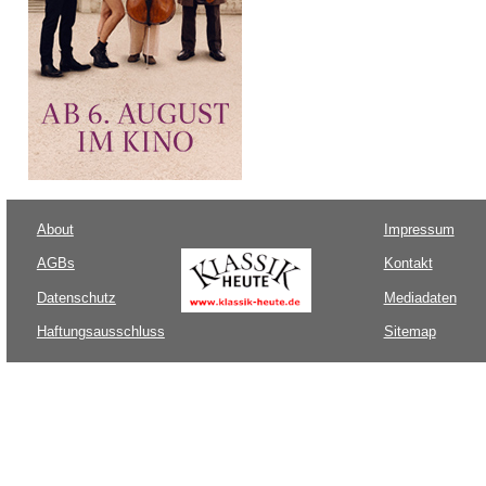
About
Impressum
AGBs
Kontakt
Datenschutz
Mediadaten
Haftungsausschluss
Sitemap