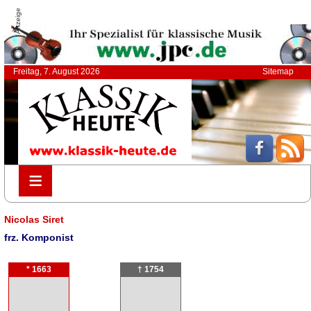
Anzeige
Freitag, 7. August 2026
Sitemap
≡
≡
Nicolas Siret
frz. Komponist
* 1663
† 1754