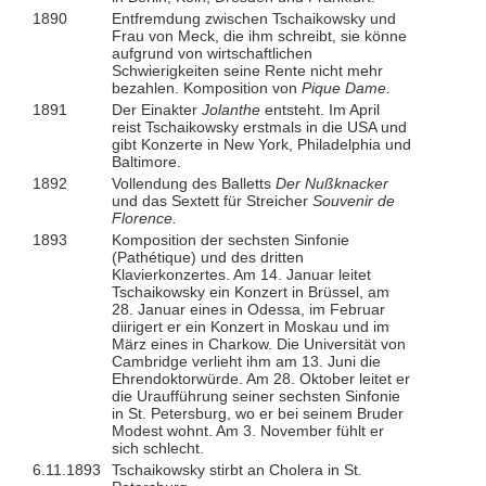
1890
Entfremdung zwischen Tschaikowsky und
Frau von Meck, die ihm schreibt, sie könne
aufgrund von wirtschaftlichen
Schwierigkeiten seine Rente nicht mehr
bezahlen. Komposition von
Pique Dame.
1891
Der Einakter
Jolanthe
entsteht. Im April
reist Tschaikowsky erstmals in die USA und
gibt Konzerte in New York, Philadelphia und
Baltimore.
1892
Vollendung des Balletts
Der Nußknacker
und das Sextett für Streicher
Souvenir de
Florence.
1893
Komposition der sechsten Sinfonie
(Pathétique) und des dritten
Klavierkonzertes. Am 14. Januar leitet
Tschaikowsky ein Konzert in Brüssel, am
28. Januar eines in Odessa, im Februar
diirigert er ein Konzert in Moskau und im
März eines in Charkow. Die Universität von
Cambridge verlieht ihm am 13. Juni die
Ehrendoktorwürde. Am 28. Oktober leitet er
die Uraufführung seiner sechsten Sinfonie
in St. Petersburg, wo er bei seinem Bruder
Modest wohnt. Am 3. November fühlt er
sich schlecht.
6.11.1893
Tschaikowsky stirbt an Cholera in St.