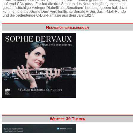
auf zwei CDs passt. Es sind die drei Sonaten des Neunzehnjährigen, die der
geschäftstüchtige Verleger Diabelli als „Sonatinen“ herausgegeben hat, dazu
kommen die als „Grand Duo“ veröffentlichte Sonate A-Dur, das h-Moll-Rondo
und die bedeutende C-Dur-Fantasie aus dem Jahr 1827.
Neuveröffentlichungen
Weitere 39 Themen