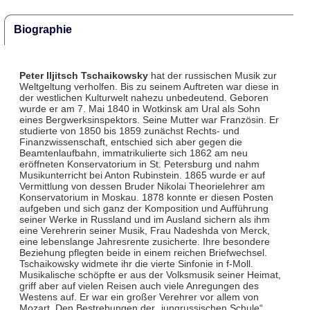
Biographie
Peter Iljitsch Tschaikowsky
hat der russischen Musik zur
Weltgeltung verholfen. Bis zu seinem Auftreten war diese in
der westlichen Kulturwelt nahezu unbedeutend. Geboren
wurde er am 7. Mai 1840 in Wotkinsk am Ural als Sohn
eines Bergwerksinspektors. Seine Mutter war Französin. Er
studierte von 1850 bis 1859 zunächst Rechts- und
Finanzwissenschaft, entschied sich aber gegen die
Beamtenlaufbahn, immatrikulierte sich 1862 am neu
eröffneten Konservatorium in St. Petersburg und nahm
Musikunterricht bei Anton Rubinstein. 1865 wurde er auf
Vermittlung von dessen Bruder Nikolai Theorielehrer am
Konservatorium in Moskau. 1878 konnte er diesen Posten
aufgeben und sich ganz der Komposition und Aufführung
seiner Werke in Russland und im Ausland sichern als ihm
eine Verehrerin seiner Musik, Frau Nadeshda von Merck,
eine lebenslange Jahresrente zusicherte. Ihre besondere
Beziehung pflegten beide in einem reichen Briefwechsel.
Tschaikowsky widmete ihr die vierte Sinfonie in f-Moll.
Musikalische schöpfte er aus der Volksmusik seiner Heimat,
griff aber auf vielen Reisen auch viele Anregungen des
Westens auf. Er war ein großer Verehrer vor allem von
Mozart. Den Bestrebungen der „jungrussischen Schule“