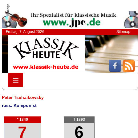
Anzeige
Freitag, 7. August 2026
Sitemap
≡
≡
Peter Tschaikowsky
russ. Komponist
* 1840
† 1893
7
6