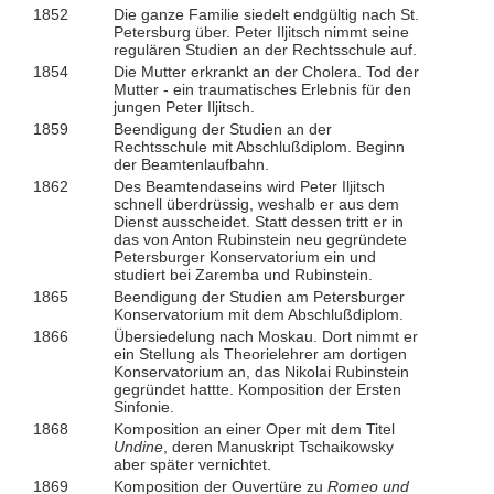
1852
Die ganze Familie siedelt endgültig nach St.
Petersburg über. Peter Iljitsch nimmt seine
regulären Studien an der Rechtsschule auf.
1854
Die Mutter erkrankt an der Cholera. Tod der
Mutter - ein traumatisches Erlebnis für den
jungen Peter Iljitsch.
1859
Beendigung der Studien an der
Rechtsschule mit Abschlußdiplom. Beginn
der Beamtenlaufbahn.
1862
Des Beamtendaseins wird Peter Iljitsch
schnell überdrüssig, weshalb er aus dem
Dienst ausscheidet. Statt dessen tritt er in
das von Anton Rubinstein neu gegründete
Petersburger Konservatorium ein und
studiert bei Zaremba und Rubinstein.
1865
Beendigung der Studien am Petersburger
Konservatorium mit dem Abschlußdiplom.
1866
Übersiedelung nach Moskau. Dort nimmt er
ein Stellung als Theorielehrer am dortigen
Konservatorium an, das Nikolai Rubinstein
gegründet hattte. Komposition der Ersten
Sinfonie.
1868
Komposition an einer Oper mit dem Titel
Undine
, deren Manuskript Tschaikowsky
aber später vernichtet.
1869
Komposition der Ouvertüre zu
Romeo und