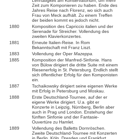
Lehrtätigkeit am Konservatorium, um mehr
Zeit zum Komponieren zu haben. Ende des
Jahres Reise nach Florenz, wo sich auch
Frau von Meck aufhält. Zu einem Treffen
der beiden kommt es jedoch nicht.
1880
Komposition des Capriccio italien und der
Serenade für Streicher. Vollendung des
zweiten Klavierkonzertes.
1881
Erneute Italien-Reise. In Rom
Bekanntschaft mit Franz Liszt.
1883
Vollendung der Oper
Mazeppa.
1885
Komposition der Manfred-Sinfonie. Hans
von Bülow dirigiert die dritte Suite mit einem
Riesenerfolg in St. Petersburg. Endlich stellt
sich öffentlicher Erfolg für den Komponisten
ein.
1887
Tschaikowsky dirigiert seine eigenen Werke
mit Erfolg in Petersburg und Moskau.
1888
Erste Deutschland-Tournee, auf der er
eigene Werke dirigiert. U.a. gibt er
Konzerte in Leipzig, Nürnberg, Berlin aber
auch in Prag und London. Enstehung der
fünften Sinfonie und der Fantasie-
Ouvertüre zu Hamlet.
1889
Vollendung des Balletts Dornröschen.
Zweite Deutschland-Tournee mit Konzerten
in Berlin, Köln, Dresden und Frankfurt.