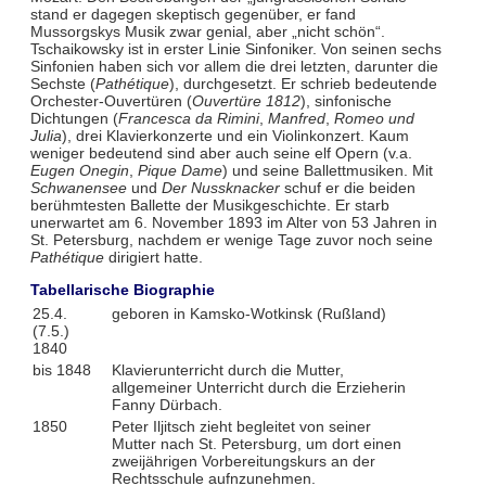
stand er dagegen skeptisch gegenüber, er fand
Mussorgskys Musik zwar genial, aber „nicht schön“.
Tschaikowsky ist in erster Linie Sinfoniker. Von seinen sechs
Sinfonien haben sich vor allem die drei letzten, darunter die
Sechste (
Pathétique
), durchgesetzt. Er schrieb bedeutende
Orchester-Ouvertüren (
Ouvertüre 1812
), sinfonische
Dichtungen (
Francesca da Rimini
,
Manfred
,
Romeo und
Julia
), drei Klavierkonzerte und ein Violinkonzert. Kaum
weniger bedeutend sind aber auch seine elf Opern (v.a.
Eugen Onegin
,
Pique Dame
) und seine Ballettmusiken. Mit
Schwanensee
und
Der Nussknacker
schuf er die beiden
berühmtesten Ballette der Musikgeschichte. Er starb
unerwartet am 6. November 1893 im Alter von 53 Jahren in
St. Petersburg, nachdem er wenige Tage zuvor noch seine
Pathétique
dirigiert hatte.
Tabellarische Biographie
25.4.
geboren in Kamsko-Wotkinsk (Rußland)
(7.5.)
1840
bis 1848
Klavierunterricht durch die Mutter,
allgemeiner Unterricht durch die Erzieherin
Fanny Dürbach.
1850
Peter Iljitsch zieht begleitet von seiner
Mutter nach St. Petersburg, um dort einen
zweijährigen Vorbereitungskurs an der
Rechtsschule aufnzunehmen.