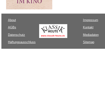
About
Impressum
AGBs
Kontakt
Datenschutz
Mediadaten
Haftungsausschluss
Sitemap