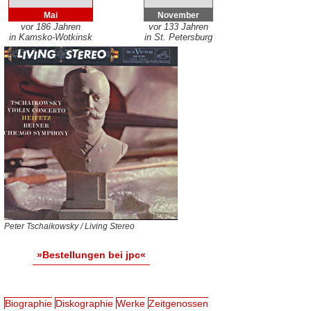
Mai
November
vor 186 Jahren
vor 133 Jahren
in Kamsko-Wotkinsk
in St. Petersburg
Peter Tschaikowsky / Living Stereo
»Bestellungen bei jpc«
Biographie
Diskographie
Werke
Zeitgenossen