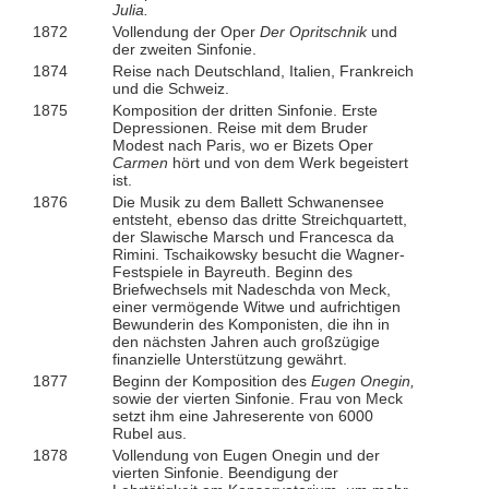
Julia.
1872
Vollendung der Oper
Der Opritschnik
und
der zweiten Sinfonie.
1874
Reise nach Deutschland, Italien, Frankreich
und die Schweiz.
1875
Komposition der dritten Sinfonie. Erste
Depressionen. Reise mit dem Bruder
Modest nach Paris, wo er Bizets Oper
Carmen
hört und von dem Werk begeistert
ist.
1876
Die Musik zu dem Ballett Schwanensee
entsteht, ebenso das dritte Streichquartett,
der Slawische Marsch und Francesca da
Rimini. Tschaikowsky besucht die Wagner-
Festspiele in Bayreuth. Beginn des
Briefwechsels mit Nadeschda von Meck,
einer vermögende Witwe und aufrichtigen
Bewunderin des Komponisten, die ihn in
den nächsten Jahren auch großzügige
finanzielle Unterstützung gewährt.
1877
Beginn der Komposition des
Eugen Onegin,
sowie der vierten Sinfonie. Frau von Meck
setzt ihm eine Jahreserente von 6000
Rubel aus.
1878
Vollendung von Eugen Onegin und der
vierten Sinfonie. Beendigung der