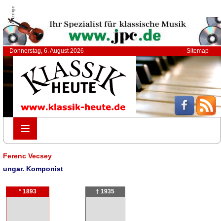
Anzeige
Donnerstag, 6. August 2026
Sitemap
≡
≡
Ferenc Vecsey
ungar. Komponist
* 1893
† 1935