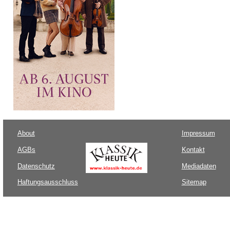
About
Impressum
AGBs
Kontakt
Datenschutz
Mediadaten
Haftungsausschluss
Sitemap