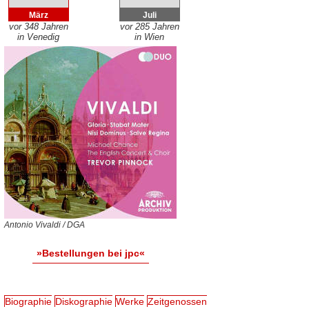
März
Juli
vor 348 Jahren
vor 285 Jahren
in Venedig
in Wien
Antonio Vivaldi / DGA
»Bestellungen bei jpc«
Biographie
Diskographie
Werke
Zeitgenossen