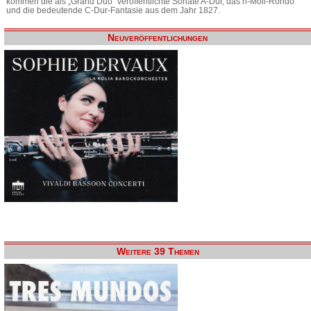
kommen die als „Grand Duo“ veröffentlichte Sonate A-Dur, das h-Moll-Rondo
und die bedeutende C-Dur-Fantasie aus dem Jahr 1827.
Neuveröffentlichungen
Weitere 39 Themen