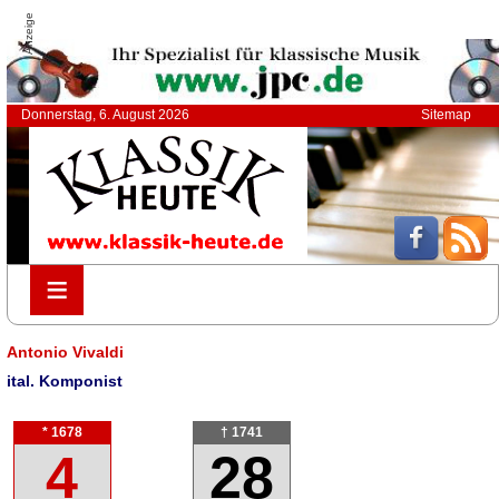
Anzeige
Donnerstag, 6. August 2026
Sitemap
≡
≡
Antonio Vivaldi
ital. Komponist
* 1678
† 1741
4
28