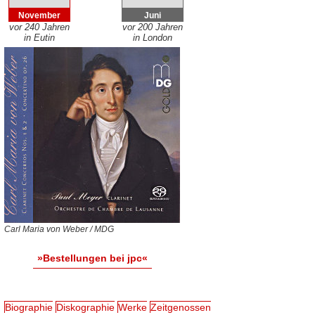
November
Juni
vor 240 Jahren
vor 200 Jahren
in Eutin
in London
Carl Maria von Weber / MDG
»Bestellungen bei jpc«
Biographie
Diskographie
Werke
Zeitgenossen