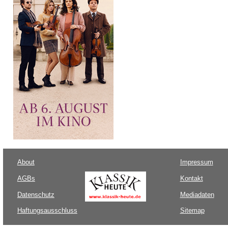
About
Impressum
AGBs
Kontakt
Datenschutz
Mediadaten
Haftungsausschluss
Sitemap