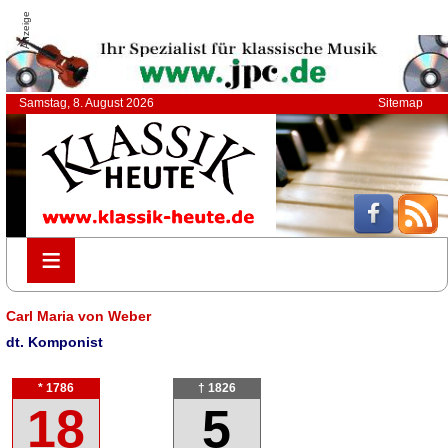
Anzeige
Samstag, 8. August 2026
Sitemap
≡
≡
Carl Maria von Weber
dt. Komponist
* 1786
† 1826
18
5