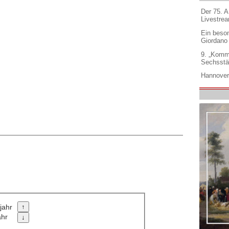
Der 75. 
Livestre
Ein beso
Giordano
9. „Komm
Sechsstä
Hannover
jahr
ahr