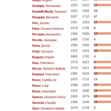
Notari
, Angelo
1555
1633
17
Orologio
, Alessandro
1620
1669
49
Pandolfi-Mealli
, Giovanni
1637
1710
47
Pasquini
, Bernardo
1561
1633
17
Peri
, Jacopo
1678
1760
6
Piani
, Giovanni Antonio
1566
1638
22
Piccinini
, Alessandro
1680
1750
4
Porsile
, Giuseppe
1585
1630
14
Porta
, Ercole
1575
1626
10
Priuli
, Giovanni
1680
1750
4
Ragazzi
, Angelo
1574
1621
5
Rasi
, Francesco
1570
1621
5
Riccio
, Giovanni Battista
1585
1626
10
Rognoni
, Francesco
1670
1710
14
Rossi
, Camilla de
1598
1653
37
Rossi
, Luigi
1570
1630
14
Rossi
, Salomone
1600
1679
63
Sances
, Giovanni Felice
1586
1630
14
Saracini
, Claudio
1679
1744
5
Sarri
, Domenico Natale