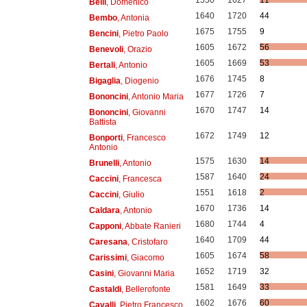
1550
1627
11
Belli
, Domenico
1640
1720
44
Bembo
, Antonia
1675
1755
9
Bencini
, Pietro Paolo
1605
1672
56
Benevoli
, Orazio
1605
1669
53
Bertali
, Antonio
1676
1745
8
Bigaglia
, Diogenio
1677
1726
7
Bononcini
, Antonio Maria
1670
1747
14
Bononcini
, Giovanni
Battista
1672
1749
12
Bonporti
, Francesco
Antonio
1575
1630
14
Brunelli
, Antonio
1587
1640
24
Caccini
, Francesca
1551
1618
2
Caccini
, Giulio
1670
1736
14
Caldara
, Antonio
1680
1744
4
Capponi
, Abbate Ranieri
1640
1709
44
Caresana
, Cristofaro
1605
1674
58
Carissimi
, Giacomo
1652
1719
32
Casini
, Giovanni Maria
1581
1649
33
Castaldi
, Bellerofonte
1602
1676
60
Cavalli
, Pietro Francesco