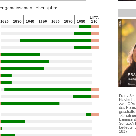
 der gemeinsamen Lebensjahre
Eintr.
1620
1630
1640
1650
1660
1670
1680
140
Franz Sch
Klavier h
zwei CDs 
des Neunz
geschäftst
„Sonatine
kommen di
Sonate A-
bedeutend
1827.