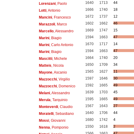
1640
1713
44
Lorenzani
, Paolo
1666
1740
18
Lotti
, Antonio
1672
1737
12
Mancini
, Francesco
1602
1662
46
Marazzoli
, Marco
1669
1747
15
Marcello
, Alessandro
1594
1663
47
Marini
, Biagio
1670
1717
14
Marini
, Carlo Antonio
1594
1663
47
Marini
, Biagio
1664
1740
20
Mascitti
, Michele
1650
1709
34
Matteis
, Nicola
1565
1627
11
Mayone
, Ascanio
1597
1646
30
Mazzocchi
, Virgilio
1592
1665
49
Mazzocchi
, Domenico
1639
1703
45
Melani
, Alessandro
1595
1665
49
Merula
, Tarquinio
1567
1643
27
Monteverdi
, Claudio
1640
1706
44
Moratelli
, Sebastiano
1680
1742
4
Mossi
, Giovanni
1550
1618
2
Nenna
, Pomponio
1566
1663
47