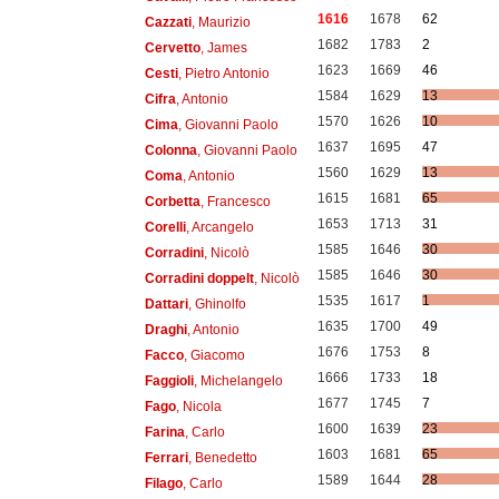
1616
1678
62
Cazzati
, Maurizio
1682
1783
2
Cervetto
, James
1623
1669
46
Cesti
, Pietro Antonio
1584
1629
13
Cifra
, Antonio
1570
1626
10
Cima
, Giovanni Paolo
1637
1695
47
Colonna
, Giovanni Paolo
1560
1629
13
Coma
, Antonio
1615
1681
65
Corbetta
, Francesco
1653
1713
31
Corelli
, Arcangelo
1585
1646
30
Corradini
, Nicolò
1585
1646
30
Corradini doppelt
, Nicolò
1535
1617
1
Dattari
, Ghinolfo
1635
1700
49
Draghi
, Antonio
1676
1753
8
Facco
, Giacomo
1666
1733
18
Faggioli
, Michelangelo
1677
1745
7
Fago
, Nicola
1600
1639
23
Farina
, Carlo
1603
1681
65
Ferrari
, Benedetto
1589
1644
28
Filago
, Carlo