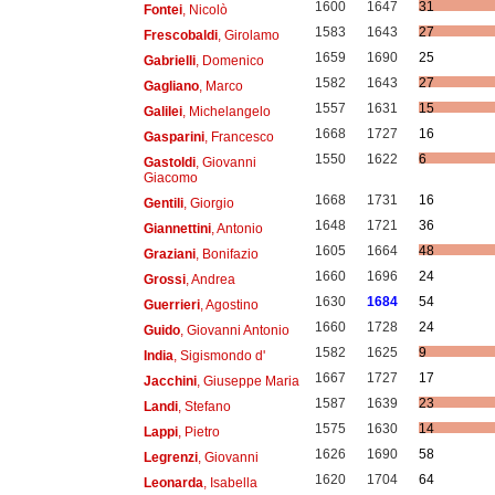
1600
1647
31
Fontei
, Nicolò
1583
1643
27
Frescobaldi
, Girolamo
1659
1690
25
Gabrielli
, Domenico
1582
1643
27
Gagliano
, Marco
1557
1631
15
Galilei
, Michelangelo
1668
1727
16
Gasparini
, Francesco
1550
1622
6
Gastoldi
, Giovanni
Giacomo
1668
1731
16
Gentili
, Giorgio
1648
1721
36
Giannettini
, Antonio
1605
1664
48
Graziani
, Bonifazio
1660
1696
24
Grossi
, Andrea
1630
1684
54
Guerrieri
, Agostino
1660
1728
24
Guido
, Giovanni Antonio
1582
1625
9
India
, Sigismondo d'
1667
1727
17
Jacchini
, Giuseppe Maria
1587
1639
23
Landi
, Stefano
1575
1630
14
Lappi
, Pietro
1626
1690
58
Legrenzi
, Giovanni
1620
1704
64
Leonarda
, Isabella