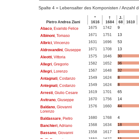
Spalte 4 = Lebensalter des Komponisten / Anzahl
*
†
J.
Pietro Andrea Ziani
1616
1684
68
1610
1675
1742
9
Abaco
, Evaristo Felice
1671
1751
13
Albinoni
, Tomaso
1631
1696
53
Albrici
, Vincenzo
1671
1708
13
Aldrovandini
, Giuseppe
1575
1646
30
Aleotti
, Vittoria
1582
1652
36
Allegri
, Gregorio
1567
1648
32
Allegri
, Lorenzo
1549
1624
8
Antagnati
, Costanzo
1549
1624
8
Antegnati
, Costanzo
1619
1701
65
Arresti
, Giulio Cesare
1670
1756
14
Avitrano
, Giuseppe
1576
1660
44
Baldano
, Giovanni
Lorenzo
1680
1768
4
Baldassare
, Pietro
1568
1634
18
Banchieri
, Adriano
1558
1617
1
Bassano
, Giovanni