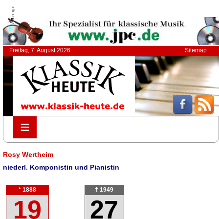
Anzeige
Freitag, 7. August 2026
Sitemap
≡
≡
Rosy Wertheim
niederl. Komponistin und Pianistin
* 1888
† 1949
19
27