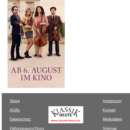
About
Impressum
AGBs
Kontakt
Datenschutz
Mediadaten
Haftungsausschluss
Sitemap