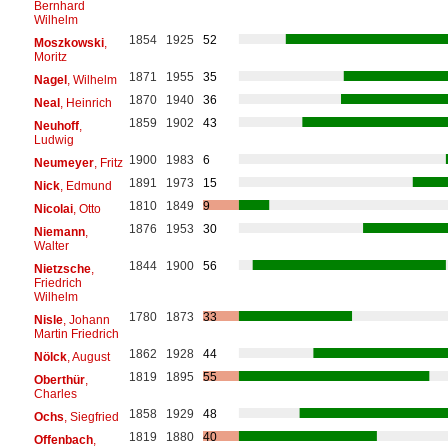
Bernhard
Wilhelm
1854
1925
52
Moszkowski
,
Moritz
1871
1955
35
Nagel
, Wilhelm
1870
1940
36
Neal
, Heinrich
1859
1902
43
Neuhoff
,
Ludwig
1900
1983
6
Neumeyer
, Fritz
1891
1973
15
Nick
, Edmund
1810
1849
9
Nicolai
, Otto
1876
1953
30
Niemann
,
Walter
1844
1900
56
Nietzsche
,
Friedrich
Wilhelm
1780
1873
33
Nisle
, Johann
Martin Friedrich
1862
1928
44
Nölck
, August
1819
1895
55
Oberthür
,
Charles
1858
1929
48
Ochs
, Siegfried
1819
1880
40
Offenbach
,