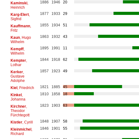
1886
1946
20
Kaminski
,
Heinrich
1877
1933
29
Karg-Elert
,
Sigfrid
1855
1934
51
Kauffmann
,
Fritz
1863
1932
43
Kaun
, Hugo
Wilhelm
1895
1991
11
Kempff
,
Wilhelm
1844
1918
62
Kempter
,
Lothar
1857
1923
49
Kerker
,
Gustave
Adolphe
1821
1885
45
Kiel
, Friedrich
1810
1858
18
Kinkel
,
Johanna
1823
1903
63
Kirchner
,
Theodor
Fürchtegott
1848
1907
58
Kistler
, Cyrill
1846
1901
55
Kleinmichel
,
Richard