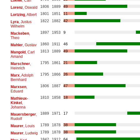
Loewe
, Carl
1806
1889
49
Lorenz
, Oswald
1801
1851
11
Lortzing
, Albert
1822
1882
42
Lyra
, Justus
Wilhelm
1897
1953
9
Mackeben
,
Theo
1860
1911
46
Mahler
, Gustav
1813
1889
49
Mangold
, Carl
Amand
1795
1861
21
Marschner
,
Heinrich
1795
1866
26
Marx
, Adolph
Bernhard
1806
1887
47
Marxsen
,
Eduard
1810
1858
18
Mathieux-
Kinkel
,
Johanna
1889
1971
17
Mauersberger
,
Rudolf
1789
1878
38
Maurer
, Louis
1789
1878
38
Maurer
, Ludwig
1842
1912
64