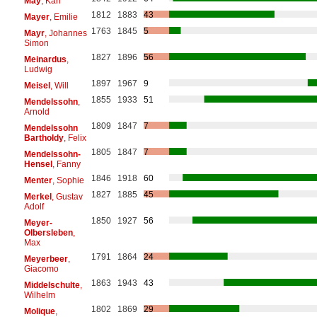
May
, Karl
1812
1883
43
Mayer
, Emilie
1763
1845
5
Mayr
, Johannes
Simon
1827
1896
56
Meinardus
,
Ludwig
1897
1967
9
Meisel
, Will
1855
1933
51
Mendelssohn
,
Arnold
1809
1847
7
Mendelssohn
Bartholdy
, Felix
1805
1847
7
Mendelssohn-
Hensel
, Fanny
1846
1918
60
Menter
, Sophie
1827
1885
45
Merkel
, Gustav
Adolf
1850
1927
56
Meyer-
Olbersleben
,
Max
1791
1864
24
Meyerbeer
,
Giacomo
1863
1943
43
Middelschulte
,
Wilhelm
1802
1869
29
Molique
,