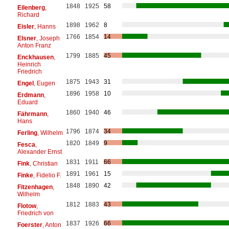
1848
1925
58
Eilenberg
,
Richard
1898
1962
8
Eisler
, Hanns
1766
1854
14
Elsner
, Joseph
Anton Franz
1799
1885
45
Enckhausen
,
Heinrich
Friedrich
1875
1943
31
Engel
, Eugen
1896
1958
10
Erdmann
,
Eduard
1860
1940
46
Fährmann
,
Hans
1796
1874
34
Ferling
, Wilhelm
1820
1849
9
Fesca
,
Alexander Ernst
1831
1911
66
Fink
, Christian
1891
1961
15
Finke
, Fidelio F.
1848
1890
42
Fitzenhagen
,
Wilhelm
1812
1883
43
Flotow
,
Friedrich von
1837
1926
66
Foerster
, Anton