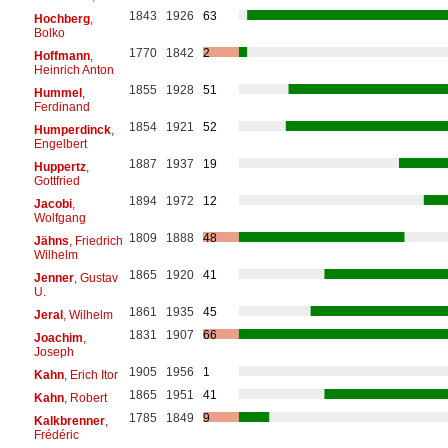
1843
1926
63
Hochberg
,
Bolko
1770
1842
2
Hoffmann
,
Heinrich Anton
1855
1928
51
Hummel
,
Ferdinand
1854
1921
52
Humperdinck
,
Engelbert
1887
1937
19
Huppertz
,
Gottfried
1894
1972
12
Jacobi
,
Wolfgang
1809
1888
48
Jähns
, Friedrich
Wilhelm
1865
1920
41
Jenner
, Gustav
U.
1861
1935
45
Jeral
, Wilhelm
1831
1907
66
Joachim
,
Joseph
1905
1956
1
Kahn
, Erich Itor
1865
1951
41
Kahn
, Robert
1785
1849
9
Kalkbrenner
,
Frédéric