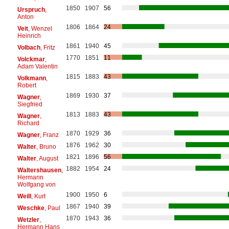
1850
1907
56
Urspruch
,
Anton
1806
1864
24
Veit
, Wenzel
Heinrich
1861
1940
45
Volbach
, Fritz
1770
1851
11
Volckmar
,
Adam Valentin
1815
1883
43
Volkmann
,
Robert
1869
1930
37
Wagner
,
Siegfried
1813
1883
43
Wagner
,
Richard
1870
1929
36
Wagner
, Franz
1876
1962
30
Walter
, Bruno
1821
1896
56
Walter
, August
1882
1954
24
Waltershausen
,
Hermann
Wolfgang von
1900
1950
6
Weill
, Kurt
1867
1940
39
Weschke
, Paul
1870
1943
36
Wetzler
,
Hermann Hans