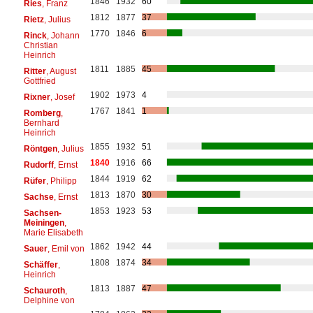
1846
1932
60
Ries
, Franz
1812
1877
37
Rietz
, Julius
1770
1846
6
Rinck
, Johann
Christian
Heinrich
1811
1885
45
Ritter
, August
Gottfried
1902
1973
4
Rixner
, Josef
1767
1841
1
Romberg
,
Bernhard
Heinrich
1855
1932
51
Röntgen
, Julius
1840
1916
66
Rudorff
, Ernst
1844
1919
62
Rüfer
, Philipp
1813
1870
30
Sachse
, Ernst
1853
1923
53
Sachsen-
Meiningen
,
Marie Elisabeth
1862
1942
44
Sauer
, Emil von
1808
1874
34
Schäffer
,
Heinrich
1813
1887
47
Schauroth
,
Delphine von