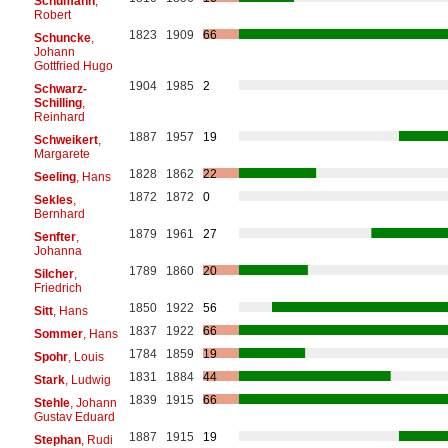
Schumann
,
Robert
1823
1909
66
Schuncke
,
Johann
Gottfried Hugo
1904
1985
2
Schwarz-
Schilling
,
Reinhard
1887
1957
19
Schweikert
,
Margarete
1828
1862
22
Seeling
, Hans
1872
1872
0
Sekles
,
Bernhard
1879
1961
27
Senfter
,
Johanna
1789
1860
20
Silcher
,
Friedrich
1850
1922
56
Sitt
, Hans
1837
1922
66
Sommer
, Hans
1784
1859
19
Spohr
, Louis
1831
1884
44
Stark
, Ludwig
1839
1915
66
Stehle
, Johann
Gustav Eduard
1887
1915
19
Stephan
, Rudi