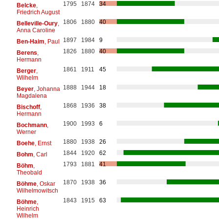
1795
1874
34
Belcke
,
Friedrich August
1806
1880
40
Belleville-Oury
,
Anna Caroline
1897
1984
9
Ben-Haim
, Paul
1826
1880
40
Berens
,
Hermann
1861
1911
45
Berger
,
Wilhelm
1888
1944
18
Beyer
, Johanna
Magdalena
1868
1936
38
Bischoff
,
Hermann
1900
1993
6
Bochmann
,
Werner
1880
1938
26
Boehe
, Ernst
1844
1920
62
Bohm
, Carl
1793
1881
41
Böhm
,
Theobald
1870
1938
36
Böhme
, Oskar
Wilhelmowitsch
1843
1915
63
Böhme
,
Heinrich
Wilhelm