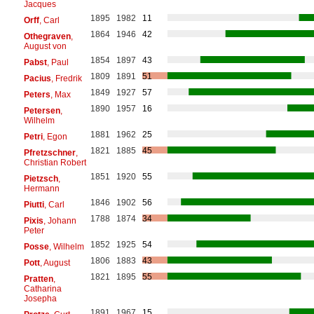
Jacques
1895
1982
11
Orff
, Carl
1864
1946
42
Othegraven
,
August von
1854
1897
43
Pabst
, Paul
1809
1891
51
Pacius
, Fredrik
1849
1927
57
Peters
, Max
1890
1957
16
Petersen
,
Wilhelm
1881
1962
25
Petri
, Egon
1821
1885
45
Pfretzschner
,
Christian Robert
1851
1920
55
Pietzsch
,
Hermann
1846
1902
56
Piutti
, Carl
1788
1874
34
Pixis
, Johann
Peter
1852
1925
54
Posse
, Wilhelm
1806
1883
43
Pott
, August
1821
1895
55
Pratten
,
Catharina
Josepha
1891
1967
15