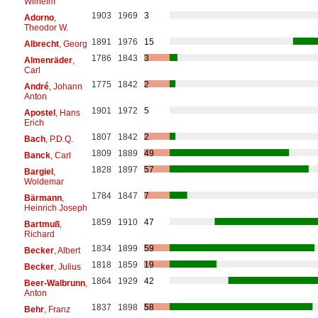
Wilhelm
1903
1969
3
Adorno
,
Theodor W.
1891
1976
15
Albrecht
, Georg
1786
1843
3
Almenräder
,
Carl
1775
1842
2
André
, Johann
Anton
1901
1972
5
Apostel
, Hans
Erich
1807
1842
2
Bach
, P.D.Q.
1809
1889
49
Banck
, Carl
1828
1897
57
Bargiel
,
Woldemar
1784
1847
7
Bärmann
,
Heinrich Joseph
1859
1910
47
Bartmuß
,
Richard
1834
1899
59
Becker
, Albert
1818
1859
19
Becker
, Julius
1864
1929
42
Beer-Walbrunn
,
Anton
1837
1898
58
Behr
, Franz