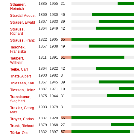
1885
1955
21
Sthamer
,
Heinrich
1860
1930
46
Stradal
, August
1867
1933
39
Sträßer
, Ewald
1864
1949
42
Strauss
,
Richard
1822
1905
65
Strauss
, Franz
1857
1938
49
Taschek
,
Franziska
1811
1891
51
Taubert
,
Wilhelm
1864
1922
42
Teike
, Carl
1903
1982
3
Thate
, Albert
1867
1945
39
Thiessen
, Karl
1887
1971
19
Tiessen
, Heinz
1875
1944
31
Translateur
,
Siegfried
1903
1979
3
Trexler
, Georg
Max
1837
1920
66
Troyer
, Carlos
1879
1968
27
Trunk
, Richard
1832
1897
57
Türke
, Otto