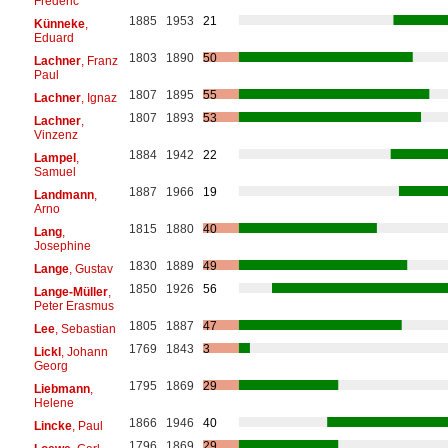
Frédéric
1885
1953
21
Künneke
,
Eduard
1803
1890
50
Lachner
, Franz
Paul
1807
1895
55
Lachner
, Ignaz
1807
1893
53
Lachner
,
Vinzenz
1884
1942
22
Lampel
,
Samuel
1887
1966
19
Landmann
,
Arno
1815
1880
40
Lang
,
Josephine
1830
1889
49
Lange
, Gustav
1850
1926
56
Lange-Müller
,
Peter Erasmus
1805
1887
47
Lee
, Sebastian
1769
1843
3
Lickl
, Johann
Georg
1795
1869
29
Liebmann
,
Helene
1866
1946
40
Lincke
, Paul
1796
1869
29