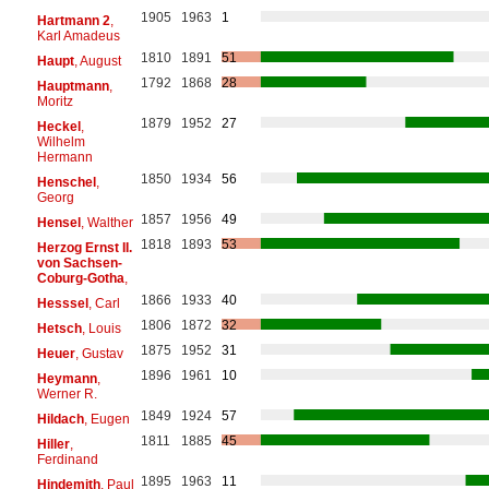
1905
1963
1
Hartmann 2
,
Karl Amadeus
1810
1891
51
Haupt
, August
1792
1868
28
Hauptmann
,
Moritz
1879
1952
27
Heckel
,
Wilhelm
Hermann
1850
1934
56
Henschel
,
Georg
1857
1956
49
Hensel
, Walther
1818
1893
53
Herzog Ernst II.
von Sachsen-
Coburg-Gotha
,
1866
1933
40
Hesssel
, Carl
1806
1872
32
Hetsch
, Louis
1875
1952
31
Heuer
, Gustav
1896
1961
10
Heymann
,
Werner R.
1849
1924
57
Hildach
, Eugen
1811
1885
45
Hiller
,
Ferdinand
1895
1963
11
Hindemith
, Paul