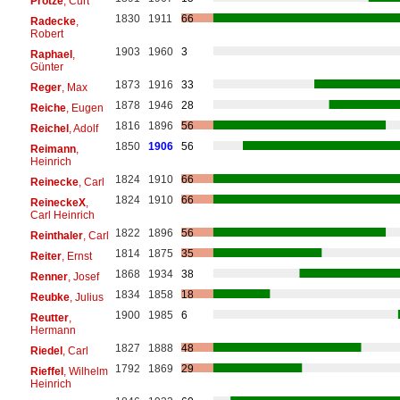
Protze
, Curt
1830
1911
66
Radecke
,
Robert
1903
1960
3
Raphael
,
Günter
1873
1916
33
Reger
, Max
1878
1946
28
Reiche
, Eugen
1816
1896
56
Reichel
, Adolf
1850
1906
56
Reimann
,
Heinrich
1824
1910
66
Reinecke
, Carl
1824
1910
66
ReineckeX
,
Carl Heinrich
1822
1896
56
Reinthaler
, Carl
1814
1875
35
Reiter
, Ernst
1868
1934
38
Renner
, Josef
1834
1858
18
Reubke
, Julius
1900
1985
6
Reutter
,
Hermann
1827
1888
48
Riedel
, Carl
1792
1869
29
Rieffel
, Wilhelm
Heinrich