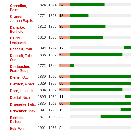
1824
1874
34
Cornelius
,
Peter
1771
1858
18
Cramer
,
Johann Baptist
1812
1875
35
Damcke
,
Berthold
1810
1873
33
David
,
Ferdinand
1894
1979
12
Dessau
, Paul
1835
1892
52
Dessoff
, Felix
Otto
1772
1844
4
Destouches
,
Franz Seraph
1839
1905
65
Dienel
, Otto
1829
1908
66
Dietrich
, Albert
1804
1892
52
Dorn
, Heinrich
1895
1981
11
Dostal
, Nico
1835
1913
66
Draeseke
, Felix
1891
1971
15
Drischner
, Max
1871
1903
32
Eckhold
,
Richard
1901
1983
5
Egk
, Werner