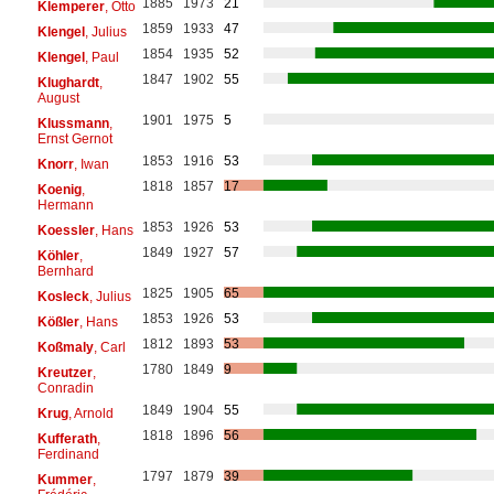
1885
1973
21
Klemperer
, Otto
1859
1933
47
Klengel
, Julius
1854
1935
52
Klengel
, Paul
1847
1902
55
Klughardt
,
August
1901
1975
5
Klussmann
,
Ernst Gernot
1853
1916
53
Knorr
, Iwan
1818
1857
17
Koenig
,
Hermann
1853
1926
53
Koessler
, Hans
1849
1927
57
Köhler
,
Bernhard
1825
1905
65
Kosleck
, Julius
1853
1926
53
Kößler
, Hans
1812
1893
53
Koßmaly
, Carl
1780
1849
9
Kreutzer
,
Conradin
1849
1904
55
Krug
, Arnold
1818
1896
56
Kufferath
,
Ferdinand
1797
1879
39
Kummer
,