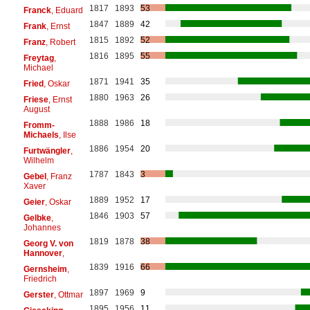
1817
1893
53
Franck
, Eduard
1847
1889
42
Frank
, Ernst
1815
1892
52
Franz
, Robert
1816
1895
55
Freytag
,
Michael
1871
1941
35
Fried
, Oskar
1880
1963
26
Friese
, Ernst
August
1888
1986
18
Fromm-
Michaels
, Ilse
1886
1954
20
Furtwängler
,
Wilhelm
1787
1843
3
Gebel
, Franz
Xaver
1889
1952
17
Geier
, Oskar
1846
1903
57
Gelbke
,
Johannes
1819
1878
38
Georg V. von
Hannover
,
1839
1916
66
Gernsheim
,
Friedrich
1897
1969
9
Gerster
, Ottmar
1895
1956
11