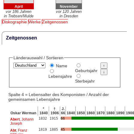
April
November
vor 186 Jahren
vor 120 Jahren
in Trebsen/Mulde
in Dresden
Diskographie
Werke
Zeitgenossen
Zeitgenossen
Länderauswahl / Sortieren
Name
Geburtsjahr
Lebensjahre
Sterbejahr
Spalte 4 = Lebensalter des Komponisten / Anzahl der
gemeinsamen Lebensjahre
*
†
J.
Oskar Werman
1840
1906
66
1840
1850
1860
1870
1880
1890
190
1832
1915
66
Abert
, Johann
Joseph
1819
1885
45
Abt
, Franz