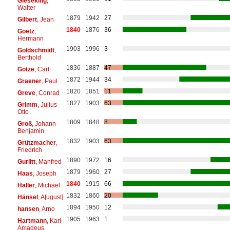
Gieseking
,
Walter
1879
1942
27
Gilbert
, Jean
1840
1876
36
Goetz
,
Hermann
1903
1996
3
Goldschmidt
,
Berthold
1836
1887
47
Götze
, Carl
1872
1944
34
Graener
, Paul
1820
1851
11
Greve
, Conrad
1827
1903
63
Grimm
, Julius
Otto
1809
1848
8
Groß
, Johann
Benjamin
1832
1903
63
Grützmacher
,
Friedrich
1890
1972
16
Gurlitt
, Manfred
1879
1960
27
Haas
, Joseph
1840
1915
66
Haller
, Michael
1832
1860
20
Hänsel
, A[ugust]
1894
1950
12
hansen
, Arno
1905
1963
1
Hartmann
, Karl
Amadeus