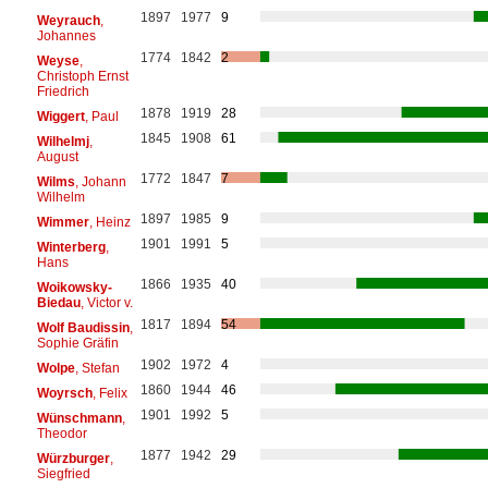
1897
1977
9
Weyrauch
,
Johannes
1774
1842
2
Weyse
,
Christoph Ernst
Friedrich
1878
1919
28
Wiggert
, Paul
1845
1908
61
Wilhelmj
,
August
1772
1847
7
Wilms
, Johann
Wilhelm
1897
1985
9
Wimmer
, Heinz
1901
1991
5
Winterberg
,
Hans
1866
1935
40
Woikowsky-
Biedau
, Victor v.
1817
1894
54
Wolf Baudissin
,
Sophie Gräfin
1902
1972
4
Wolpe
, Stefan
1860
1944
46
Woyrsch
, Felix
1901
1992
5
Wünschmann
,
Theodor
1877
1942
29
Würzburger
,
Siegfried