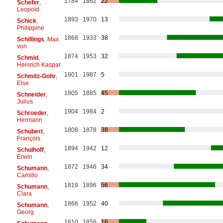
1784
1862
22
Schefer
,
Leopold
1893
1970
13
Schick
,
Philippine
1868
1933
38
Schillings
, Max
von
1874
1953
32
Schmid
,
Heinrich Kaspar
1901
1987
5
Schmitz-Gohr
,
Else
1805
1885
45
Schneider
,
Julius
1904
1984
2
Schroeder
,
Hermann
1808
1878
38
Schubert
,
François
1894
1942
12
Schulhoff
,
Erwin
1872
1946
34
Schumann
,
Camillo
1819
1896
56
Schumann
,
Clara
1866
1952
40
Schumann
,
Georg
1810
1856
16