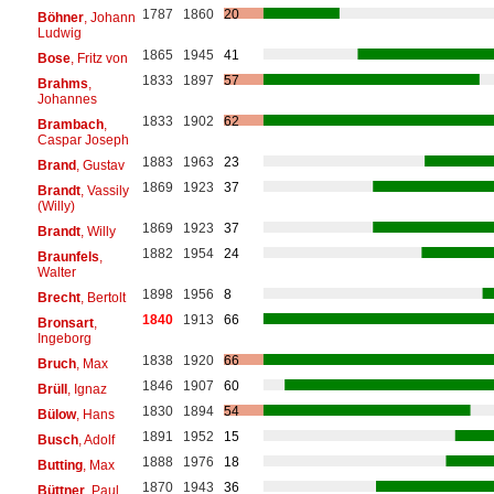
1787
1860
20
Böhner
, Johann
Ludwig
1865
1945
41
Bose
, Fritz von
1833
1897
57
Brahms
,
Johannes
1833
1902
62
Brambach
,
Caspar Joseph
1883
1963
23
Brand
, Gustav
1869
1923
37
Brandt
, Vassily
(Willy)
1869
1923
37
Brandt
, Willy
1882
1954
24
Braunfels
,
Walter
1898
1956
8
Brecht
, Bertolt
1840
1913
66
Bronsart
,
Ingeborg
1838
1920
66
Bruch
, Max
1846
1907
60
Brüll
, Ignaz
1830
1894
54
Bülow
, Hans
1891
1952
15
Busch
, Adolf
1888
1976
18
Butting
, Max
1870
1943
36
Büttner
, Paul