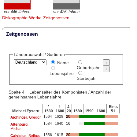
vor 446 Jahren
vor 426 Jahren
Diskographie
Werke
Zeitgenossen
Zeitgenossen
Länderauswahl / Sortieren
Name
Geburtsjahr
Lebensjahre
Sterbejahr
Spalte 4 = Lebensalter des Komponisten / Anzahl der
gemeinsamen Lebensjahre
*
†
J.
Eintr.
Michael Eysertt
1580
1600
20
1580
1590
1600
51
1564
1628
20
Aichinger
, Gregor
1584
1640
16
Altenburg
,
Michael
1556
1615
20
Calvisius
, Sethus