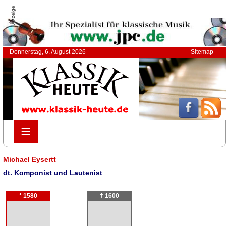
Anzeige
Donnerstag, 6. August 2026
Sitemap
≡
≡
Michael Eysertt
dt. Komponist und Lautenist
* 1580
† 1600