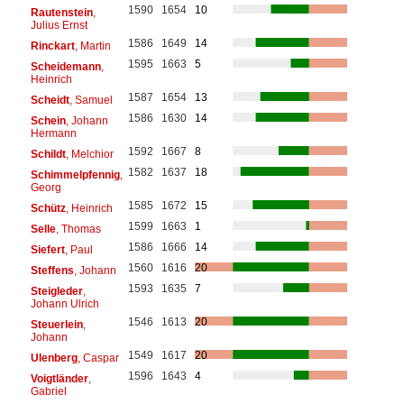
1590
1654
10
Rautenstein
,
Julius Ernst
1586
1649
14
Rinckart
, Martin
1595
1663
5
Scheidemann
,
Heinrich
1587
1654
13
Scheidt
, Samuel
1586
1630
14
Schein
, Johann
Hermann
1592
1667
8
Schildt
, Melchior
1582
1637
18
Schimmelpfennig
,
Georg
1585
1672
15
Schütz
, Heinrich
1599
1663
1
Selle
, Thomas
1586
1666
14
Siefert
, Paul
1560
1616
20
Steffens
, Johann
1593
1635
7
Steigleder
,
Johann Ulrich
1546
1613
20
Steuerlein
,
Johann
1549
1617
20
Ulenberg
, Caspar
1596
1643
4
Voigtländer
,
Gabriel