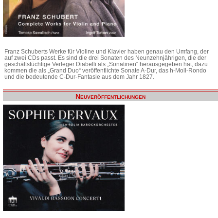
Franz Schuberts Werke für Violine und Klavier haben genau den Umfang, der
auf zwei CDs passt. Es sind die drei Sonaten des Neunzehnjährigen, die der
geschäftstüchtige Verleger Diabelli als „Sonatinen“ herausgegeben hat, dazu
kommen die als „Grand Duo“ veröffentlichte Sonate A-Dur, das h-Moll-Rondo
und die bedeutende C-Dur-Fantasie aus dem Jahr 1827.
Neuveröffentlichungen