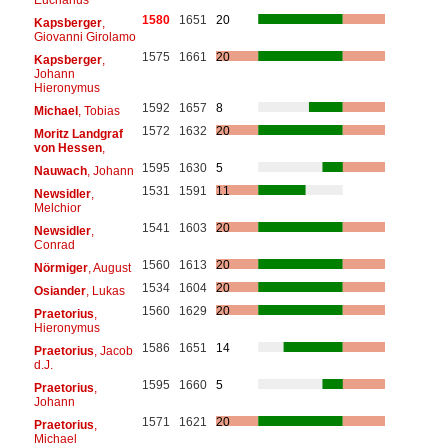
1580
1651
20
Kapsberger
,
Giovanni Girolamo
1575
1661
20
Kapsberger
,
Johann
Hieronymus
1592
1657
8
Michael
, Tobias
1572
1632
20
Moritz Landgraf
von Hessen
,
1595
1630
5
Nauwach
, Johann
1531
1591
11
Newsidler
,
Melchior
1541
1603
20
Newsidler
,
Conrad
1560
1613
20
Nörmiger
, August
1534
1604
20
Osiander
, Lukas
1560
1629
20
Praetorius
,
Hieronymus
1586
1651
14
Praetorius
, Jacob
d.J.
1595
1660
5
Praetorius
,
Johann
1571
1621
20
Praetorius
,
Michael