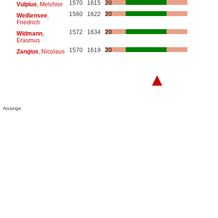
1570
1615
20
Vulpius
, Melchior
1560
1622
20
Weißensee
,
Friedrich
1572
1634
20
Widmann
,
Erasmus
1570
1619
20
Zangius
, Nicolaus
▲
Anzeige