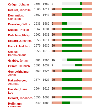
1598
1662
2
Crüger
, Johann
1560
1611
20
Decker
, Joachim
1567
1643
20
Demantius
,
Christoph
1533
1585
5
Dressler
, Gallus
1562
1631
20
Dulcius
, Philipp
1562
1631
20
Dulichius
, Philipp
1553
1611
20
Eccard
, Johannes
1579
1639
20
Franck
, Melchior
1555
1613
20
Gesius
,
Bartholomäus
1585
1655
15
Grabbe
, Johann
1593
1637
7
Grimm
, Heinrich
1559
1625
20
Gumpelzhaimer
,
Adam
1574
1627
20
Hakenberger
,
Andreas
1564
1612
20
Hassler
, Hans
Leo
1550
1603
20
Heroldt
, Johannes
1540
1588
8
Hoffmann
,
Eucharius