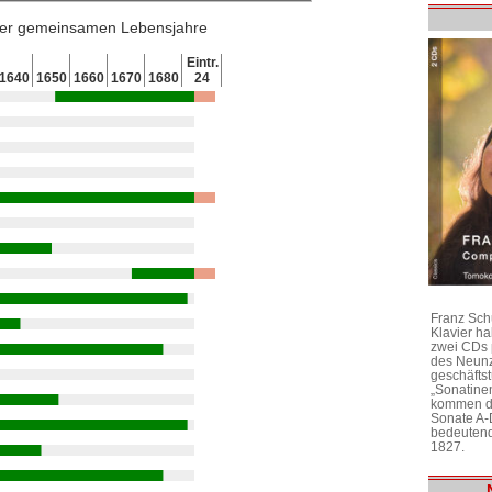
 der gemeinsamen Lebensjahre
Eintr.
1640
1650
1660
1670
1680
24
Franz Sch
Klavier h
zwei CDs 
des Neunz
geschäftst
„Sonatine
kommen di
Sonate A-
bedeutend
1827.