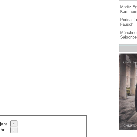
Moritz Eg
Kammermu
Podcast m
Fausch
Münchner
Saisonbe
jahr
ahr