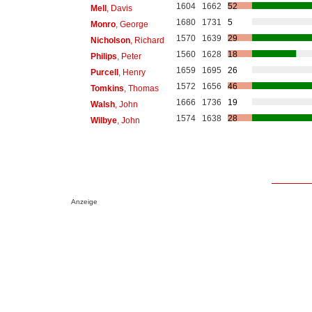
1604
1662
52
Mell
, Davis
1680
1731
5
Monro
, George
1570
1639
29
Nicholson
, Richard
1560
1628
18
Philips
, Peter
1659
1695
26
Purcell
, Henry
1572
1656
46
Tomkins
, Thomas
1666
1736
19
Walsh
, John
1574
1638
28
Wilbye
, John
Anzeige