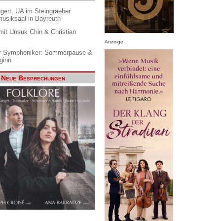
gert. UA im Steingraeber
siksaal in Bayreuth
it Unsuk Chin & Christian
Anzeige
 Symphoniker: Sommerpause &
ginn
Neue Besprechungen