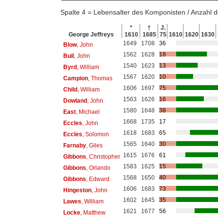
Spalte 4 = Lebensalter des Komponisten / Anzahl
*
†
J.
George Jeffreys
1610
1685
75
1610
1620
1630
1649
1708
36
Blow
, John
1562
1628
18
Bull
, John
1540
1623
13
Byrd
, William
1567
1620
10
Campion
, Thomas
1606
1697
75
Child
, William
1563
1626
16
Dowland
, John
1580
1648
38
East
, Michael
1668
1735
17
Eccles
, John
1618
1683
65
Eccles
, Solomon
1565
1640
30
Farnaby
, Giles
1615
1676
61
Gibbons
, Christopher
1583
1625
15
Gibbons
, Orlando
1568
1650
40
Gibbons
, Edward
1606
1683
73
Hingeston
, John
1602
1645
35
Lawes
, William
1621
1677
56
Locke
, Matthew