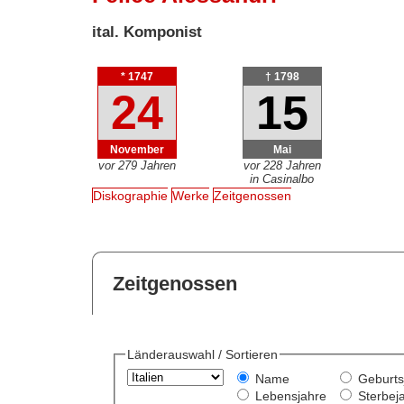
ital. Komponist
* 1747
† 1798
24
15
November
Mai
vor 279 Jahren
vor 228 Jahren
in Casinalbo
Diskographie
Werke
Zeitgenossen
Zeitgenossen
Länderauswahl / Sortieren
Name
Geburts
Lebensjahre
Sterbej