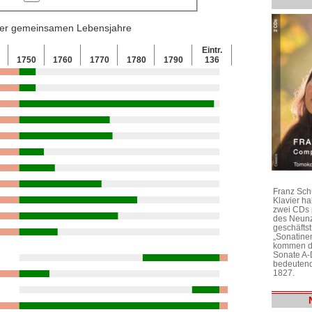
 der gemeinsamen Lebensjahre
Eintr.
0
1750
1760
1770
1780
1790
136
Franz Sch
Klavier h
zwei CDs 
des Neunz
geschäftst
„Sonatine
kommen di
Sonate A-
bedeutend
1827.