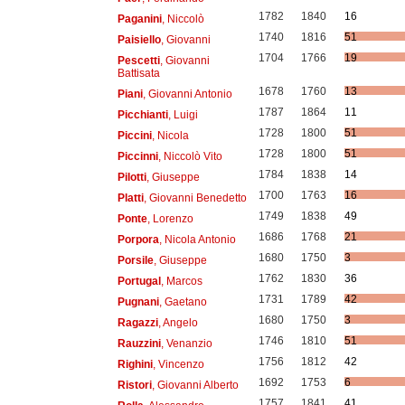
1782
1840
16
Paganini
, Niccolò
1740
1816
51
Paisiello
, Giovanni
1704
1766
19
Pescetti
, Giovanni
Battisata
1678
1760
13
Piani
, Giovanni Antonio
1787
1864
11
Picchianti
, Luigi
1728
1800
51
Piccini
, Nicola
1728
1800
51
Piccinni
, Niccolò Vito
1784
1838
14
Pilotti
, Giuseppe
1700
1763
16
Platti
, Giovanni Benedetto
1749
1838
49
Ponte
, Lorenzo
1686
1768
21
Porpora
, Nicola Antonio
1680
1750
3
Porsile
, Giuseppe
1762
1830
36
Portugal
, Marcos
1731
1789
42
Pugnani
, Gaetano
1680
1750
3
Ragazzi
, Angelo
1746
1810
51
Rauzzini
, Venanzio
1756
1812
42
Righini
, Vincenzo
1692
1753
6
Ristori
, Giovanni Alberto
1757
1841
41