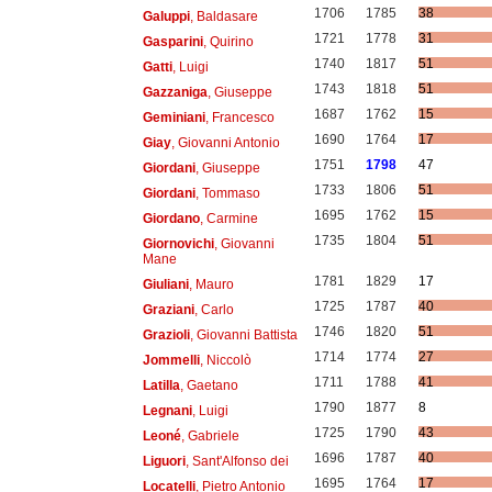
1706
1785
38
Galuppi
, Baldasare
1721
1778
31
Gasparini
, Quirino
1740
1817
51
Gatti
, Luigi
1743
1818
51
Gazzaniga
, Giuseppe
1687
1762
15
Geminiani
, Francesco
1690
1764
17
Giay
, Giovanni Antonio
1751
1798
47
Giordani
, Giuseppe
1733
1806
51
Giordani
, Tommaso
1695
1762
15
Giordano
, Carmine
1735
1804
51
Giornovichi
, Giovanni
Mane
1781
1829
17
Giuliani
, Mauro
1725
1787
40
Graziani
, Carlo
1746
1820
51
Grazioli
, Giovanni Battista
1714
1774
27
Jommelli
, Niccolò
1711
1788
41
Latilla
, Gaetano
1790
1877
8
Legnani
, Luigi
1725
1790
43
Leoné
, Gabriele
1696
1787
40
Liguori
, Sant'Alfonso dei
1695
1764
17
Locatelli
, Pietro Antonio