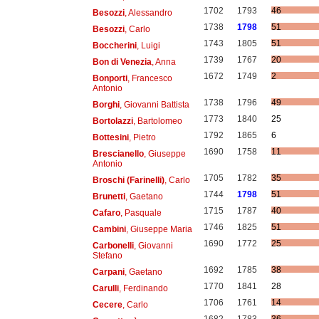
1702
1793
46
Besozzi
, Alessandro
1738
1798
51
Besozzi
, Carlo
1743
1805
51
Boccherini
, Luigi
1739
1767
20
Bon di Venezia
, Anna
1672
1749
2
Bonporti
, Francesco
Antonio
1738
1796
49
Borghi
, Giovanni Battista
1773
1840
25
Bortolazzi
, Bartolomeo
1792
1865
6
Bottesini
, Pietro
1690
1758
11
Brescianello
, Giuseppe
Antonio
1705
1782
35
Broschi (Farinelli)
, Carlo
1744
1798
51
Brunetti
, Gaetano
1715
1787
40
Cafaro
, Pasquale
1746
1825
51
Cambini
, Giuseppe Maria
1690
1772
25
Carbonelli
, Giovanni
Stefano
1692
1785
38
Carpani
, Gaetano
1770
1841
28
Carulli
, Ferdinando
1706
1761
14
Cecere
, Carlo