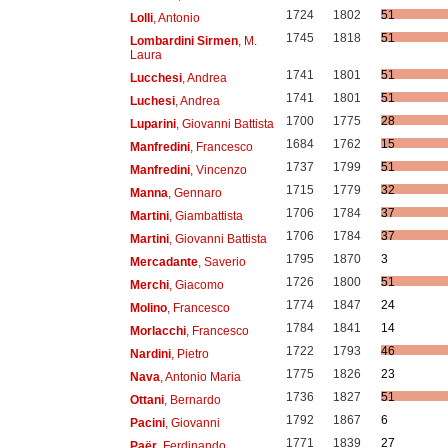
1724
1802
51
Lolli
, Antonio
1745
1818
51
Lombardini Sirmen
, M.
Laura
1741
1801
51
Lucchesi
, Andrea
1741
1801
51
Luchesi
, Andrea
1700
1775
28
Luparini
, Giovanni Battista
1684
1762
15
Manfredini
, Francesco
1737
1799
51
Manfredini
, Vincenzo
1715
1779
32
Manna
, Gennaro
1706
1784
37
Martini
, Giambattista
1706
1784
37
Martini
, Giovanni Battista
1795
1870
3
Mercadante
, Saverio
1726
1800
51
Merchi
, Giacomo
1774
1847
24
Molino
, Francesco
1784
1841
14
Morlacchi
, Francesco
1722
1793
46
Nardini
, Pietro
1775
1826
23
Nava
, Antonio Maria
1736
1827
51
Ottani
, Bernardo
1792
1867
6
Pacini
, Giovanni
1771
1839
27
Paër
, Ferdinando