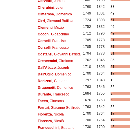
1682
1783
36
Cervetto
, James
1760
1842
38
Cherubini
, Luigi
1749
1801
49
Cimarosa
, Domenico
1724
1808
51
Cirri
, Giovanni Battista
1752
1832
46
Clementi
, Muzio
1712
1796
49
Cocchi
, Gioacchino
1705
1778
31
Corselli
, Francisco
1705
1778
31
Corselli
, Francesco
1704
1778
31
Costanzi
, Giovanni Battista
1762
1846
36
Crescentini
, Girolamo
1710
1805
51
Dall'Abaco
, Joseph
1700
1764
17
Dall'Oglio
, Domenico
1797
1848
1
Donizetti
, Gaetano
1763
1846
35
Dragonetti
, Domenico
1684
1755
8
Durante
, Francesco
1676
1753
6
Facco
, Giacomo
1763
1842
35
Ferrari
, Giacomo Gotifredo
1700
1764
17
Fiorenza
, Nicola
1700
1764
17
Fiorenza
, Nicolò
1730
1790
43
Franceschini
, Gaetano