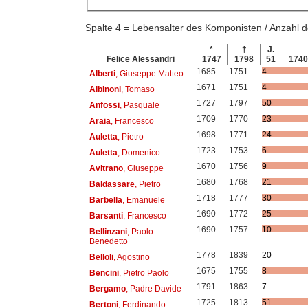
Spalte 4 = Lebensalter des Komponisten / Anzahl
*
†
J.
Felice Alessandri
1747
1798
51
174
1685
1751
4
Alberti
, Giuseppe Matteo
1671
1751
4
Albinoni
, Tomaso
1727
1797
50
Anfossi
, Pasquale
1709
1770
23
Araia
, Francesco
1698
1771
24
Auletta
, Pietro
1723
1753
6
Auletta
, Domenico
1670
1756
9
Avitrano
, Giuseppe
1680
1768
21
Baldassare
, Pietro
1718
1777
30
Barbella
, Emanuele
1690
1772
25
Barsanti
, Francesco
1690
1757
10
Bellinzani
, Paolo
Benedetto
1778
1839
20
Belloli
, Agostino
1675
1755
8
Bencini
, Pietro Paolo
1791
1863
7
Bergamo
, Padre Davide
1725
1813
51
Bertoni
, Ferdinando